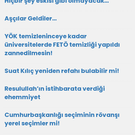
Hiçbir şey eskisi gibi olmayacak…
Aşçılar Geldiler…
YÖK temizleninceye kadar
üniversitelerde FETÖ temizliği yapıldı
zannedilmesin!
Suat Kılıç yeniden refahı bulabilir mi!
Resulullah’ın istihbarata verdiği
ehemmiyet
Cumhurbaşkanlığı seçiminin rövanşı
yerel seçimler mi!