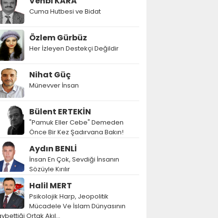
Vehbi KARA
Cuma Hutbesi ve Bidat
Özlem Gürbüz
Her İzleyen Destekçi Değildir
Nihat Güç
Münevver İnsan
Bülent ERTEKİN
"Pamuk Eller Cebe" Demeden
Önce Bir Kez Şadırvana Bakın!
Aydın BENLİ
İnsan En Çok, Sevdiği İnsanın
Sözüyle Kırılır
Halil MERT
Psikolojik Harp, Jeopolitik
Mücadele Ve İslam Dünyasının
ybettiği Ortak Akıl…