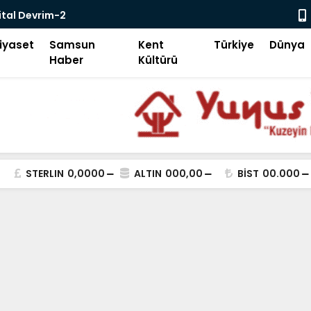
ital Devrim-2
Samsun Keşi
iyaset
Samsun
Kent
Türkiye
Dünya
Haber
Kültürü
STERLIN
0,0000
ALTIN
000,00
BİST
00.000