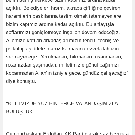
açıktır. Belediyeleri hısım, akraba çiftliğine çeviren
haramilerin baskılarına teslim olmak istemeyenlere
bizim kapımız ardına kadar açıktır. Bu anlayışla
saflarımızı genişletmeye inşallah devam edeceğiz.
Ailemize katılan arkadaşlarımızın tehdit, tedhiş ve
psikolojik şiddete maruz kalmasına evvelallah izin
vermeyeceğiz. Yorulmadan, bıkmadan, usanmadan,
rotamızdan şaşmadan, milletimizle gönül bağımızı
koparmadan Allah’ın izniyle gece, gündüz çalışacağız”
diye konuştu.
“81 İLİMİZDE YÜZ BİNLERCE VATANDAŞIMIZLA
BULUŞTUK”
Cumhurbaşkanı Erdoğan, AK Parti olarak yaz boyunca