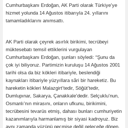
Cumhurbaşkanı Erdoğan, AK Parti olarak Türkiye’ye
hizmet yolunda 14 Ağustos itibarıyla 24. yıllarını
tamamladıklarını anımsattı.
AK Parti olarak çeyrek asırlık birikimi, tecrübeyi
müktesebatı temsil ettiklerini vurgulayan
Cumhurbaşkanı Erdoğan, şunları söyledi: “Şunu da
çok iyi biliyoruz. Partimizin kuruluşu 14 Ağustos 2001
tarihi olsa da biz kökleri itibariyle, beslendiği
kaynakları itibariyle yüzyıllara sâri bir hareketiz. Bu
hareketin kökleri Malazgirt’tedir, Söğüt’tedir,
Dumlupınar, Sakarya, Çanakkale’dedir. Selçuklu’nun,
Osmanlı’nın mirasını, onların ufkunu, birikimini,
tecrübesini tevarüs etmiş, dahası bunları cumhuriyetin
kazanımlarıyla harmanlamış bir siyasi kadroyuz. Biz
aynı zamanda yüzünü geçmişe değil geleceğe dönen,