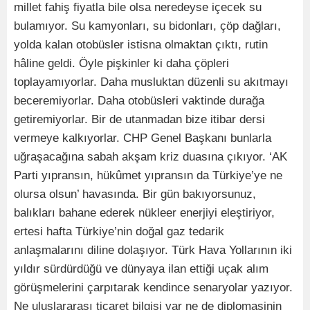
millet fahiş fiyatla bile olsa neredeyse içecek su
bulamıyor. Su kamyonları, su bidonları, çöp dağları,
yolda kalan otobüsler istisna olmaktan çıktı, rutin
hâline geldi. Öyle pişkinler ki daha çöpleri
toplayamıyorlar. Daha musluktan düzenli su akıtmayı
beceremiyorlar. Daha otobüsleri vaktinde durağa
getiremiyorlar. Bir de utanmadan bize itibar dersi
vermeye kalkıyorlar. CHP Genel Başkanı bunlarla
uğraşacağına sabah akşam kriz duasına çıkıyor. ‘AK
Parti yıpransın, hükûmet yıpransın da Türkiye’ye ne
olursa olsun’ havasında. Bir gün bakıyorsunuz,
balıkları bahane ederek nükleer enerjiyi eleştiriyor,
ertesi hafta Türkiye’nin doğal gaz tedarik
anlaşmalarını diline dolaşıyor. Türk Hava Yollarının iki
yıldır sürdürdüğü ve dünyaya ilan ettiği uçak alım
görüşmelerini çarpıtarak kendince senaryolar yazıyor.
Ne uluslararası ticaret bilgisi var ne de diplomasinin