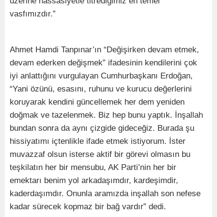
üzerine hassasiyetle titrediğimiz en temel
vasfımızdır.”
Ahmet Hamdi Tanpınar’ın “Değişirken devam etmek,
devam ederken değişmek” ifadesinin kendilerini çok
iyi anlattığını vurgulayan Cumhurbaşkanı Erdoğan,
“Yani özünü, esasını, ruhunu ve kurucu değerlerini
koruyarak kendini güncellemek her dem yeniden
doğmak ve tazelenmek. Biz hep bunu yaptık. İnşallah
bundan sonra da aynı çizgide gideceğiz. Burada şu
hissiyatımı içtenlikle ifade etmek istiyorum. İster
muvazzaf olsun isterse aktif bir görevi olmasın bu
teşkilatın her bir mensubu, AK Parti’nin her bir
emektarı benim yol arkadaşımdır, kardeşimdir,
kaderdaşımdır. Onunla aramızda inşallah son nefese
kadar sürecek kopmaz bir bağ vardır” dedi.