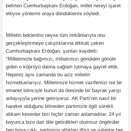
belirten Cumhurbaşkanı Erdoğan, millet nereyi işaret
ettiyse yönlerini oraya döndüklerini söyledi.
Milletin beklentisi neyse tüm imkânlarıyla onu
gerçekleştirmeye çalıştıklarına dikkati çeken
Cumhurbaşkanı Erdoğan, şunları kaydetti:
“Milletimizle bağımızı, irtibatımızı gönülden gönüle
giden o köprüyü daima sağlam tutmaya gayret ettik.
Hepimiz aynı zamanda bu aziz milletin
hizmetkarlarıyız. Milletimize hizmet vazifemizi ise bir
emanet bilinciyle bunun da ötesinde bir bayrak yarışı
anlayışıyla yerine getiriyoruz. AK Parti’nin nasıl bir
hareket olduğunu bilmeden partimizle ilgili sürekli
ahkam kesenler bizi hiçbir zaman anlamadılar. 24 yıl
boyunca bize dair dile getirdikleri olumsuz öngörüler
hep boşa çıktı, partimize attıkları iftira ve yalanlar her