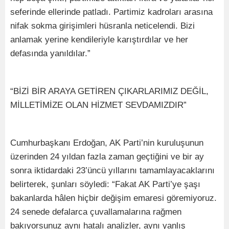
seferinde ellerinde patladı. Partimiz kadroları arasına
nifak sokma girişimleri hüsranla neticelendi. Bizi
anlamak yerine kendileriyle karıştırdılar ve her
defasında yanıldılar.”
“BİZİ BİR ARAYA GETİREN ÇIKARLARIMIZ DEĞİL,
MİLLETİMİZE OLAN HİZMET SEVDAMIZDIR”
Cumhurbaşkanı Erdoğan, AK Parti’nin kuruluşunun
üzerinden 24 yıldan fazla zaman geçtiğini ve bir ay
sonra iktidardaki 23’üncü yıllarını tamamlayacaklarını
belirterek, şunları söyledi: “Fakat AK Parti’ye şaşı
bakanlarda hâlen hiçbir değişim emaresi göremiyoruz.
24 senede defalarca çuvallamalarına rağmen
bakıyorsunuz aynı hatalı analizler, aynı yanlış