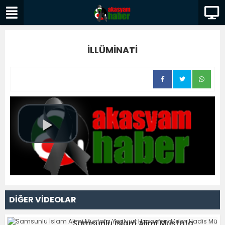
İLLÜMİNATİ
DİĞER VİDEOLAR
Samsunlu İslam Alimi Mustafa