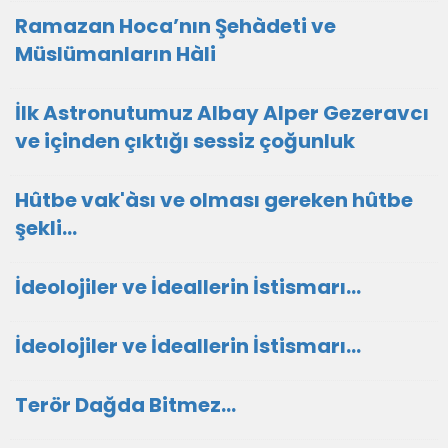
Ramazan Hoca’nın Şehàdeti ve
Müslümanların Hàli
İlk Astronutumuz Albay Alper Gezeravcı
ve içinden çıktığı sessiz çoğunluk
Hûtbe vak'àsı ve olması gereken hûtbe
şekli...
İdeolojiler ve İdeallerin İstismarı…
İdeolojiler ve İdeallerin İstismarı…
Terör Dağda Bitmez…