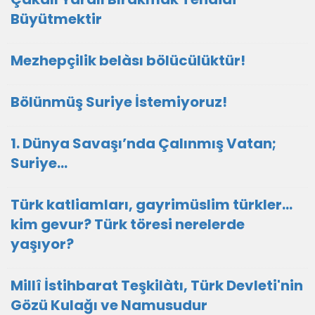
Büyütmektir
Mezhepçilik belàsı bölücülüktür!
Bölünmüş Suriye İstemiyoruz!
1. Dünya Savaşı’nda Çalınmış Vatan;
Suriye…
Türk katliamları, gayrimüslim türkler…
kim gevur? Türk töresi nerelerde
yaşıyor?
Millî İstihbarat Teşkilàtı, Türk Devleti'nin
Gözü Kulağı ve Namusudur