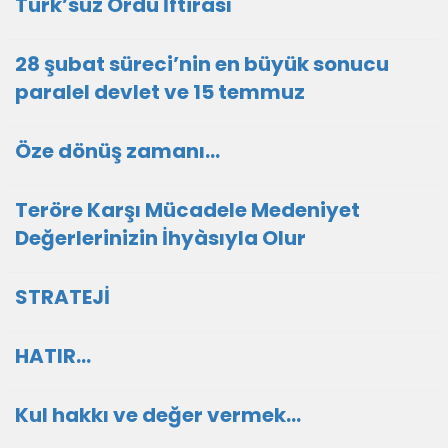
Türk’süz Ordu İftirası
28 şubat süreci’nin en büyük sonucu
paralel devlet ve 15 temmuz
Öze dönüş zamanı...
Teröre Karşı Mücadele Medeniyet
Değerlerinizin İhyàsıyla Olur
STRATEJİ
HATIR…
Kul hakkı ve değer vermek…