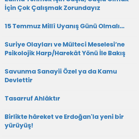
İçin Çok Çalışmak Zorundayız
15 Temmuz Millî Uyanış Günü Olmalı…
Suriye Olayları ve Mülteci Meselesi’ne
Psikolojik Harp/Harekât Yönü İle Bakış
Savunma Sanayii Özel ya da Kamu
Devlettir
Tasarruf Ahlâktır
Birlikte hâreket ve Erdoğan'la yeni bir
yürüyüş!