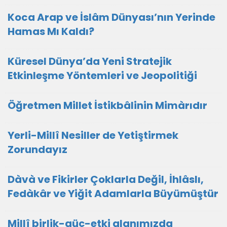
Koca Arap ve İslâm Dünyası’nın Yerinde
Hamas Mı Kaldı?
Küresel Dünya’da Yeni Stratejik
Etkinleşme Yöntemleri ve Jeopolitiği
Öğretmen Millet İstikbâlinin Mimàrıdır
Yerli-Millî Nesiller de Yetiştirmek
Zorundayız
Dàvà ve Fikirler Çoklarla Değil, İhlâslı,
Fedàkâr ve Yiğit Adamlarla Büyümüştür
Millî birlik-güç-etki alanımızda