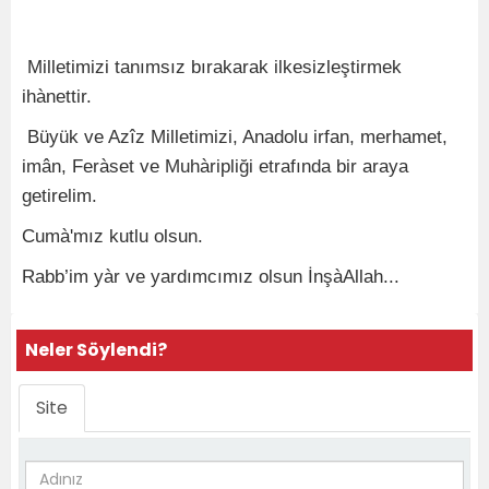
Milletimizi tanımsız bırakarak ilkesizleştirmek
ihànettir.
Büyük ve Azîz Milletimizi, Anadolu irfan, merhamet,
imân, Feràset ve Muhàripliği etrafında bir araya
getirelim.
Cumà'mız kutlu olsun.
Rabb’im yàr ve yardımcımız olsun İnşàAllah...
Neler Söylendi?
Site