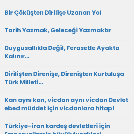
Bir Çöküşten Dirilişe Uzanan Yol
Tarih Yazmak, Geleceği Yazmaktır
Duygusallıkla Değil, Ferasetle Ayakta
Kalınır…
Dirilişten Direnişe, Direnişten Kurtuluşa
Türk Milleti…
Kan aynı kan, vicdan aynı vicdan Devlet
ebed müddet için vicdanlara hitap!
Türkiye–iran kardeş devletleri için