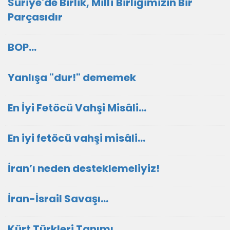
Suriye'de Birlik, Millî Birliğimizin Bir
Parçasıdır
BOP...
Yanlışa "dur!" dememek
En İyi Fetöcü Vahşi Misâli...
En iyi fetöcü vahşi misâli...
İran’ı neden desteklemeliyiz!
İran-İsrail Savaşı…
Kürt Türkleri Tanımı