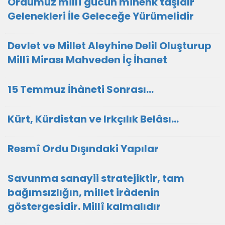
Ordumuz millî gücün mihenk taşıdır
Gelenekleri İle Geleceğe Yürümelidir
Devlet ve Millet Aleyhine Delil Oluşturup
Millî Mirası Mahveden İç İhanet
15 Temmuz İhàneti Sonrası…
Kürt, Kürdistan ve Irkçılık Belâsı…
Resmî Ordu Dışındaki Yapılar
Savunma sanayii stratejiktir, tam
bağımsızlığın, millet iràdenin
göstergesidir. Millî kalmalıdır