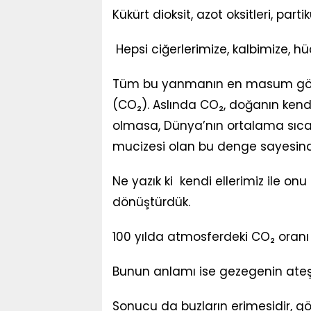
Kükürt dioksit, azot oksitleri, pa
Hepsi ciğerlerimize, kalbimize, hü
Tüm bu yanmanın en masum görün
(CO₂). Aslında CO₂, doğanın kend
olmasa, Dünya’nın ortalama sıcaklığ
mucizesi olan bu denge sayesind
Ne yazık ki kendi ellerimiz ile onu
dönüştürdük.
100 yılda atmosferdeki CO₂ oranı
Bunun anlamı ise gezegenin ateşi
Sonucu da buzların erimesidir, gö