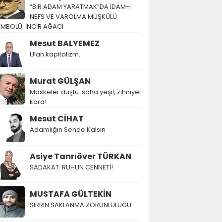
“BİR ADAM YARATMAK”DA İDAM-I
NEFS VE VAROLMA MÜŞKÜLÜ
EMBOLÜ: İNCİR AĞACI
Mesut BALYEMEZ
Ulan kapitalizm.
Murat GÜLŞAN
Maskeler düştü: saha yeşil, zihniyet
kara!
Mesut CİHAT
Adamlığın Sende Kalsın
Asiye Tanrıöver TÜRKAN
SADAKAT: RUHUN CENNETİ!
MUSTAFA GÜLTEKİN
SIRRIN SAKLANMA ZORUNLULUĞU