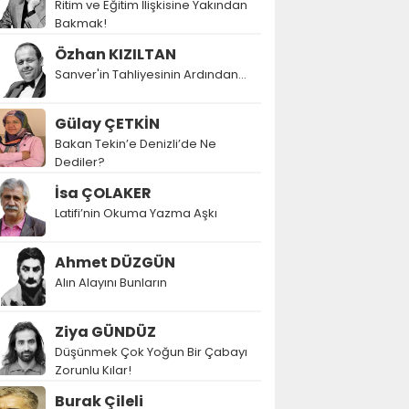
Ritim ve Eğitim İlişkisine Yakından
Bakmak!
Özhan KIZILTAN
Sanver'in Tahliyesinin Ardından…
Gülay ÇETKİN
Bakan Tekin’e Denizli’de Ne
Dediler?
İsa ÇOLAKER
Latifi’nin Okuma Yazma Aşkı
Ahmet DÜZGÜN
Alın Alayını Bunların
Ziya GÜNDÜZ
Düşünmek Çok Yoğun Bir Çabayı
Zorunlu Kılar!
Burak Çileli