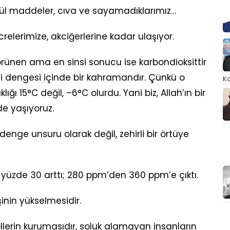
rtikül maddeler, cıva ve sayamadıklarımız…
crelerimize, akciğerlerine kadar ulaşıyor.
en ama en sinsi sonucu ise karbondioksittir
i dengesi içinde bir kahramandır. Çünkü o
Ka
ı 15°C değil, –6°C olurdu. Yani biz, Allah’ın bir
e yaşıyoruz.
 denge unsuru olarak değil, zehirli bir örtüye
 yüzde 30 arttı; 280 ppm’den 360 ppm’e çıktı.
nin yükselmesidir.
llerin kurumasıdır, soluk alamayan insanların