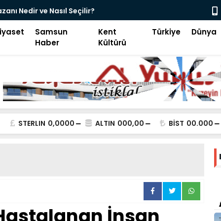
zanı Nedir ve Nasıl Seçilir?
Otomotiv Y
Çözümleri
iyaset
Samsun
Kent
Türkiye
Dünya
Haber
Kültürü
STERLIN
0,0000
ALTIN
000,00
BİST
00.000
Hastalanan İnsan