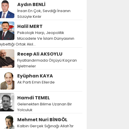
Aydın BENLİ
İnsan En Çok, Sevdiği İnsanın
Sözüyle Kırılır
Halil MERT
Psikolojik Harp, Jeopolitik
Mücadele Ve İslam Dünyasının
ybettiği Ortak Akıl…
Recep Ali AKSOYLU
Fiyatlandırmada Ölçüyü Kaçıran
İşletmeler
Eyüphan KAYA
Ak Parti Emin Ellerde
Hamdi TEMEL
Gelenekten Bilime Uzanan Bir
Yolculuk
Mehmet Nuri BİNGÖL
Kalbin Gerçek Sığınağı Allah'tır