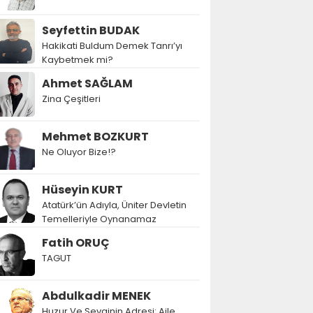
Seyfettin BUDAK
Hakikati Buldum Demek Tanrı’yı
Kaybetmek mi?
Ahmet SAĞLAM
Zina Çeşitleri
Mehmet BOZKURT
Ne Oluyor Bize!?
Hüseyin KURT
Atatürk’ün Adıyla, Üniter Devletin
Temelleriyle Oynanamaz
Fatih ORUÇ
TAGUT
Abdulkadir MENEK
Huzur Ve Sevginin Adresi: Aile