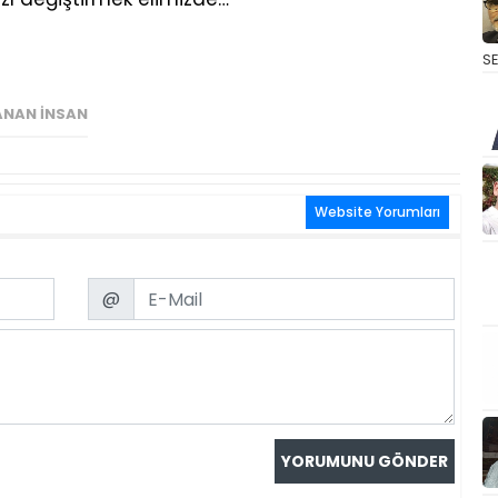
S
NAN İNSAN
Website Yorumları
Email
@