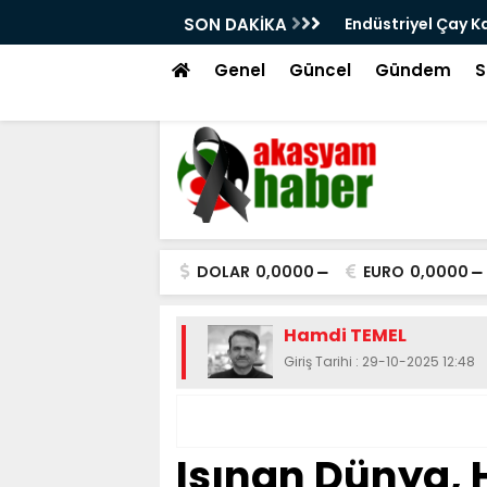
 Servisine Nasıl Ulaşırım?
SON DAKİKA
Endüstriyel Çay Ka
Genel
Güncel
Gündem
S
DOLAR
0,0000
EURO
0,0000
Hamdi TEMEL
Giriş Tarihi : 29-10-2025 12:48
Isınan Dünya, 