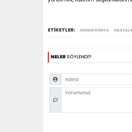
ETİKETLER:
ISINAN DÜNYA
HASTALA
NELER
SÖYLENDİ?
Name
Comment