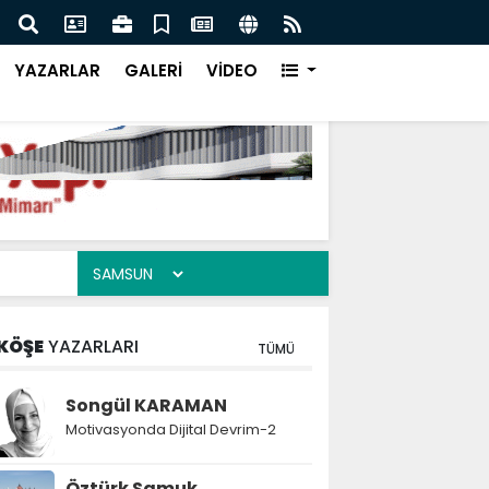
an Sanayi İçin Lastik Tamburlu Kumlama Makinesi
Küçü
Nele
YAZARLAR
GALERİ
VİDEO
KÖŞE
YAZARLARI
TÜMÜ
Songül KARAMAN
Motivasyonda Dijital Devrim-2
Öztürk Samuk