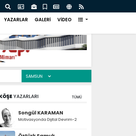
f Kampüsü Takımları Şanlıurfa Finalinde Yarışacak
Bütü
YAZARLAR
GALERİ
VİDEO
KÖŞE
YAZARLARI
TÜMÜ
Songül KARAMAN
Motivasyonda Dijital Devrim-2
Öztürk Samuk