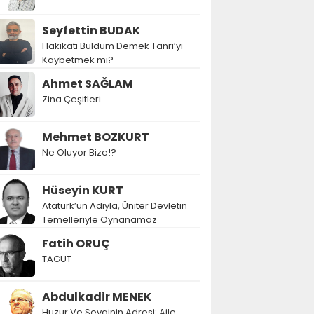
Seyfettin BUDAK
Hakikati Buldum Demek Tanrı’yı
Kaybetmek mi?
Ahmet SAĞLAM
Zina Çeşitleri
Mehmet BOZKURT
Ne Oluyor Bize!?
Hüseyin KURT
Atatürk’ün Adıyla, Üniter Devletin
Temelleriyle Oynanamaz
Fatih ORUÇ
TAGUT
Abdulkadir MENEK
Huzur Ve Sevginin Adresi: Aile