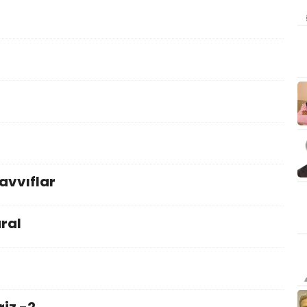
vvıflar
ural