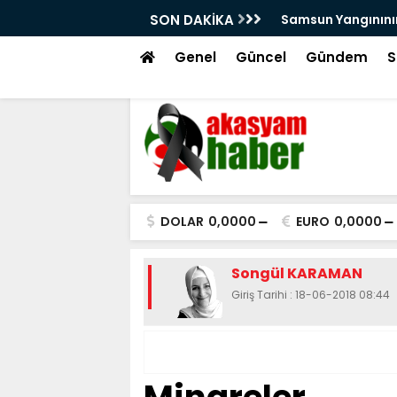
arını Kutsal Emanetler Sardı
SON DAKİKA
Motivasyonda Dij
Genel
Güncel
Gündem
S
DOLAR
0,0000
EURO
0,0000
Songül KARAMAN
Giriş Tarihi : 18-06-2018 08:44