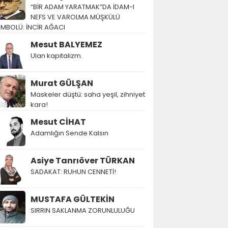
“BİR ADAM YARATMAK”DA İDAM-I
NEFS VE VAROLMA MÜŞKÜLÜ
EMBOLÜ: İNCİR AĞACI
Mesut BALYEMEZ
Ulan kapitalizm.
Murat GÜLŞAN
Maskeler düştü: saha yeşil, zihniyet
kara!
Mesut CİHAT
Adamlığın Sende Kalsın
Asiye Tanrıöver TÜRKAN
SADAKAT: RUHUN CENNETİ!
MUSTAFA GÜLTEKİN
SIRRIN SAKLANMA ZORUNLULUĞU