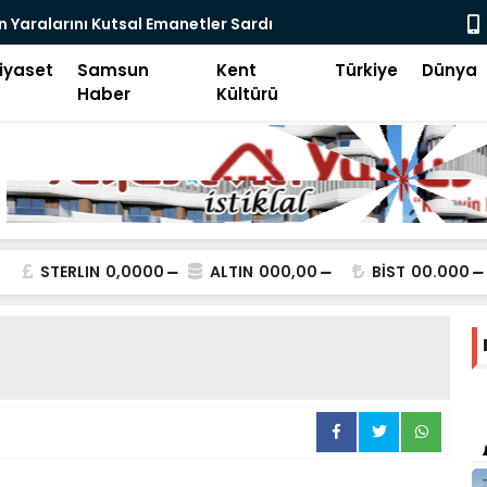
ital Devrim-2
Samsun Keşi
iyaset
Samsun
Kent
Türkiye
Dünya
Haber
Kültürü
STERLIN
0,0000
ALTIN
000,00
BİST
00.000