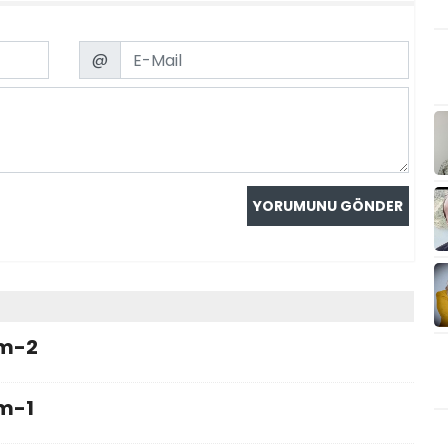
Email
@
im-2
im-1