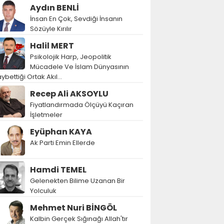
Aydın BENLİ
İnsan En Çok, Sevdiği İnsanın
Sözüyle Kırılır
Halil MERT
Psikolojik Harp, Jeopolitik
Mücadele Ve İslam Dünyasının
ybettiği Ortak Akıl…
Recep Ali AKSOYLU
Fiyatlandırmada Ölçüyü Kaçıran
İşletmeler
Eyüphan KAYA
Ak Parti Emin Ellerde
Hamdi TEMEL
Gelenekten Bilime Uzanan Bir
Yolculuk
Mehmet Nuri BİNGÖL
Kalbin Gerçek Sığınağı Allah'tır