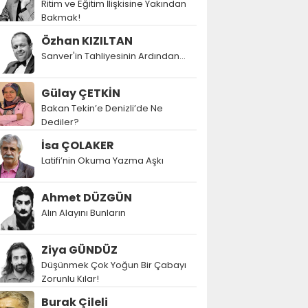
Ritim ve Eğitim İlişkisine Yakından
Bakmak!
Özhan KIZILTAN
Sanver'in Tahliyesinin Ardından…
Gülay ÇETKİN
Bakan Tekin’e Denizli’de Ne
Dediler?
İsa ÇOLAKER
Latifi’nin Okuma Yazma Aşkı
Ahmet DÜZGÜN
Alın Alayını Bunların
Ziya GÜNDÜZ
Düşünmek Çok Yoğun Bir Çabayı
Zorunlu Kılar!
Burak Çileli