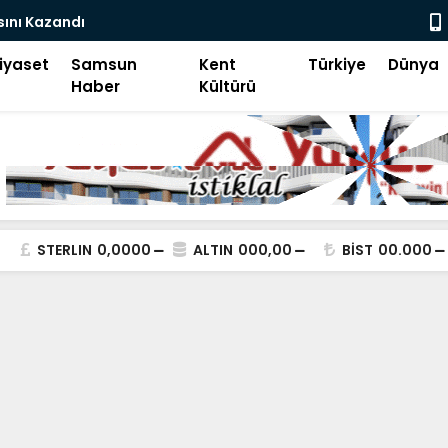
d İ Aksa
Genç İHH M
iyaset
Samsun
Kent
Türkiye
Dünya
Haber
Kültürü
STERLIN
0,0000
ALTIN
000,00
BİST
00.000