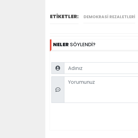
ETİKETLER:
DEMOKRASI REZALETLERI
NELER
SÖYLENDİ?
Name
Comment