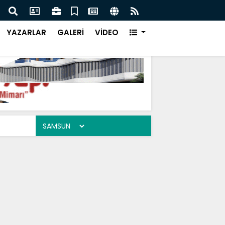
uhabbet Okulu
Noel 
YAZARLAR
GALERİ
VİDEO