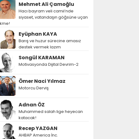
Mehmet Ali Çamoğlu
Hacı bayram veli camii’nde
siyaset, vatandaşın göğsüne uçan
ekme!
Eyüphan KAYA
Barış ve huzur sürecine amasız
destek vermek lazım
Songül KARAMAN
Motivasyonda Dijital Devrim-2
Ömer Naci Yılmaz
Motorcu Derviş
Adnan ÖZ
Muhammed salah lige heyecan
katacak!
Recep YAZGAN
AHBAP America İnc.