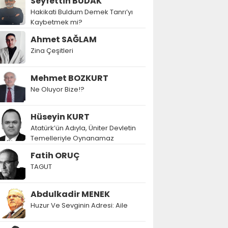
Seyfettin BUDAK
Hakikati Buldum Demek Tanrı’yı
Kaybetmek mi?
Ahmet SAĞLAM
Zina Çeşitleri
Mehmet BOZKURT
Ne Oluyor Bize!?
Hüseyin KURT
Atatürk’ün Adıyla, Üniter Devletin
Temelleriyle Oynanamaz
Fatih ORUÇ
TAGUT
Abdulkadir MENEK
Huzur Ve Sevginin Adresi: Aile