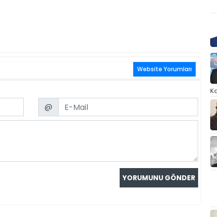
Website Yorumları
Ka
Email
@