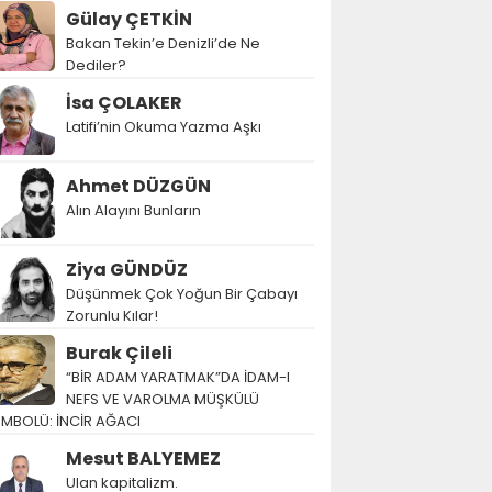
Gülay ÇETKİN
Bakan Tekin’e Denizli’de Ne
Dediler?
İsa ÇOLAKER
Latifi’nin Okuma Yazma Aşkı
Ahmet DÜZGÜN
Alın Alayını Bunların
Ziya GÜNDÜZ
Düşünmek Çok Yoğun Bir Çabayı
Zorunlu Kılar!
Burak Çileli
“BİR ADAM YARATMAK”DA İDAM-I
NEFS VE VAROLMA MÜŞKÜLÜ
EMBOLÜ: İNCİR AĞACI
Mesut BALYEMEZ
Ulan kapitalizm.