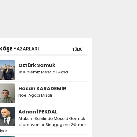
KÖŞE
YAZARLARI
TÜMÜ
Öztürk Samuk
İlk Kıblemiz Mescid İ Aksa
Hasan KARADEMİR
Noel Ağaci Misali
Adnan İPEKDAL
Atakum Sahilinde Mescid Görmek
İstemeyenler Sinagog mu Görmek
tiyor!