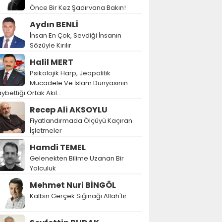
Önce Bir Kez Şadırvana Bakın!
Aydın BENLİ
İnsan En Çok, Sevdiği İnsanın
Sözüyle Kırılır
Halil MERT
Psikolojik Harp, Jeopolitik
Mücadele Ve İslam Dünyasının
ybettiği Ortak Akıl…
Recep Ali AKSOYLU
Fiyatlandırmada Ölçüyü Kaçıran
İşletmeler
Hamdi TEMEL
Gelenekten Bilime Uzanan Bir
Yolculuk
Mehmet Nuri BİNGÖL
Kalbin Gerçek Sığınağı Allah'tır