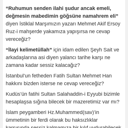
“Ruhumun senden ilahi şudur ancak emeli,
değmesin mabedimin göğsüne namahrem eli”
diyen İstiklal Marşımızın yazarı Mehmet Akif Ersoy
Ruz-i mahşerde yakamıza yapışırsa ne cevap
vereceğiz?
“İlayi kelimetüllah”
için idam edilen Şeyh Sait ve
arkadaşlarına asi diyen yalancı tarihe karşı ne
zamana kadar sessiz kalacağız?
İstanbul’un fetheden Fatih Sultan Mehmet Han
hakkını bizden isterse ne cevap vereceğiz?
Kudüs’ün fatihi Sultan Salahaddin-i Eyyubi bizimle
hesaplaşsa sığına bilecek bir mazeretimiz var mı?
İslam peygamberi Hz.Muhammed(sav)’in
ümmetinin bir ferdi olarak bu haksızlıklar
karşısında sessiz kalmamıza bir kılıf uydurabilecek