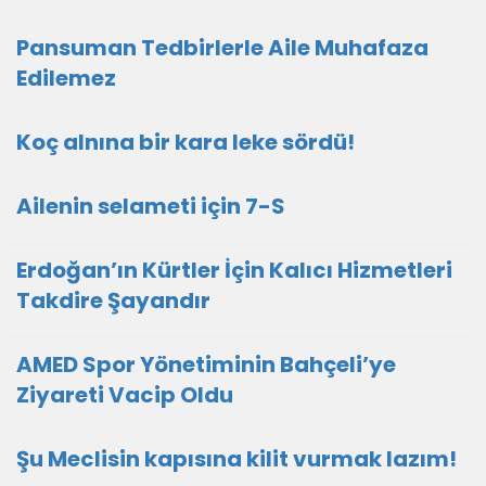
Pansuman Tedbirlerle Aile Muhafaza
Edilemez
Koç alnına bir kara leke sördü!
Ailenin selameti için 7-S
Erdoğan’ın Kürtler İçin Kalıcı Hizmetleri
Takdire Şayandır
AMED Spor Yönetiminin Bahçeli’ye
Ziyareti Vacip Oldu
Şu Meclisin kapısına kilit vurmak lazım!