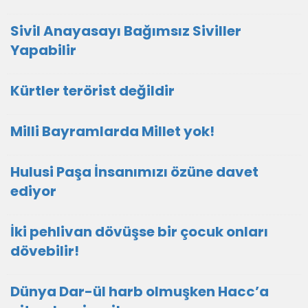
Sivil Anayasayı Bağımsız Siviller
Yapabilir
Kürtler terörist değildir
Milli Bayramlarda Millet yok!
Hulusi Paşa İnsanımızı özüne davet
ediyor
İki pehlivan dövüşse bir çocuk onları
dövebilir!
Dünya Dar-ül harb olmuşken Hacc’a