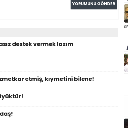
S
asız destek vermek lazım
izmetkar etmiş, kıymetini bilene!
üyüktür!
adaş!