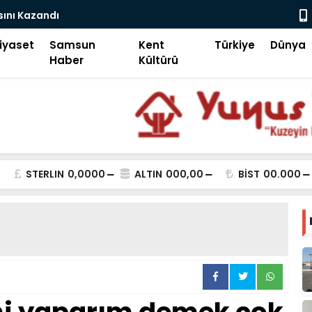
sını Kazandı
İlk Kıblemi
iyaset
Samsun
Kent
Türkiye
Dünya
Haber
Kültürü
STERLIN
0,0000
ALTIN
000,00
BİST
00.000