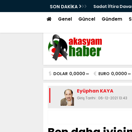
esi İmar Mevzuatına uygun mu!
SON DAKİKA
Sadat İftira Dava
Genel
Güncel
Gündem
S
DOLAR
0,0000
EURO
0,0000
Eyüphan KAYA
Giriş Tarihi : 06-12-2021 13:43