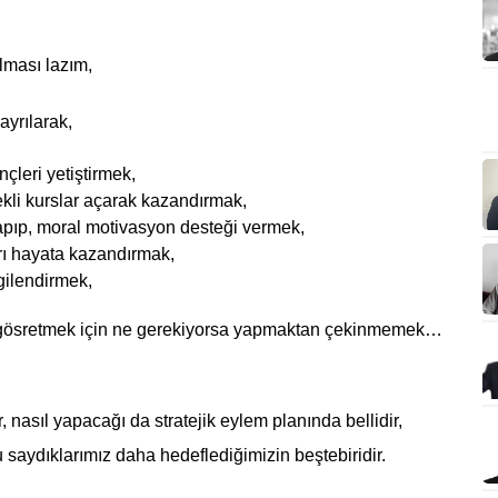
lması lazım,
ayrılarak,
çleri yetiştirmek,
kli kurslar açarak kazandırmak,
apıp, moral motivasyon desteği vermek,
rı hayata kazandırmak,
lgilendirmek,
ğlı gösretmek için ne gerekiyorsa yapmaktan çekinmemek…
r, nasıl yapacağı da stratejik eylem planında bellidir,
saydıklarımız daha hedeflediğimizin beştebiridir.