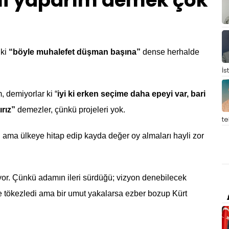
ni yaparım demek çok
 ki
“böyle muhalefet düşman başına”
dense herhalde
İs
 demiyorlar ki “
iyi ki erken seçime daha epeyi var, bari
ırız”
demezler, çünkü projeleri yok.
t
yi ama ülkeye hitap edip kayda değer oy almaları hayli zor
or. Çünkü adamın ileri sürdüğü; vizyon denebilecek
ce tökezledi ama bir umut yakalarsa ezber bozup Kürt