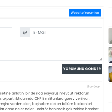
Website Yorumları
Email
@
11 ay önce
etine anlatın, bir de rica ediyoruz mevcut rektörün
 akparti iktidarında CHP li militanlara görev veriliyor,
şire yardımcılari, başhekim dekan bölüm baskanlari
r daha neler neler... Rektör hanımcık çok zekice hareket