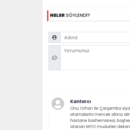
NELER
SÖYLENDİ?
Name
Comment
Kantarcı
Onu Orhan ile Çarşamba siyas
atamalarini mercek altına alın,
hastane bashemsiresi, başhem
atanan MYO mudurleri dekanla