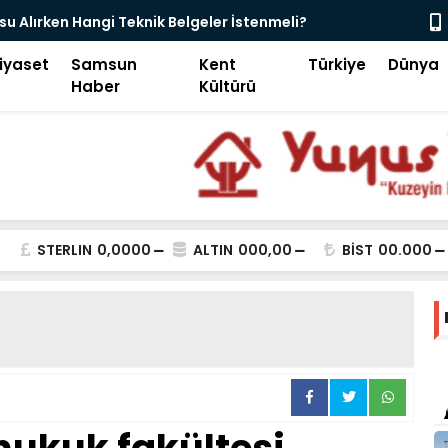
akinesi Servisine Nasıl Ulaşırım?
Endüstriyel
iyaset
Samsun
Kent
Türkiye
Dünya
Haber
Kültürü
STERLIN
0,0000
ALTIN
000,00
BİST
00.000