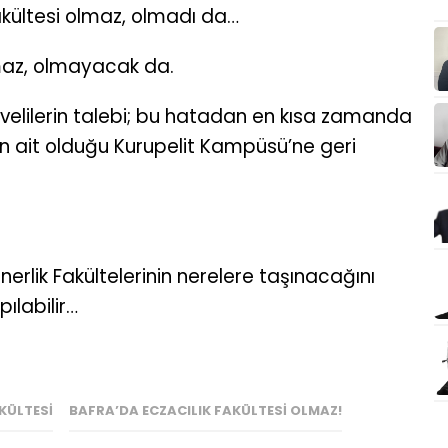
kültesi olmaz, olmadı da…
lmaz, olmayacak da.
 velilerin talebi; bu hatadan en kısa zamanda
nin ait olduğu Kurupelit Kampüsü’ne geri
nerlik Fakültelerinin nerelere taşınacağını
ılabilir…
KÜLTESI
BAFRA’DA ECZACILIK FAKÜLTESI OLMAZ!