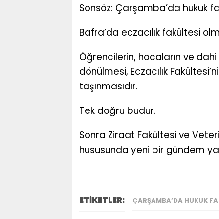
Sonsöz: Çarşamba’da hukuk fa
Bafra’da eczacılık fakültesi o
Öğrencilerin, hocaların ve dahi
dönülmesi, Eczacılık Fakültesi’
taşınmasıdır.
Tek doğru budur.
Sonra Ziraat Fakültesi ve Veteri
hususunda yeni bir gündem yap
ETİKETLER:
ÇARŞAMBA’DA HUKUK FA