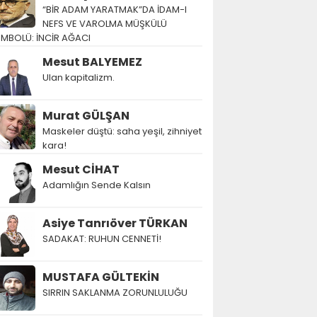
“BİR ADAM YARATMAK”DA İDAM-I
NEFS VE VAROLMA MÜŞKÜLÜ
EMBOLÜ: İNCİR AĞACI
Mesut BALYEMEZ
Ulan kapitalizm.
Murat GÜLŞAN
Maskeler düştü: saha yeşil, zihniyet
kara!
Mesut CİHAT
Adamlığın Sende Kalsın
Asiye Tanrıöver TÜRKAN
SADAKAT: RUHUN CENNETİ!
MUSTAFA GÜLTEKİN
SIRRIN SAKLANMA ZORUNLULUĞU