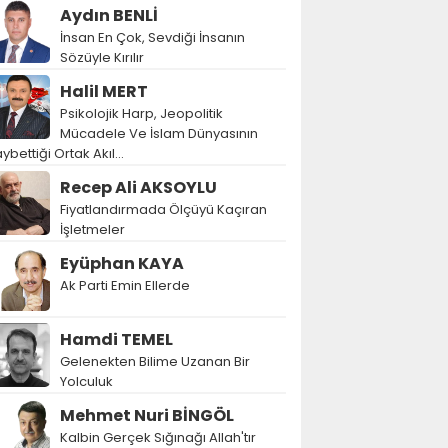
Aydın BENLİ
İnsan En Çok, Sevdiği İnsanın
Sözüyle Kırılır
Halil MERT
Psikolojik Harp, Jeopolitik
Mücadele Ve İslam Dünyasının
ybettiği Ortak Akıl…
Recep Ali AKSOYLU
Fiyatlandırmada Ölçüyü Kaçıran
İşletmeler
Eyüphan KAYA
Ak Parti Emin Ellerde
Hamdi TEMEL
Gelenekten Bilime Uzanan Bir
Yolculuk
Mehmet Nuri BİNGÖL
Kalbin Gerçek Sığınağı Allah'tır