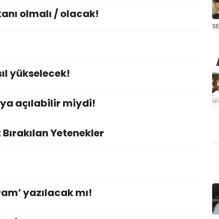
nı olmalı / olacak!
S
ıl yükselecek!
ya açılabilir miydi!
Bırakılan Yetenekler
aram’ yazılacak mı!