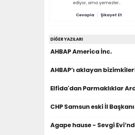
ediyor, ama yemezler..
Cevapla
Şikayet Et
DİĞER YAZILARI
AHBAP America İnc.
AHBAP’ı aklayan bizimkiler
Elfida'dan Parmaklıklar Ar
CHP Samsun eski İl Başka
Agape hause - Sevgi Evi’nd