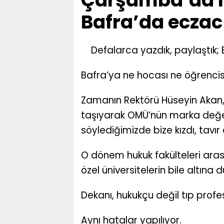
Çarşamba’da h
Bafra’da eczacı
Defalarca yazdık, paylaştık; 
Bafra’ya ne hocası ne öğrencisi 
Zamanın Rektörü Hüseyin Akan
taşıyarak OMÜ’nün marka değer
söylediğimizde bize kızdı, tavır al
O dönem hukuk fakülteleri aras
özel üniversitelerin bile altın
Dekanı, hukukçu değil tıp profe
Aynı hatalar yapılıyor.