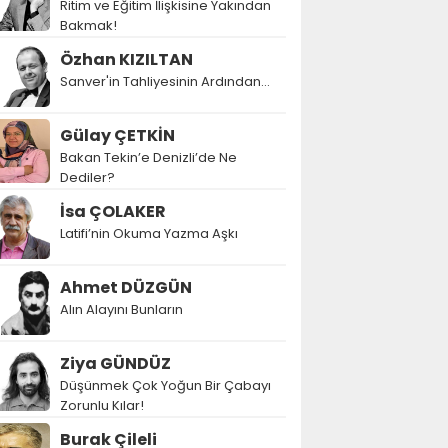
Ritim ve Eğitim İlişkisine Yakından
Bakmak!
Özhan KIZILTAN
Sanver'in Tahliyesinin Ardından…
Gülay ÇETKİN
Bakan Tekin’e Denizli’de Ne
Dediler?
İsa ÇOLAKER
Latifi’nin Okuma Yazma Aşkı
Ahmet DÜZGÜN
Alın Alayını Bunların
Ziya GÜNDÜZ
Düşünmek Çok Yoğun Bir Çabayı
Zorunlu Kılar!
Burak Çileli