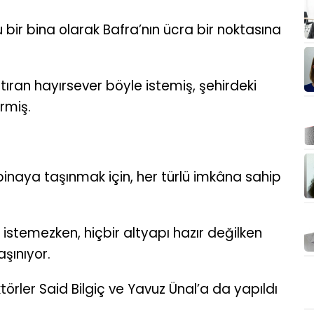
ru bir bina olarak Bafra’nın ücra bir noktasına
ıran hayırsever böyle istemiş, şehirdeki
rmiş.
binaya taşınmak için, her türlü imkâna sahip
stemezken, hiçbir altyapı hazır değilken
şınıyor.
törler Said Bilgiç ve Yavuz Ünal’a da yapıldı