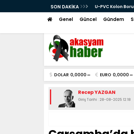
ken Hangi Teknik Belgeler İstenmeli?
SON DAKİKA
En Yakın Bulaşık M
Genel
Güncel
Gündem
S
DOLAR
0,0000
EURO
0,0000
Recep YAZGAN
Giriş Tarihi : 28-08-2025 12:18