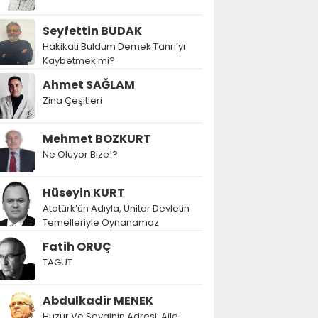
Seyfettin BUDAK
Hakikati Buldum Demek Tanrı’yı
Kaybetmek mi?
Ahmet SAĞLAM
Zina Çeşitleri
Mehmet BOZKURT
Ne Oluyor Bize!?
Hüseyin KURT
Atatürk’ün Adıyla, Üniter Devletin
Temelleriyle Oynanamaz
Fatih ORUÇ
TAGUT
Abdulkadir MENEK
Huzur Ve Sevginin Adresi: Aile