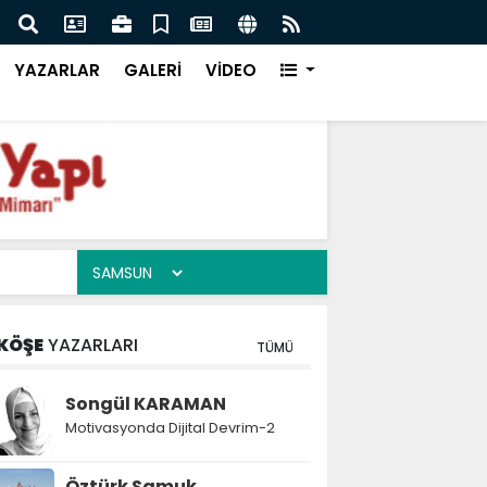
 Çay Kazanı Nedir ve Nasıl Seçilir?
Otom
Çözü
YAZARLAR
GALERİ
VİDEO
KÖŞE
YAZARLARI
TÜMÜ
Songül KARAMAN
Motivasyonda Dijital Devrim-2
Öztürk Samuk