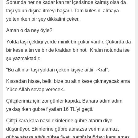
Sonunda her ne kadar kan ter içerisinde kalmış olsa da
taşı yolun dışına itmeyi başarır. Tam küfesini almaya
yeltenirken bir şey dikkatini çeker.
Aman o da ney öyle?
Yolda taşı çektiği yerde minik bir çukur vardır. Çukurda da
bir kese altın ve bir de kraldan bir not. Kralın notunda ise
şu yazmaktadır:
“Bu altınlar taşı yoldan çeken kişiye aittir, -Kral”.
Kıssadan hisse, belki bize bu altın kese çıkmayacak ama
Yüce Allah sevap verecek...
Çiftçilerimiz için zor günler kapıda. Bahara adım adım
yaklaşırken gübre fiyatları 16 TL'yi geçti.
Çiftçi kara kara nasıl ekinlerine gübre atarım diye
düşünüyor. Ekinlerine gübre atmazsa verim alamaz,
gübre atarsa attığı gübre fiyatı, sattığı buğdayı karşılamaz