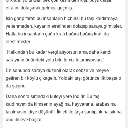
O kralın yolundan pek çok kesimden kişi, büyük taşın
etrafını dolaşarak gelmiş, geçmiş.
İşin garip tarafı bu insanların hiçbirisi bu taşı kaldırmaya
yeltenmeden, kayanın etrafından dolaşıp saraya girmişler.
Hatta bu insanların çoğu kralı bağıra bağıra kralı da
eleştirmişler:
“Halkından bu kadar vergi alıyorsun ama daha kendi
sarayının önündeki yolu bile temiz tutamıyorsun.”.
En sonunda saraya düzenli olarak sebze ve meyve
getiren bir köylü çıkagelir. Yoldaki taşı görünce ilk başta o
da şaşırır.
Daha sonra sırtındaki küfeyi yere indirir. Bu taşı
kaldırayım da kimsenin ayağına, hayvanına, arabasına
takılmasın, diye düşünür. İki eli ile taşa sarılıp, ıkına sıkına
onu itmeye başlar.