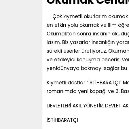
Okumak Cehalet
Çok kıymetli okurlarım okumak 
en etkin yolu okumak ve ilim öğr
Okumaktan sonra insanın okuduğ
lazım. Biz yazarlar insanlığın yara
sürekli eserler üretiyoruz. Okumanı
ve etkileyici konuşma becerisi v
yenidünyaya bakmayı sağlar bu 
Kıymetli dostlar “İSTİHBARATÇI” M
romanımda yeni kapağı ve 3. Baskı
DEVLETLERİ AKIL YÖNETİR, DEVLET AK
İSTİHBARATÇI