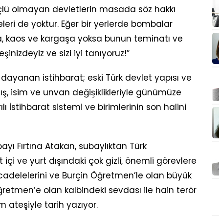
 güçlü olmayan devletlerin masada söz hakkı
eri de yoktur. Eğer bir yerlerde bombalar
a, kaos ve kargaşa yoksa bunun teminatı ve
eşinizdeyiz ve sizi iyi tanıyoruz!”
e dayanan istihbarat; eski Türk devlet yapısı ve
ş, isim ve unvan değişiklikleriyle günümüze
ı İstihbarat sistemi ve birimlerinin son halini
yı Fırtına Atakan, subaylıktan Türk
 içi ve yurt dışındaki çok gizli, önemli görevlere
cadelelerini ve Burçin Öğretmen’le olan büyük
ğretmen’e olan kalbindeki sevdası ile hain terör
m ateşiyle tarih yazıyor.