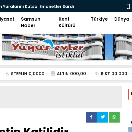
ital Devrim-2
Samsun Keşi
iyaset
Samsun
Kent
Türkiye
Dünya
Haber
Kültürü
STERLIN
0,0000
ALTIN
000,00
BİST
00.000