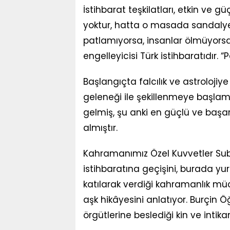
İstihbarat teşkilatları, etkin ve
yoktur, hatta o masada sandalyel
patlamıyorsa, insanlar ölmüyors
engelleyicisi Türk istihbaratıdır. “P
Başlangıçta falcılık ve astrolojiy
geleneği ile şekillenmeye başlamı
gelmiş, şu anki en güçlü ve başarıl
almıştır.
Kahramanımız Özel Kuvvetler Suba
istihbaratına geçişini, burada yurt
katılarak verdiği kahramanlık mü
aşk hikâyesini anlatıyor. Burçin Ö
örgütlerine beslediği kin ve intika