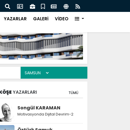
f Kampüsü Takımları Şanlıurfa Finalinde Yarışacak
Bütü
YAZARLAR
GALERİ
VİDEO
KÖŞE
YAZARLARI
TÜMÜ
Songül KARAMAN
Motivasyonda Dijital Devrim-2
Öztürk Samuk