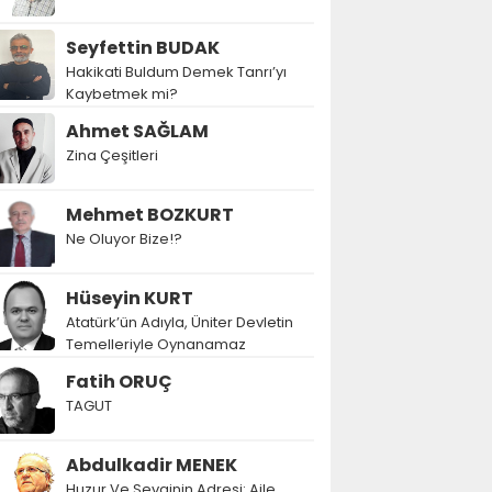
Seyfettin BUDAK
Hakikati Buldum Demek Tanrı’yı
Kaybetmek mi?
Ahmet SAĞLAM
Zina Çeşitleri
Mehmet BOZKURT
Ne Oluyor Bize!?
Hüseyin KURT
Atatürk’ün Adıyla, Üniter Devletin
Temelleriyle Oynanamaz
Fatih ORUÇ
TAGUT
Abdulkadir MENEK
Huzur Ve Sevginin Adresi: Aile