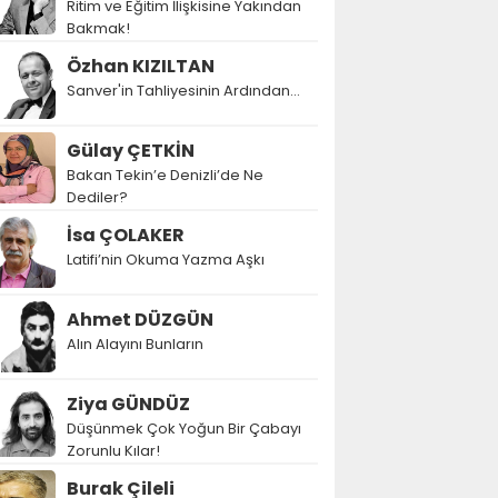
Ritim ve Eğitim İlişkisine Yakından
Bakmak!
Özhan KIZILTAN
Sanver'in Tahliyesinin Ardından…
Gülay ÇETKİN
Bakan Tekin’e Denizli’de Ne
Dediler?
İsa ÇOLAKER
Latifi’nin Okuma Yazma Aşkı
Ahmet DÜZGÜN
Alın Alayını Bunların
Ziya GÜNDÜZ
Düşünmek Çok Yoğun Bir Çabayı
Zorunlu Kılar!
Burak Çileli