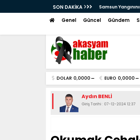
arını Kutsal Emanetler Sardı
SON DAKİKA
Motivasyonda Dij
Genel
Güncel
Gündem
S
DOLAR
0,0000
EURO
0,0000
Aydın BENLİ
Giriş Tarihi : 07-12-2024 12:37