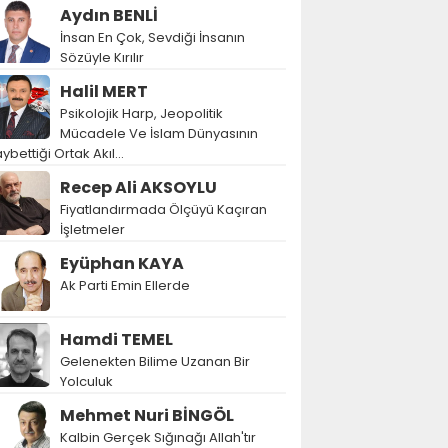
Aydın BENLİ
İnsan En Çok, Sevdiği İnsanın
Sözüyle Kırılır
Halil MERT
Psikolojik Harp, Jeopolitik
Mücadele Ve İslam Dünyasının
ybettiği Ortak Akıl…
Recep Ali AKSOYLU
Fiyatlandırmada Ölçüyü Kaçıran
İşletmeler
Eyüphan KAYA
Ak Parti Emin Ellerde
Hamdi TEMEL
Gelenekten Bilime Uzanan Bir
Yolculuk
Mehmet Nuri BİNGÖL
Kalbin Gerçek Sığınağı Allah'tır