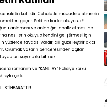
in Katilidir
cehaletin katilidir. Cehaletle mücadele etmenin
enmekten geçer. Peki, ne kadar okuyoruz?
unu anlaması ve anladığını analiz etmesi de
rına nesillerin okuyup kendini geliştirmesi için
n yüzlerce faydası vardır, dili güzelleştirir akıcı
erir. Okumak yazarın penceresinden açılan
faydaları saymakla bitmez.
acera romanım ve “KANLI AY” Polisiye korku
sıyla çıktı.
LI İSTİHBARATTIR