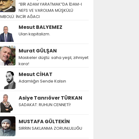
“BİR ADAM YARATMAK”DA İDAM-I
NEFS VE VAROLMA MÜŞKÜLÜ
EMBOLÜ: İNCİR AĞACI
Mesut BALYEMEZ
Ulan kapitalizm.
Murat GÜLŞAN
Maskeler düştü: saha yeşil, zihniyet
kara!
Mesut CİHAT
Adamlığın Sende Kalsın
Asiye Tanrıöver TÜRKAN
SADAKAT: RUHUN CENNETİ!
MUSTAFA GÜLTEKİN
SIRRIN SAKLANMA ZORUNLULUĞU