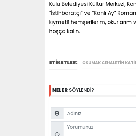
Kulu Belediyesi Kültür Merkezi, K
“İstihbaratçı” ve “Kanlı Ay” Roman
kıymetli hemşerilerim, okurlarım v
hoşça kalın.
ETİKETLER:
OKUMAK CEHALETIN KATIL
NELER
SÖYLENDİ?
Name
Comment