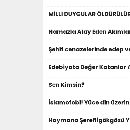
MİLLİ DUYGULAR ÖLDÜRÜLÜR
Namazla Alay Eden Akımlar
Şehit cenazelerinde edep ve
Edebiyata Değer Katanlar
Sen Kimsin?
İslamofobi! Yüce din üzer
Haymana Şerefligökgözü 