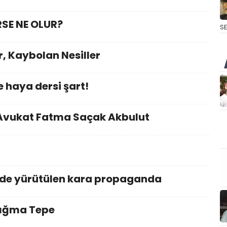
SE NE OLUR?
S
, Kaybolan Nesiller
 haya dersi şart!
 Avukat Fatma Saçak Akbulut
inde yürütülen kara propaganda
Yığma Tepe