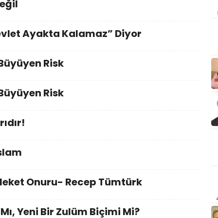
eğil
evlet Ayakta Kalamaz” Diyor
 Büyüyen Risk
 Büyüyen Risk
rıdır!
İslam
eket Onuru- Recep Tümtürk
ı, Yeni Bir Zulüm Biçimi Mi?