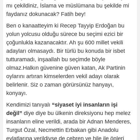
mı çekildiniz, İslama ve müslümana bu şekilde mi
faydanız dokunacak? Fatih bey!
Ben o kanaatteyim ki Recep Tayyip Erdoğan bu
yolun yolcusu olduğu sürece bu seçimi ezici bir
çoğunlukla kazanacaktır. Ah şu 600 millet vekili
adayları olmasaydı. Bir türlü bu konuda bir isbet
tutturamadı, inşaallah bu seçimde böyle
olmaz.Halkın güvenine güven katan, Ak Partinin
oylarını artıran kimselerden vekil adayı olarak
belirlenir. Siz o zaman görürsünüz hanyayı,
konyayı.
Kendimizi tanıyalı
“siyaset iyi insanların işi
değil”
diye diye bu ülkenin direksiyonu hep melez
insanların eline verildi, arada bir Adnan Menderes,
Turgut Özal, Necmettin Erbakan gibi Anadolu
evlatlarına verildiyse de cebren ve hile ile önleri