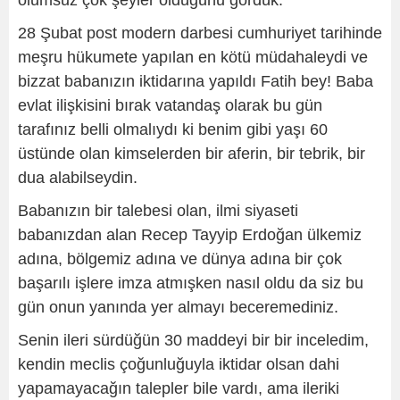
olumsuz çok şeyler olduğunu gördük.
28 Şubat post modern darbesi cumhuriyet tarihinde
meşru hükumete yapılan en kötü müdahaleydi ve
bizzat babanızın iktidarına yapıldı Fatih bey! Baba
evlat ilişkisini bırak vatandaş olarak bu gün
tarafınız belli olmalıydı ki benim gibi yaşı 60
üstünde olan kimselerden bir aferin, bir tebrik, bir
dua alabilseydin.
Babanızın bir talebesi olan, ilmi siyaseti
babanızdan alan Recep Tayyip Erdoğan ülkemiz
adına, bölgemiz adına ve dünya adına bir çok
başarılı işlere imza atmışken nasıl oldu da siz bu
gün onun yanında yer almayı beceremediniz.
Senin ileri sürdüğün 30 maddeyi bir bir inceledim,
kendin meclis çoğunluğuyla iktidar olsan dahi
yapamayacağın talepler bile vardı, ama ileriki