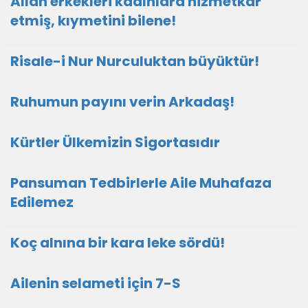
Allah erkekleri kadınlara hizmetkar
etmiş, kıymetini bilene!
Risale-i Nur Nurculuktan büyüktür!
Ruhumun payını verin Arkadaş!
Kürtler Ülkemizin Sigortasıdır
Pansuman Tedbirlerle Aile Muhafaza
Edilemez
Koç alnına bir kara leke sördü!
Ailenin selameti için 7-S