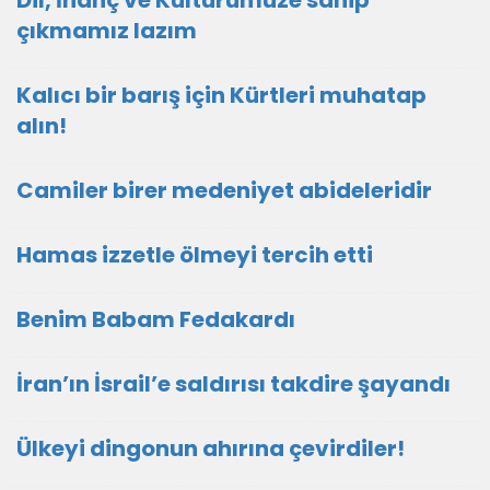
Dil, İnanç ve Kültürümüze sahip
çıkmamız lazım
Kalıcı bir barış için Kürtleri muhatap
alın!
Camiler birer medeniyet abideleridir
Hamas izzetle ölmeyi tercih etti
Benim Babam Fedakardı
İran’ın İsrail’e saldırısı takdire şayandı
Ülkeyi dingonun ahırına çevirdiler!