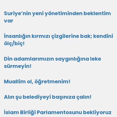
Suriye’nin yeni yönetiminden beklentim
var
İnsanlığın kırmızı çizgilerine bak; kendini
ölç/biç!
Din adamlarımızın saygınlığına leke
sürmeyin!
Muallim ol, öğretmenim!
Alın şu belediyeyi başınıza çalın!
İslam Birliği Parlamentosunu bekliyoruz