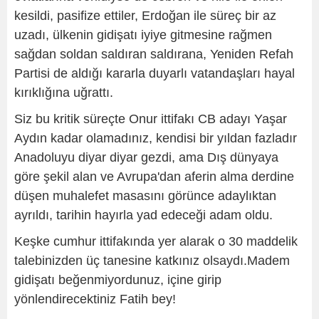
kesildi, pasifize ettiler, Erdoğan ile süreç bir az
uzadı, ülkenin gidişatı iyiye gitmesine rağmen
sağdan soldan saldıran saldırana, Yeniden Refah
Partisi de aldığı kararla duyarlı vatandaşları hayal
kırıklığına uğrattı.
Siz bu kritik süreçte Onur ittifakı CB adayı Yaşar
Aydın kadar olamadınız, kendisi bir yıldan fazladır
Anadoluyu diyar diyar gezdi, ama Dış dünyaya
göre şekil alan ve Avrupa'dan aferin alma derdine
düşen muhalefet masasını görünce adaylıktan
ayrıldı, tarihin hayırla yad edeceği adam oldu.
Keşke cumhur ittifakında yer alarak o 30 maddelik
talebinizden üç tanesine katkınız olsaydı.Madem
gidişatı beğenmiyordunuz, içine girip
yönlendirecektiniz Fatih bey!