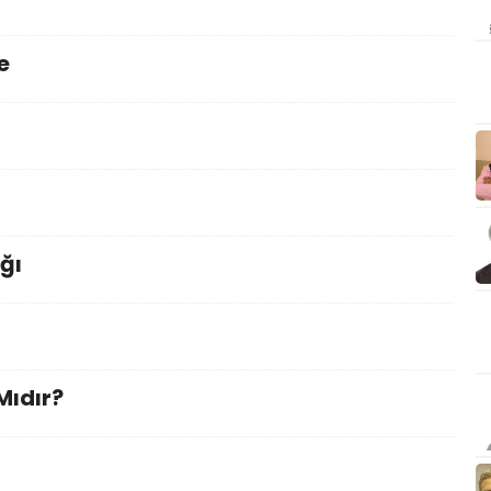
e
ğı
Mıdır?