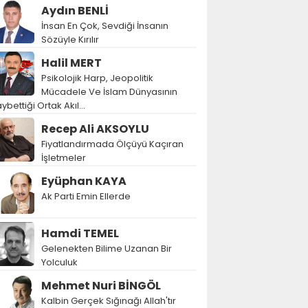
Aydın BENLİ
İnsan En Çok, Sevdiği İnsanın
Sözüyle Kırılır
Halil MERT
Psikolojik Harp, Jeopolitik
Mücadele Ve İslam Dünyasının
ybettiği Ortak Akıl…
Recep Ali AKSOYLU
Fiyatlandırmada Ölçüyü Kaçıran
İşletmeler
Eyüphan KAYA
Ak Parti Emin Ellerde
Hamdi TEMEL
Gelenekten Bilime Uzanan Bir
Yolculuk
Mehmet Nuri BİNGÖL
Kalbin Gerçek Sığınağı Allah'tır