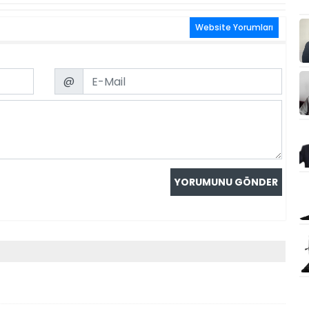
Website Yorumları
Email
@