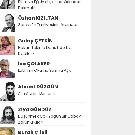
Ritim ve Eğitim İlişkisine Yakından
Bakmak!
Özhan KIZILTAN
Sanver'in Tahliyesinin Ardından…
Gülay ÇETKİN
Bakan Tekin’e Denizli’de Ne
Dediler?
İsa ÇOLAKER
Latifi’nin Okuma Yazma Aşkı
Ahmet DÜZGÜN
Alın Alayını Bunların
Ziya GÜNDÜZ
Düşünmek Çok Yoğun Bir Çabayı
Zorunlu Kılar!
Burak Çileli