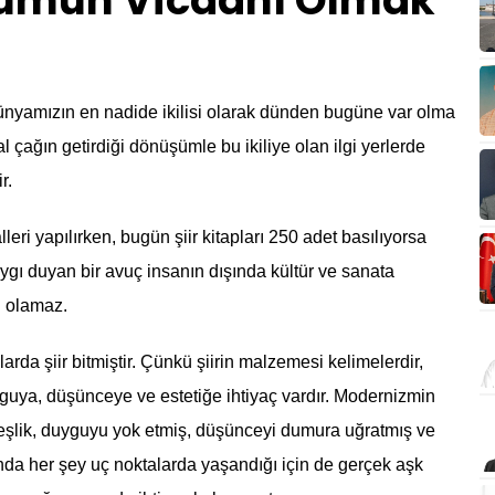
plumun Vicdanı Olmak
amızın en nadide ikilisi olarak dünden bugüne var olma
 çağın getirdiği dönüşümle bu ikiliye olan ilgi yerlerde
r.
eri yapılırken, bugün şiir kitapları 250 adet basılıyorsa
gı duyan bir avuç insanın dışında kültür ve sanata
i olamaz.
da şiir bitmiştir. Çünkü şiirin malzemesi kelimelerdir,
yguya, düşünceye ve estetiğe ihtiyaç vardır. Modernizmin
rdeşlik, duyguyu yok etmiş, düşünceyi dumura uğratmış ve
tında her şey uç noktalarda yaşandığı için de gerçek aşk