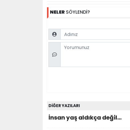
NELER
SÖYLENDİ?
Name
Comment
DİĞER YAZILARI
İnsan yaş aldıkça değil...