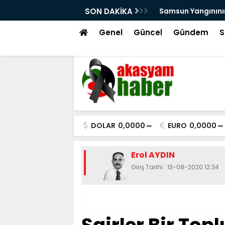
ın Yaralarını Kutsal Emanetler Sardı
SON DAKİKA
Motivasy
Genel
Güncel
Gündem
S
DOLAR
0,0000
EURO
0,0000
Erol AYDIN
Giriş Tarihi : 13-08-2020 12:34