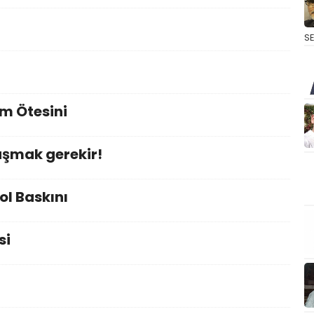
S
im Ötesini
şmak gerekir!
l Baskını
si