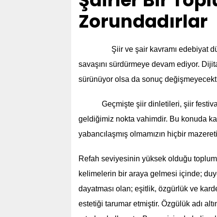
Şairler Bir To
Zorundadırlar
Şiir ve şair kavramı edebiyat düny
savaşını sürdürmeye devam ediyor. Dijital
sürünüyor olsa da sonuç değişmeyecekti
Geçmişte şiir dinletileri, şiir festivall
geldiğimiz nokta vahimdir. Bu konuda kay
yabancılaşmış olmamızın hiçbir mazeret
Refah seviyesinin yüksek olduğu toplumlar
kelimelerin bir araya gelmesi içinde; du
dayatması olan; eşitlik, özgürlük ve ka
estetiği tarumar etmiştir. Özgülük adı al