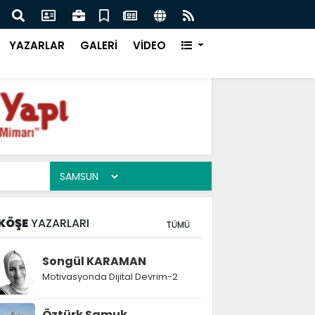
msun Keşif Kampüsü Takımları Şanlıurfa Finalinde Yarışacak
YAZARLAR
GALERİ
VİDEO
KÖŞE
YAZARLARI
TÜMÜ
Songül KARAMAN
Motivasyonda Dijital Devrim-2
Öztürk Samuk