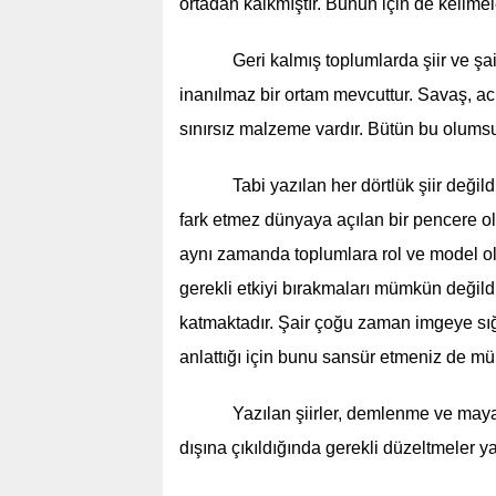
ortadan kalkmıştır. Bunun için de kelime
Geri kalmış toplumlarda şiir ve şair h
inanılmaz bir ortam mevcuttur. Savaş, acı,
sınırsız malzeme vardır. Bütün bu olums
Tabi yazılan her dörtlük şiir değildir. Ş
fark etmez dünyaya açılan bir pencere olma
aynı zamanda toplumlara rol ve model ol
gerekli etkiyi bırakmaları mümkün değild
katmaktadır. Şair çoğu zaman imgeye sığ
anlattığı için bunu sansür etmeniz de mü
Yazılan şiirler, demlenme ve mayalanm
dışına çıkıldığında gerekli düzeltmeler y