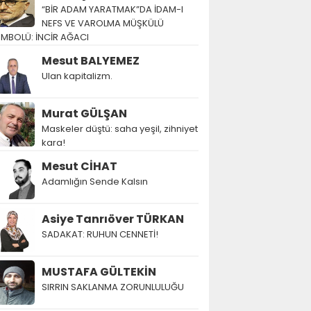
“BİR ADAM YARATMAK”DA İDAM-I
NEFS VE VAROLMA MÜŞKÜLÜ
EMBOLÜ: İNCİR AĞACI
Mesut BALYEMEZ
Ulan kapitalizm.
Murat GÜLŞAN
Maskeler düştü: saha yeşil, zihniyet
kara!
Mesut CİHAT
Adamlığın Sende Kalsın
Asiye Tanrıöver TÜRKAN
SADAKAT: RUHUN CENNETİ!
MUSTAFA GÜLTEKİN
SIRRIN SAKLANMA ZORUNLULUĞU