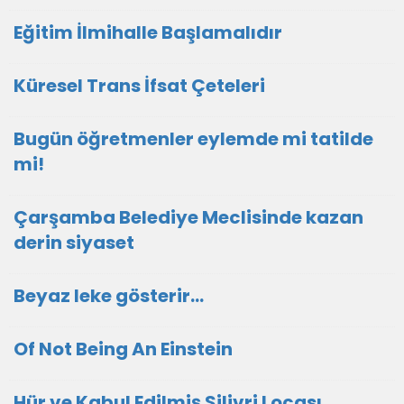
Eğitim İlmihalle Başlamalıdır
Küresel Trans İfsat Çeteleri
Bugün öğretmenler eylemde mi tatilde
mi!
Çarşamba Belediye Meclisinde kazan
derin siyaset
Beyaz leke gösterir…
Of Not Being An Einstein
Hür ve Kabul Edilmiş Silivri Locası