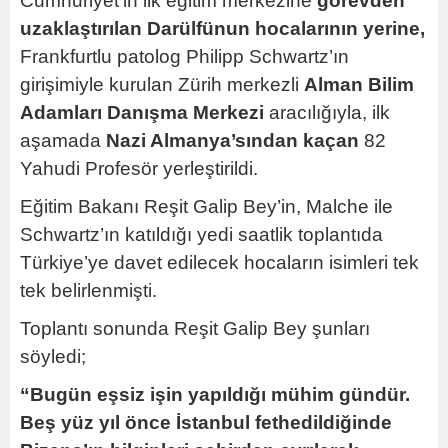
Cumhuriyet’in ilk eğitim merkezine
görevden
uzaklaştırılan Darülfünun hocalarının yerine,
Frankfurtlu patolog Philipp Schwartz’ın
girişimiyle kurulan Zürih merkezli
Alman Bilim
Adamları Danışma Merkezi
aracılığıyla, ilk
aşamada
Nazi Almanya’sından kaçan
82
Yahudi Profesör yerleştirildi.
Eğitim Bakanı Reşit Galip Bey’in, Malche ile
Schwartz’ın katıldığı yedi saatlik toplantıda
Türkiye’ye davet edilecek hocaların isimleri tek
tek belirlenmişti.
Toplantı sonunda Reşit Galip Bey şunları
söyledi;
“Bugün eşsiz işin yapıldığı mühim gündür.
Beş yüz yıl önce İstanbul fethedildiğinde