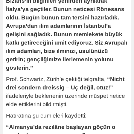
Bizans’ın bilginleri şehirden ayrılarak
İtalya’ya geçtiler. Bunun neticesi Rönesans
oldu. Bugün bunun tam tersini hazırladık.
Avrupa’dan ilim adamlarının İstanbul’a
gelişini sağladık. Bunun memlekete büyük
katkı getireceğini ümit ediyoruz. Siz Avrupalı
ilim adamları, bize ilminizi, usulünüzü
getirin; gençliğimize ilerlemenin yolunu
gösterin.”
Prof. Schwartz, Zürih’e çektiği telgrafta,
“Nicht
drei sondern dreissig – Üç değil, otuz!”
ifadeleriyle beklenenin üzerinde müspet netice
elde ettiklerini bildirmişti.
Hatıratına şu cümleleri kaydetti:
“Almanya’da rezilâne başlayan göçün o