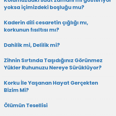
Kolumuzdaki saat zamanı mı gösteriyor
yoksa içimizdeki boşluğu mu?
Kaderin dili cesaretin çığlığı mı,
korkunun fısıltısı mı?
Dahilik mi, Delilik mi?
Zihnin Sırtında Taşıdığınız Görünmez
Yükler Ruhunuzu Nereye Sürüklüyor?
Korku İle Yaşanan Hayat Gerçekten
Bizim Mi?
Ölümün Tesellisi