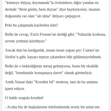
"kimseye ihtiyaç duymamak"la övünürken; diğer yandan en
derinde "Beni görün, beni duyun" diye haykırıyoruz. insanın
doğasında var olan "ait olma" ihtiyacı çarpışıyor.
Peki bu çatışmada kaybeden kim?
Belki de cevap, Erich Fromm’un dediği gibi: "Yalnızlık korkusu,
sevme yetimizi köreltiyor."
Ancak tüm bu kırılganlık, insanı insan yapan şey: Camus’un
Sisifos’u gibi, kayayı tepeye çıkarırken bile gülümseyebilmek.
Belki de o beklediğimiz mesaj gelmiyorsa, bunu bir eksiklik
değil, "kendimizle konuşmaya davet" olarak görmeliyiz.
Antik Yunan’daki "Kendini bil" mottosu, tam da bu anlama
işaret ediyor.
O halde sorgula kendini!
- Acaba biz de başkalarının telefonlarında sessiz bir umut mu