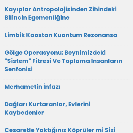
Kayıplar Antropolojisinden Zihindeki
Bilincin Egemenliğine
Limbik Kaostan Kuantum Rezonansa
Gölge Operasyonu: Beynimizdeki
"Sistem" Fitresi Ve Toplama İnsanların
Senfonisi
Merhametin İnfazı
Dağları Kurtaranlar, Evlerini
Kaybedenler
Cesaretle Yaktığınız Köprüler mi Sizi