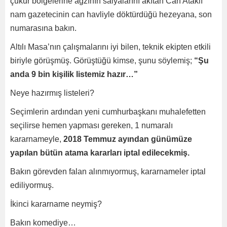
çukur bölgelerine ağzının salyalarını akıtan Can Ataklı
nam gazetecinin can havliyle döktürdüğü hezeyana, son
numarasına bakın.
Altılı Masa’nın çalışmalarını iyi bilen, teknik ekipten etkili
biriyle görüşmüş. Görüştüğü kimse, şunu söylemiş;
“Şu
anda 9 bin kişilik listemiz hazır…”
Neye hazırmış listeleri?
Seçimlerin ardından yeni cumhurbaşkanı muhalefetten
seçilirse hemen yapması gereken, 1 numaralı
kararnameyle,
2018 Temmuz ayından günümüze
yapılan bütün atama kararları iptal edilecekmiş.
Bakın görevden falan alınmıyormuş, kararnameler iptal
ediliyormuş.
İkinci kararname neymiş?
Bakın komediye…