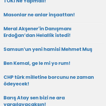
TOKİ Ne Yapmalı!
Masonlar ne anlar inşaattan!
Meral Akşener'in Danışmanı
Erdoğan’dan Helallik istedi!
Samsun’un yeni hamisi Mehmet Muş
Ben Kemal, ge le mi yo rum!
CHP türk milletine borcunu ne zaman
ödeyecek!
Barış Atay sen bizi ne ara
yargılayacaksın!