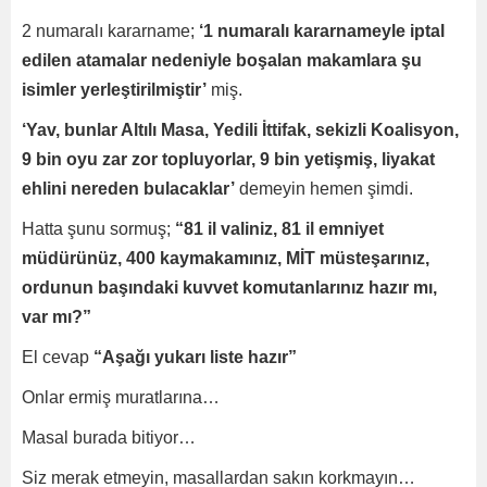
2 numaralı kararname;
‘1 numaralı kararnameyle iptal
edilen atamalar nedeniyle boşalan makamlara şu
isimler yerleştirilmiştir’
miş.
‘Yav, bunlar Altılı Masa, Yedili İttifak, sekizli Koalisyon,
9 bin oyu zar zor topluyorlar, 9 bin yetişmiş, liyakat
ehlini nereden bulacaklar’
demeyin hemen şimdi.
Hatta şunu sormuş;
“81 il valiniz, 81 il emniyet
müdürünüz, 400 kaymakamınız, MİT müsteşarınız,
ordunun başındaki kuvvet komutanlarınız hazır mı,
var mı?”
El cevap
“Aşağı yukarı liste hazır”
Onlar ermiş muratlarına…
Masal burada bitiyor…
Siz merak etmeyin, masallardan sakın korkmayın…