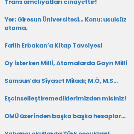
Trans ameliyatları cinayettir!
Yer: Giresun Üniversitesi… Konu: usulsüz
atama.
Fatih Erbakan’a Kitap Tavsiyesi
Oy İsterken Milli, Atamalarda Gayrı Milli
Samsun’da Siyaset Miladı; M.Ö, M.S…
Eşcinselleştiremediklerimizden misiniz!
OMÜ üzerinden başka başka hesaplar…
Yabancı okullarda Türk çocukları!