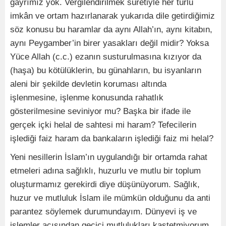
gayrımız yok. Vergilendirilmek suretiyle her türlü
imkân ve ortam hazırlanarak yukarıda dile getirdiğimiz
söz konusu bu haramlar da aynı Allah’ın, aynı kitabın,
aynı Peygamber’in birer yasakları değil midir? Yoksa
Yüce Allah (c.c.) ezanın susturulmasına kızıyor da
(haşa) bu kötülüklerin, bu günahların, bu isyanların
aleni bir şekilde devletin koruması altında
işlenmesine, işlenme konusunda rahatlık
gösterilmesine seviniyor mu? Başka bir ifade ile
gerçek içki helal de sahtesi mi haram? Tefecilerin
işlediği faiz haram da bankaların işlediği faiz mi helal?
Yeni nesillerin İslam’ın uygulandığı bir ortamda rahat
etmeleri adına sağlıklı, huzurlu ve mutlu bir toplum
oluşturmamız gerekirdi diye düşünüyorum. Sağlık,
huzur ve mutluluk İslam ile mümkün olduğunu da anti
parantez söylemek durumundayım. Dünyevi iş ve
işlemler açısından geçici mutlulukları kastetmiyorum