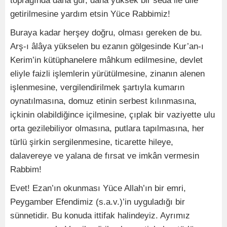
toprağında daha gür, daha yüksek bir seda ile dile
getirilmesine yardım etsin Yüce Rabbimiz!
Buraya kadar herşey doğru, olması gereken de bu.
Arş-ı âlâya yükselen bu ezanın gölgesinde Kur’an-ı
Kerim’in kütüphanelere mâhkum edilmesine, devlet
eliyle faizli işlemlerin yürütülmesine, zinanın alenen
işlenmesine, vergilendirilmek şartıyla kumarın
oynatılmasına, domuz etinin serbest kılınmasına,
içkinin olabildiğince içilmesine, çıplak bir vaziyette ulu
orta gezilebiliyor olmasına, putlara tapılmasına, her
türlü şirkin sergilenmesine, ticarette hileye,
dalavereye ve yalana de fırsat ve imkân vermesin
Rabbim!
Evet! Ezan’ın okunması Yüce Allah’ın bir emri,
Peygamber Efendimiz (s.a.v.)’in uyguladığı bir
sünnetidir. Bu konuda ittifak halindeyiz. Ayrımız