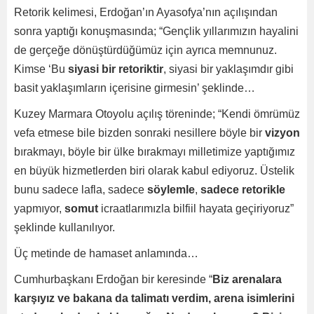
Retorik kelimesi, Erdoğan’ın Ayasofya’nın açılışından
sonra yaptığı konuşmasında; “Gençlik yıllarımızın hayalini
de gerçeğe dönüştürdüğümüz için ayrıca memnunuz.
Kimse ‘Bu
siyasi bir retoriktir
, siyasi bir yaklaşımdır gibi
basit yaklaşımların içerisine girmesin’ şeklinde…
Kuzey Marmara Otoyolu açılış töreninde; “Kendi ömrümüz
vefa etmese bile bizden sonraki nesillere böyle bir
vizyon
bırakmayı, böyle bir ülke bırakmayı milletimize yaptığımız
en büyük hizmetlerden biri olarak kabul ediyoruz. Üstelik
bunu sadece lafla, sadece
söylemle
,
sadece retorikle
yapmıyor,
somut
icraatlarımızla bilfiil hayata geçiriyoruz”
şeklinde kullanılıyor.
Üç metinde de hamaset anlamında…
Cumhurbaşkanı Erdoğan bir keresinde “
Biz arenalara
karşıyız ve bakana da talimatı verdim, arena isimlerini