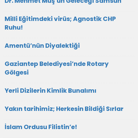
Dr. Mehmet Muş’un Geleceği Samsun
Milli Eğitimdeki virüs; Agnostik CHP
Ruhu!
Amentü’nün Diyalektiği
Gaziantep Belediyesi’nde Rotary
Gölgesi
Yerli Dizilerin Kimlik Bunalımı
Yakın tarihimiz; Herkesin Bildiği Sırlar
İslam Ordusu Filistin’e!