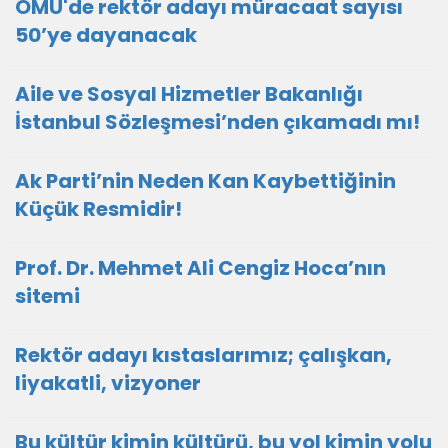
OMÜ'de rektör adayı müracaat sayısı
50’ye dayanacak
Aile ve Sosyal Hizmetler Bakanlığı
İstanbul Sözleşmesi’nden çıkamadı mı!
Ak Parti’nin Neden Kan Kaybettiğinin
Küçük Resmidir!
Prof. Dr. Mehmet Ali Cengiz Hoca’nın
sitemi
Rektör adayı kıstaslarımız; çalışkan,
liyakatli, vizyoner
Bu kültür kimin kültürü, bu yol kimin yolu