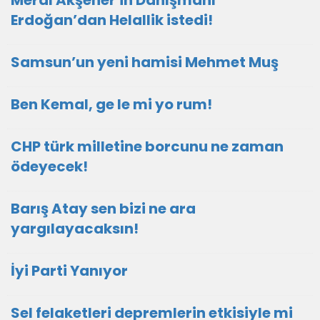
Meral Akşener'in Danışmanı
Erdoğan’dan Helallik istedi!
Samsun’un yeni hamisi Mehmet Muş
Ben Kemal, ge le mi yo rum!
CHP türk milletine borcunu ne zaman
ödeyecek!
Barış Atay sen bizi ne ara
yargılayacaksın!
İyi Parti Yanıyor
Sel felaketleri depremlerin etkisiyle mi