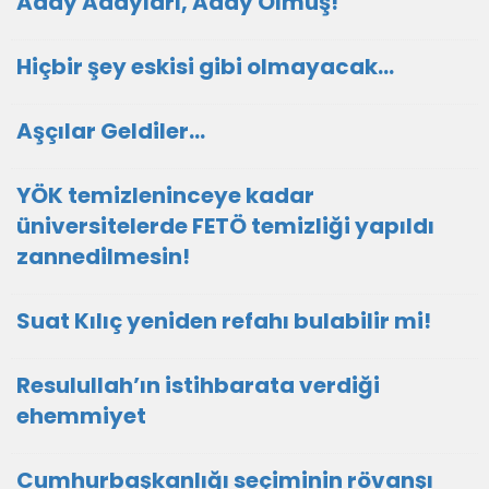
Aday Adayları, Aday Olmuş!
Hiçbir şey eskisi gibi olmayacak…
Aşçılar Geldiler…
YÖK temizleninceye kadar
üniversitelerde FETÖ temizliği yapıldı
zannedilmesin!
Suat Kılıç yeniden refahı bulabilir mi!
Resulullah’ın istihbarata verdiği
ehemmiyet
Cumhurbaşkanlığı seçiminin rövanşı