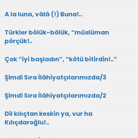
A la luna, vâlâ (!) Buna!..
Türkler bölük-bölük, “müslüman
pörçük!..
Çok “iyi başladın”, “kötü bitirdin!..”
​Şimdi Sıra İlâhiyatçılarımızda/3
​Şimdi Sıra İlâhiyatçılarımızda/2
Dil kılıçtan keskin ya, vur ha
Kılıçdaroğlu!..