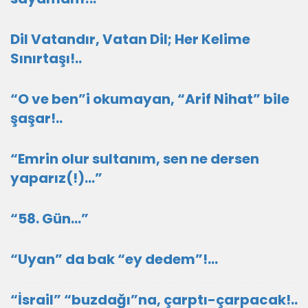
Dil Vatandır, Vatan Dil; Her Kelime
Sınırtaşı!..
“O ve ben”i okumayan, “Arif Nihat” bile
şaşar!..
“Emrin olur sultanım, sen ne dersen
yaparız(!)…”
“58. Gün…”
“Uyan” da bak “ey dedem”!...
“İsrail” “buzdağı”na, çarptı-çarpacak!..