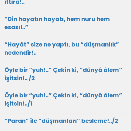
iftirâ!..
“Din hayatın hayatı, hem nuru hem
esası!..”
“Hayât” size ne yaptı, bu “düşmanlık”
nedendir!..
Öyle bir “yuh!..” Çekin ki, “dünyâ âlem”
işitsin!.. /2
Öyle bir “yuh!..” Çekin ki, “dünyâ âlem”
işitsin!../1
“Paran” ile “düşmanları” besleme!../2