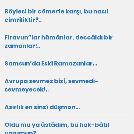
Böylesi bir cömerte karşı, bu nasıl
cimriliktir?..
Firavun”lar hâmânlar, deccâldı bir
zamanlar!..
Samsun’da Eski Ramazanlar…
Avrupa sevmez bizi, sevmedi-
sevmeyecek!..
Asırlık en sinsî düşman...
Oldu mu ya üstâdım, bu hak-bâtıl
yorumun?..