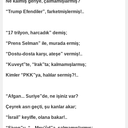
Ne kalmış geriye, çalmamışlarmış?
“Trump Efendiler”, farketmişlermiş!..
“17 trilyon, harcadık” demiş;
“Prens Selman” ile, murada ermiş;
“Dostu-dosta karşı, ateşe” vermiş!..
“Kuveyt”te, “Irak”ta; kalmamışlarmış;
Kimler “PKK”ya, halılar sermiş?!..
“Afgan... Suriye”de, ne işiniz var?
Çeyrek asrı geçti, şu kanlar akar;
“İsrail” keyifle, olana bakar!..
“Siyon”u, “…Mev’ûd”a, salmamışlarmış;