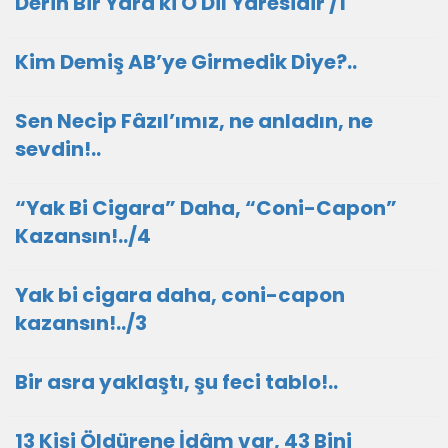
Derin Bir Yara ki O Dil Yaresidir /1
Kim Demiş AB’ye Girmedik Diye?..
Sen Necip Fâzıl’ımız, ne anladın, ne
sevdin!..
“Yak Bi Cigara” Daha, “Coni-Capon”
Kazansın!../4
Yak bi cigara daha, coni-capon
kazansın!../3
Bir asra yaklaştı, şu feci tablo!..
13 Kişi Öldürene İdâm var, 43 Bini