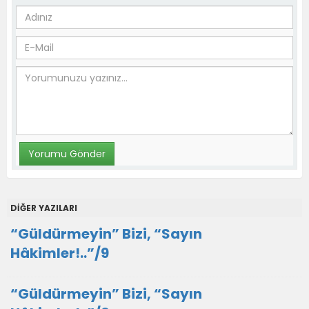
DİĞER YAZILARI
“Güldürmeyin” Bizi, “Sayın
Hâkimler!..”/9
“Güldürmeyin” Bizi, “Sayın