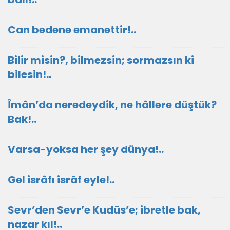
Can bedene emanettir!..
Bilir misin?, bilmezsin; sormazsın ki
bilesin!..
Îmân’da neredeydik, ne hâllere düştük?
Bak!..
Varsa-yoksa her şey dünya!..
Gel isrâfı isrâf eyle!..
Sevr’den Sevr’e Kudüs’e; ibretle bak,
nazar kıl!..