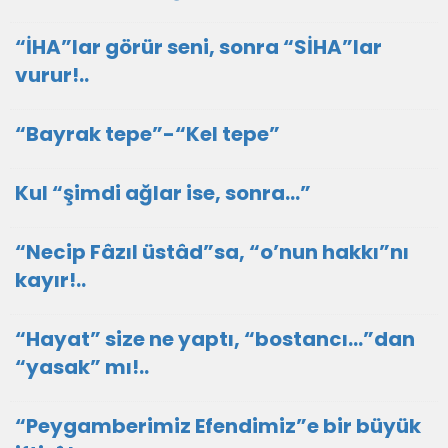
“İHA”lar görür seni, sonra “SİHA”lar
vurur!..
“Bayrak tepe”-“Kel tepe”
Kul “şimdi ağlar ise, sonra…”
“Necip Fâzıl üstâd”sa, “o’nun hakkı”nı
kayır!..
“Hayat” size ne yaptı, “bostancı…”dan
“yasak” mı!..
​“Peygamberimiz Efendimiz”e bir büyük