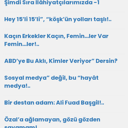
​Şimdi Sıra İlâhiyatçılarımızda -1
Hey 15’li 15’li”, “köşk’ün yolları taşlı!..
Kaçın Erkekler Kaçın, Femin…ler Var
Femin…ler!..
ABD’ye Bu Aklı, Kimler Veriyor” Dersin?
Sosyal medya” değil, bu “hayât
medya!..
Bir destan adam: Ali Fuad Başgil!..
Özal’a ağlamayan, gözü gözden
sayamam!..