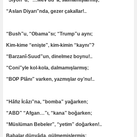
“Aslan Diyarı”nda, gezer çakallar!..
“Bush”u, “Obama”sı; “Trump”u aynı;
Kim-kime “enişte”, kim-kimin “kaynı”?
“Barzanî-Suud”un, dinelmez boynu!..
“Coni”yle kol-kola, dalmamışlarmış;
“BOP Plânı” varken, yazmışlar oy’nu!..
“Hâfız İcâzı”na, “bomba” yağarken;
“ABD” “Afgan…”ı, “kana” boğarken;
“Müslüman Bebeler”, “yetim” doğarken!..
Babalar dünyâda, gülmemişlermiş;