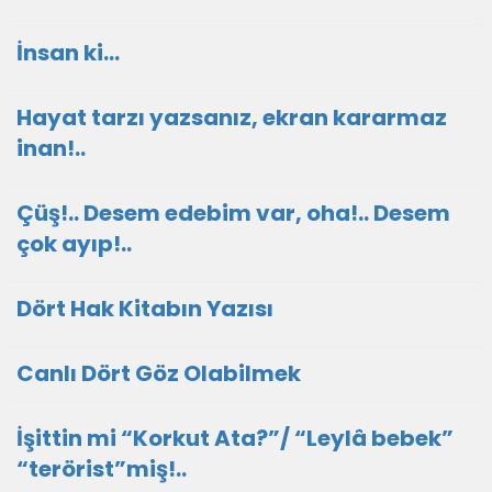
İnsan ki…
Hayat tarzı yazsanız, ekran kararmaz
inan!..
Çüş!.. Desem edebim var, oha!.. Desem
çok ayıp!..
Dört Hak Kitabın Yazısı
Canlı Dört Göz Olabilmek
İşittin mi “Korkut Ata?”/ “Leylâ bebek”
“terörist”miş!..