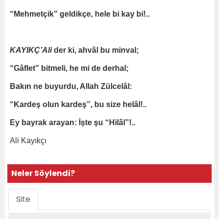
“Mehmetçik” geldikçe, hele bi kay bi!..
KAYIKÇ’Ali
der ki, ahvâl bu minval;
“Gâflet” bitmeli, he mi de derhal;
Bakın ne buyurdu, Allah Zülcelâl:
“Kardeş olun kardeş”, bu size helâl!..
Ey bayrak arayan: İşte şu “Hilâl”!..
Ali Kayıkçı
Neler Söylendi?
Site