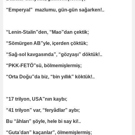
“Emperyal” mazlumu, gün-gün sağarken!..
“Lenin-Stalin”den, “Mao”dan çektik;
“Sömürgen AB”yle, içerden çöktük;
“Sağ-sol kavgasında”, “gözyaşı” döktük!..
“PKK-FETÖ”sü, bölmemişlermiş;
“Orta Doğu”da biz, “bin yıllık” köktük!..
“17 trilyon, USA”nın kaybı;
“41 trilyon” var, “feryâdlar” aybı;
Bu “âhları” şöyle, hele bi say ki!..
“Guta’dan” kaçanlar”, ölmemişlermiş;