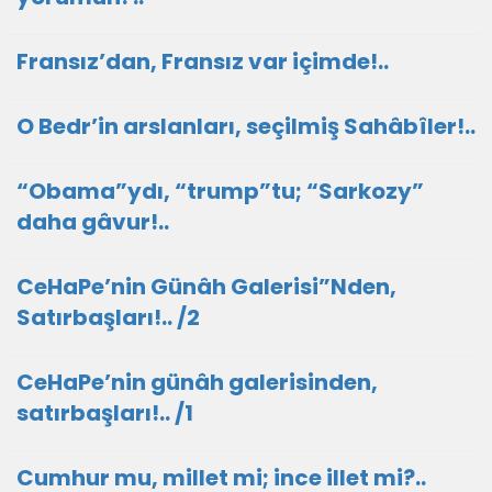
Fransız’dan, Fransız var içimde!..
O Bedr’in arslanları, seçilmiş Sahâbîler!..
“Obama”ydı, “trump”tu; “Sarkozy”
daha gâvur!..
CeHaPe’nin Günâh Galerisi”Nden,
Satırbaşları!.. /2
CeHaPe’nin günâh galerisinden,
satırbaşları!.. /1
Cumhur mu, millet mi; ince illet mi?..