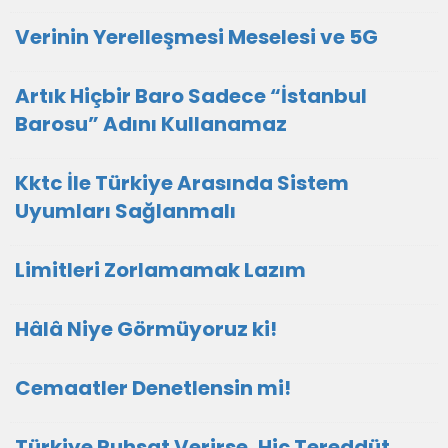
Verinin Yerelleşmesi Meselesi ve 5G
Artık Hiçbir Baro Sadece “İstanbul
Barosu” Adını Kullanamaz
Kktc İle Türkiye Arasında Sistem
Uyumları Sağlanmalı
Limitleri Zorlamamak Lazım
Hâlâ Niye Görmüyoruz ki!
Cemaatler Denetlensin mi!
Türkiye Ruhsat Verirse, Hiç Tereddüt