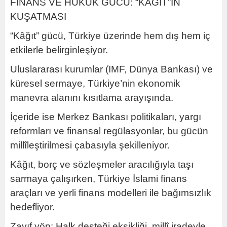
FİNANS VE HUKUK GÜCÜ: “KÂĞIT”IN
KUŞATMASI
“Kâğıt” gücü, Türkiye üzerinde hem dış hem iç
etkilerle belirginleşiyor.
Uluslararası kurumlar (IMF, Dünya Bankası) ve
küresel sermaye, Türkiye’nin ekonomik
manevra alanını kısıtlama arayışında.
İçeride ise Merkez Bankası politikaları, yargı
reformları ve finansal regülasyonlar, bu gücün
millîleştirilmesi çabasıyla şekilleniyor.
Kâğıt, borç ve sözleşmeler aracılığıyla taşı
sarmaya çalışırken, Türkiye İslami finans
araçları ve yerli finans modelleri ile bağımsızlık
hedefliyor.
Zayıf yön: Halk desteği eksikliği, millî iradeyle