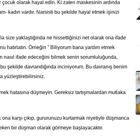
bir çocuk olarak hayal edin. Ki zaten maskesinin ardında
am- kadın vardır. Narsisti bu şekilde hayal etmek işinizi
pla size yaklaştığında ne hissettiğinizi net olarak ona ifade
u hatırlatın. Örneğin ” Biliyorum bana yardım etmek
an nasıl ifade edeceğini bilmek senin sorumluluğunda,
bu şekilde davrandığında inciniyorum. Bu davranış benim
 yüzleştirebilirsiniz.
etmek hatasına düşmeyin. Gereksiz tartışmalardan mutlaka
ak ona karşı çıkıp, gururunuzu kurtarmak niyetiyle düşmanca
ereken bir düşman olarak görmeye başlayacaktır.