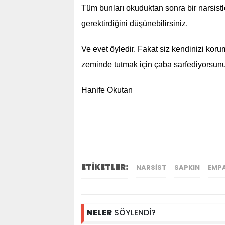
Tüm bunları okuduktan sonra bir narsist
gerektirdiğini düşünebilirsiniz.
Ve evet öyledir. Fakat siz kendinizi koru
zeminde tutmak için çaba sarfediyorsu
Hanife Okutan
ETİKETLER:
NARSIST
SAPKIN
EMP
NELER
SÖYLENDİ?