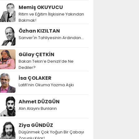
Memiş OKUYUCU
Ritim ve Eğitim İlişkisine Yakından
Bakmak!
Özhan KIZILTAN
Sanver'in Tahliyesinin Ardından…
Gülay ÇETKİN
Bakan Tekin’e Denizli’de Ne
Dediler?
İsa ÇOLAKER
Latifi’nin Okuma Yazma Aşkı
Ahmet DÜZGÜN
Alın Alayını Bunların
Ziya GÜNDÜZ
Düşünmek Çok Yoğun Bir Çabayı
Zorunlu Kılar!