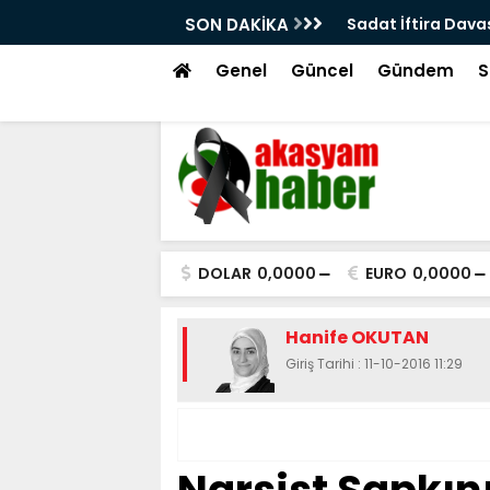
azandı
SON DAKİKA
İlk Kıblemiz Mesci
Genel
Güncel
Gündem
S
DOLAR
0,0000
EURO
0,0000
Hanife OKUTAN
Giriş Tarihi : 11-10-2016 11:29