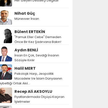
Her İzleyen Destekçi Değildir
Nihat Güç
Münevver İnsan
Bülent ERTEKİN
"Pamuk Eller Cebe" Demeden
Önce Bir Kez Şadırvana Bakın!
Aydın BENLİ
İnsan En Çok, Sevdiği İnsanın
Sözüyle Kırılır
Halil MERT
Psikolojik Harp, Jeopolitik
Mücadele Ve İslam Dünyasının
ybettiği Ortak Akıl…
Recep Ali AKSOYLU
Fiyatlandırmada Ölçüyü Kaçıran
İşletmeler