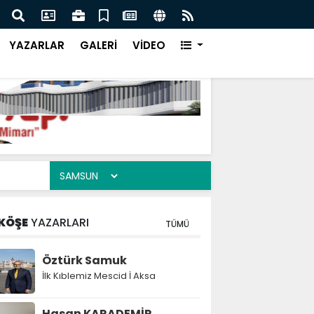
uhabbet Okulu
Noel 
YAZARLAR
GALERİ
VİDEO
KÖŞE
YAZARLARI
TÜMÜ
Öztürk Samuk
İlk Kıblemiz Mescid İ Aksa
Hasan KARADEMİR