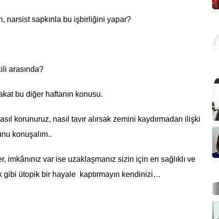
 narsist sapkınla bu işbirliğini yapar?
kili arasında?
kat bu diğer haftanın konusu.
ıl korunuruz, nasıl tavır alırsak zemini kaydırmadan ilişki
bunu konuşalım..
r, imkânınız var ise uzaklaşmanız sizin için en sağlıklı ve
k gibi ütopik bir hayale kaptırmayın kendinizi…