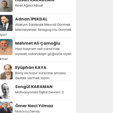
Noel Ağaci Misali
Adnan İPEKDAL
Atakum Sahilinde Mescid Görmek
İstemeyenler Sinagog mu Görmek
tiyor!
Mehmet Ali Çamoğlu
Hacı bayram veli camii’nde
siyaset, vatandaşın göğsüne uçan
ekme!
Eyüphan KAYA
Barış ve huzur sürecine amasız
destek vermek lazım
Songül KARAMAN
Motivasyonda Dijital Devrim-2
Ömer Naci Yılmaz
Motorcu Derviş