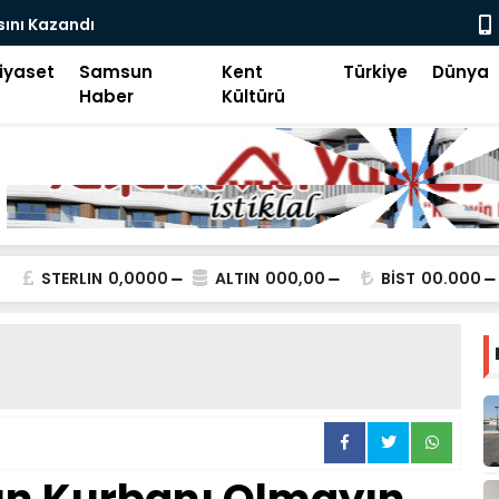
d İ Aksa
Genç İHH M
iyaset
Samsun
Kent
Türkiye
Dünya
Haber
Kültürü
STERLIN
0,0000
ALTIN
000,00
BİST
00.000