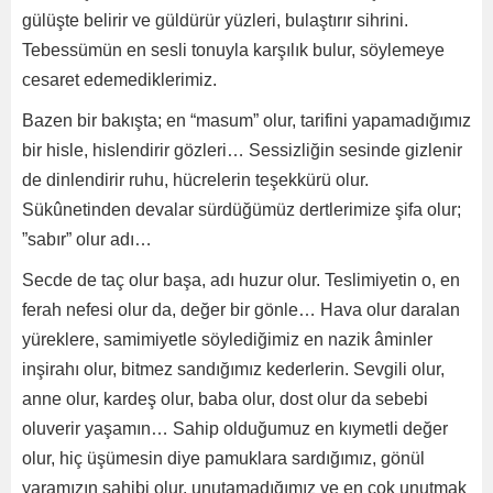
gülüşte belirir ve güldürür yüzleri, bulaştırır sihrini.
Tebessümün en sesli tonuyla karşılık bulur, söylemeye
cesaret edemediklerimiz.
Bazen bir bakışta; en “masum” olur, tarifini yapamadığımız
bir hisle, hislendirir gözleri… Sessizliğin sesinde gizlenir
de dinlendirir ruhu, hücrelerin teşekkürü olur.
Sükûnetinden devalar sürdüğümüz dertlerimize şifa olur;
”sabır” olur adı…
Secde de taç olur başa, adı huzur olur. Teslimiyetin o, en
ferah nefesi olur da, değer bir gönle… Hava olur daralan
yüreklere, samimiyetle söylediğimiz en nazik âminler
inşirahı olur, bitmez sandığımız kederlerin. Sevgili olur,
anne olur, kardeş olur, baba olur, dost olur da sebebi
oluverir yaşamın… Sahip olduğumuz en kıymetli değer
olur, hiç üşümesin diye pamuklara sardığımız, gönül
yaramızın sahibi olur, unutamadığımız ve en çok unutmak