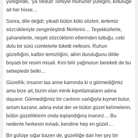
yüreğinde, ”ya Vedud” ismiyle mühürler yüreğini, kötülüğe
ait her hisse…
Sonra, dile değdi; yıkadı bütün kötü sözleri, tertemiz
sözcükleriyle zenginleştirdi fikirlerini… Teşekkürlerle,
şahanelerle, neşeli sözcüklerin ellerinden tuttuğu, cebi
dolu bir sürü cümlelerle tüketti nefesini. Ruhun
güzelliğini, kalbin temizliğini, aklın duruluğunu dilde
boyadı bir resim misali. Kim bilir yağmurun bereketi de bu
sebepledir belki…
Güzellik; insanın taa anne karnında ki o görmediğimiz
ama bize ait, bizim olan minik kıpırdamaların adına
dayanır. Görmediğimiz bir canlının varlığıyla kıymet bulur,
anlam kazanır, adına evlat der ve bütün güzel kelimelerin,
bütün güzelliklerin onda toplandığına inanırız… Bu
nedenle herkesin evladı, kendine hep en güzel…
Bir gülüşe sığar bazen de, güzelliğe dair her şey bir