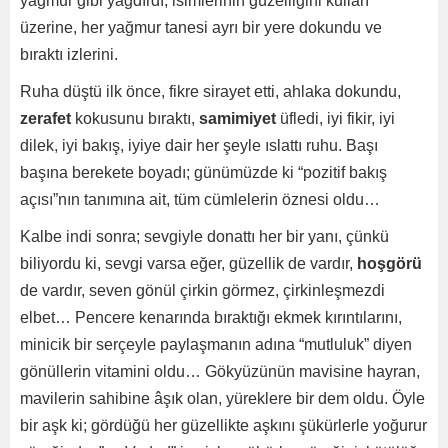
yağmur gibi yağdırdı, isimlerinin güzelliğini kulları
üzerine, her yağmur tanesi ayrı bir yere dokundu ve
bıraktı izlerini.
Ruha düştü ilk önce, fikre sirayet etti, ahlaka dokundu,
zerafet
kokusunu bıraktı,
samimiyet
üfledi, iyi fikir, iyi
dilek, iyi bakış, iyiye dair her şeyle ıslattı ruhu. Başı
başına berekete boyadı; günümüzde ki “pozitif bakış
açısı”nın tanımına ait, tüm cümlelerin öznesi oldu…
Kalbe indi sonra; sevgiyle donattı her bir yanı, çünkü
biliyordu ki, sevgi varsa eğer, güzellik de vardır,
hoşgörü
de vardır, seven gönül çirkin görmez, çirkinleşmezdi
elbet… Pencere kenarında bıraktığı ekmek kırıntılarını,
minicik bir serçeyle paylaşmanın adına “mutluluk” diyen
gönüllerin vitamini oldu… Gökyüzünün mavisine hayran,
mavilerin sahibine âşık olan, yüreklere bir dem oldu. Öyle
bir aşk ki; gördüğü her güzellikte aşkını şükürlerle yoğurur