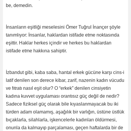
be, demedin.
İnsanların eşitliği meselesini Ömer Tuğrul İnançer şöyle
tanımlıyor: İnsanlar, haklardan istifade etme noktasında
eşittir. Haklar herkes içindir ve herkes bu haklardan
istifade etme hakkına sahiptir.
İzbandut gibi, kaba saba, hantal erkek gücüne karşı cins-i
latif denilen son derece kibar, zarif, nazenin kadın vücudu
ve fıtratı nasıl eşit olur? O “erkek” denilen cinsiyetin
kadına kuvvet uygulaması orantısız güç değil de nedir?
Sadece fiziksel güç olarak bile kıyaslanmayacak bu iki
türden adam olamamış, aşağılık bir varlığın, üstüne üstlük
bıçaklarla, silahlarla, işkencelerle kadınları öldürmesi,
onunla da kalmayıp parçalaması, geçen haftalarda bir de