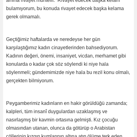
amma rivayet muhtelif.” Rivayet edecek başka kelam
bulamıyorum, bu konuda rivayet edecek başka kelama
gerek olmamalı.
Geçtiğimiz haftalarda ve neredeyse her gün
karşılaştığımız kadın cinayetlerinden bahsediyorum.
Kadının değeri, önemi, insaniyet, vicdan, merhamet gibi
konularda o kadar çok söz söylendi ki niye hala
söylenmeli; gündemimizde niye hala bu rezil konu olmalı,
gerçekten bilmiyorum.
Peygamberimiz kadınların en hakir görüldüğü zamanda;
kalpleri, tüm insanî duygulardan uzaklaşmış ve
nasırlaşmış bir kavmin ortasına gelmişti. Kız çocuğu
olmasından utanan, olunca da götürüp o Arabistan
çöllerinin kızgın kumlarının altına atıp ölüme terk eden