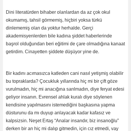
Dini literatürden bihaber olanlardan da az çok okul
okumamış, tahsil görmemiş, hiçbiri yoksa türkü
dinlememiş olan da yoktur herhalde. Gerçi
akademisyenlerden bile kadına şiddet haberlerinde
başrol olduğundan beri eğitimi de çare olmadığına kanaat
getirdim. Cinayetten şiddete düşüyor yine de.
Bir kadını acımasızca katleden cani nasıl yetişmiş olabilir
bu topraklarda? Çocukluk yıllarında hiç mi bir çift göze
vurulmadın, hiç mi anacığına sarılmadın, diye feryat edesi
geliyor insanın. Evrensel ahlak kuralı diye söylenen
kendisine yapılmasını istemediğini başkasına yapma
düsturunu da mı duyup anlayacak kadar kafasız ve
kalpsizsin. Neşet Ertaş “Analar insandır, biz insanoğlu”
derken bir an hiç mi dalıp gitmedin, için cız etmedi, vay