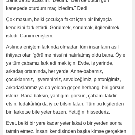
Sana da soracaktım." Dedim. "Ben de bütün gün
kanepede oturdum maç izledim." Dedi.
Çok masum, belki çocukça fakat içten bir ihtiyaçla
kendisini fark ettirdi. Görülmek, sorulmak, ilgilenilmek
istedi. Canım eniştem.
Aslında eniştem farkında olmadan tüm insanların asıl
ihtiyacı olan 'görülme hissi'ni hatırlatmış oldu bana. Öyle
ya tüm çabamız fark edilmek için. Evde, iş yerinde,
arkadaş ortamında, her yerde. Anne-babamız,
çocuklarımız, işverenimiz, sevdiceğimiz, platoniğimiz,
arkadaşlarımız ya da yoldan geçen herhangi biri görsün
isteriz. Bana baksın, yaptığımı görsün, çabamı takdir
etsin, fedakârlığı da iyice bilsin falan. Tüm bu kişilerden
biri farketse bile yeter bazen. Yettiğini hissederiz.
Evet, belki bir yere kadar yeter fakat o bir yerden sonra
tatmin etmez. İnsanı kendisinden başka kimse gerçekten