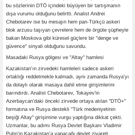
bu sözlerinin DTÖ içindeki büyüyen bir tartışmanın
dışa vurumu olduğunu belirtti. Analist Andrei
Chebotarev ise bu mesajın hem pan-Türkçü askeri
blok arzusu taşıyan çevrelere hem de örgüte şüpheyle
bakan Moskova gibi küresel güçlere bir "denge ve
güvence" sinyali olduğunu savundu.
Masadaki Rusya gölgesi ve "Altay" hamlesi
Kazakistan’ın zirvedeki hamleleri sadece askeri
ortaklığı reddetmekle kalmadı, aynı zamanda Rusya’yı
da dolaylı olarak masaya dahil etme girişimlerini
barındırdı. Analist Chebotarev, Tokayev'in
Azerbaycan’daki önceki zirvede ortaya atılan "DTÖ+"
formatına ve Rusya destekli "Türk medeniyetinin
beşiği Altay" girişimine vurgu yaptığına dikkat çekti.
Uzmanlar, bu adımı Rusya Devlet Başkanı Vladimir
Putin’in Kazakistan’a yapacağı devlet ziyareti