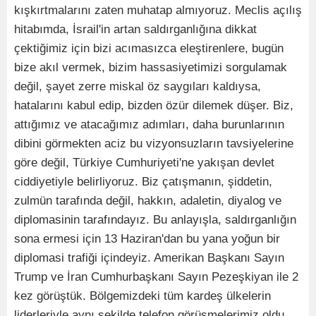
kışkırtmalarını zaten muhatap almıyoruz. Meclis açılış
hitabımda, İsrail'in artan saldırganlığına dikkat
çektiğimiz için bizi acımasızca eleştirenlere, bugün
bize akıl vermek, bizim hassasiyetimizi sorgulamak
değil, şayet zerre miskal öz saygıları kaldıysa,
hatalarını kabul edip, bizden özür dilemek düşer. Biz,
attığımız ve atacağımız adımları, daha burunlarının
dibini görmekten aciz bu vizyonsuzların tavsiyelerine
göre değil, Türkiye Cumhuriyeti'ne yakışan devlet
ciddiyetiyle belirliyoruz. Biz çatışmanın, şiddetin,
zulmün tarafında değil, hakkın, adaletin, diyalog ve
diplomasinin tarafındayız. Bu anlayışla, saldırganlığın
sona ermesi için 13 Haziran'dan bu yana yoğun bir
diplomasi trafiği içindeyiz. Amerikan Başkanı Sayın
Trump ve İran Cumhurbaşkanı Sayın Pezeşkiyan ile 2
kez görüştük. Bölgemizdeki tüm kardeş ülkelerin
liderleriyle aynı şekilde telefon görüşmelerimiz oldu.