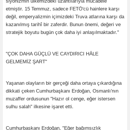
siyonizmin ülkemizdeki uzantılarıyla mücadele
etmiştir. 15 Temmuz, sadece FETÖ'cü hainlere karşı
değil, emperyalizmin içimizdeki Truva atlarına karşı da
kazanılmış tarihî bir zaferdir. Bunun önemi, değeri ve
stratejik boyutu bugün çok daha iyi anlaşılmaktadır."
"ÇOK DAHA GÜÇLÜ VE CAYDIRICI HÂLE
GELMEMİZ ŞART"
Yaşanan olayların bir gerçeği daha ortaya çıkardığına
dikkati çeken Cumhurbaşkanı Erdoğan, Osmanlı'nın
muzaffer ordusunun "Hazır ol cenge, eğer istersen
sulhu salah" ilkesine işaret etti.
Cumhurbaşkanı Erdoğan, "Eğer bağımsızlık