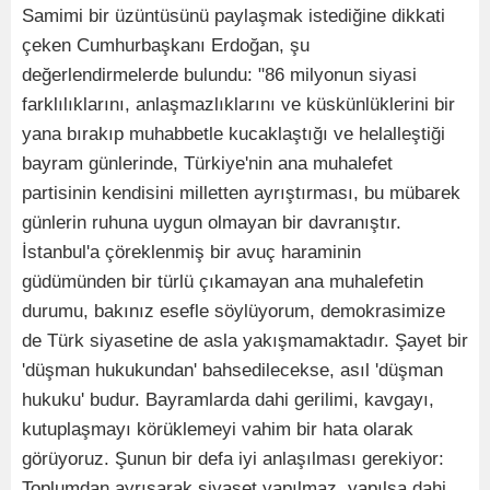
Samimi bir üzüntüsünü paylaşmak istediğine dikkati
çeken Cumhurbaşkanı Erdoğan, şu
değerlendirmelerde bulundu: "86 milyonun siyasi
farklılıklarını, anlaşmazlıklarını ve küskünlüklerini bir
yana bırakıp muhabbetle kucaklaştığı ve helalleştiği
bayram günlerinde, Türkiye'nin ana muhalefet
partisinin kendisini milletten ayrıştırması, bu mübarek
günlerin ruhuna uygun olmayan bir davranıştır.
İstanbul'a çöreklenmiş bir avuç haraminin
güdümünden bir türlü çıkamayan ana muhalefetin
durumu, bakınız esefle söylüyorum, demokrasimize
de Türk siyasetine de asla yakışmamaktadır. Şayet bir
'düşman hukukundan' bahsedilecekse, asıl 'düşman
hukuku' budur. Bayramlarda dahi gerilimi, kavgayı,
kutuplaşmayı körüklemeyi vahim bir hata olarak
görüyoruz. Şunun bir defa iyi anlaşılması gerekiyor:
Toplumdan ayrışarak siyaset yapılmaz, yapılsa dahi