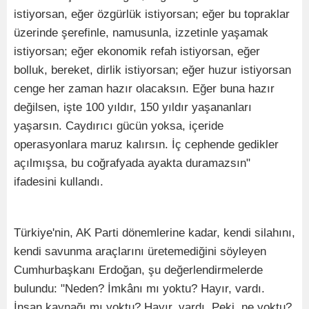
istiyorsan, eğer özgürlük istiyorsan; eğer bu topraklar
üzerinde şerefinle, namusunla, izzetinle yaşamak
istiyorsan; eğer ekonomik refah istiyorsan, eğer
bolluk, bereket, dirlik istiyorsan; eğer huzur istiyorsan
cenge her zaman hazır olacaksın. Eğer buna hazır
değilsen, işte 100 yıldır, 150 yıldır yaşananları
yaşarsın. Caydırıcı gücün yoksa, içeride
operasyonlara maruz kalırsın. İç cephende gedikler
açılmışsa, bu coğrafyada ayakta duramazsın"
ifadesini kullandı.
Türkiye'nin, AK Parti dönemlerine kadar, kendi silahını,
kendi savunma araçlarını üretemediğini söyleyen
Cumhurbaşkanı Erdoğan, şu değerlendirmelerde
bulundu: "Neden? İmkânı mı yoktu? Hayır, vardı.
İnsan kaynağı mı yoktu? Hayır, vardı. Peki, ne yoktu?