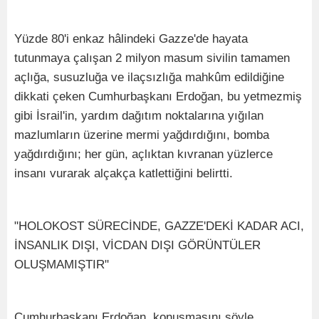
Yüzde 80'i enkaz hâlindeki Gazze'de hayata
tutunmaya çalışan 2 milyon masum sivilin tamamen
açlığa, susuzluğa ve ilaçsızlığa mahkûm edildiğine
dikkati çeken Cumhurbaşkanı Erdoğan, bu yetmezmiş
gibi İsrail'in, yardım dağıtım noktalarına yığılan
mazlumların üzerine mermi yağdırdığını, bomba
yağdırdığını; her gün, açlıktan kıvranan yüzlerce
insanı vurarak alçakça katlettiğini belirtti.
"HOLOKOST SÜRECİNDE, GAZZE'DEKİ KADAR ACI,
İNSANLIK DIŞI, VİCDAN DIŞI GÖRÜNTÜLER
OLUŞMAMIŞTIR"
Cumhurbaşkanı Erdoğan, konuşmasını şöyle