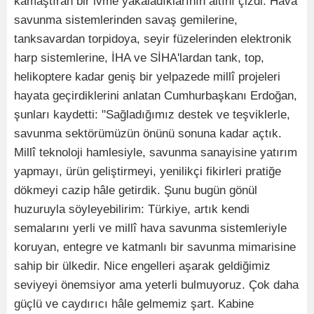
kamaştıran bir ivme yakaladıklarının altını çizdi. Hava
savunma sistemlerinden savaş gemilerine,
tanksavardan torpidoya, seyir füzelerinden elektronik
harp sistemlerine, İHA ve SİHA'lardan tank, top,
helikoptere kadar geniş bir yelpazede millî projeleri
hayata geçirdiklerini anlatan Cumhurbaşkanı Erdoğan,
şunları kaydetti: "Sağladığımız destek ve teşviklerle,
savunma sektörümüzün önünü sonuna kadar açtık.
Millî teknoloji hamlesiyle, savunma sanayisine yatırım
yapmayı, ürün geliştirmeyi, yenilikçi fikirleri pratiğe
dökmeyi cazip hâle getirdik. Şunu bugün gönül
huzuruyla söyleyebilirim: Türkiye, artık kendi
semalarını yerli ve millî hava savunma sistemleriyle
koruyan, entegre ve katmanlı bir savunma mimarisine
sahip bir ülkedir. Nice engelleri aşarak geldiğimiz
seviyeyi önemsiyor ama yeterli bulmuyoruz. Çok daha
güçlü ve caydırıcı hâle gelmemiz şart. Kabine