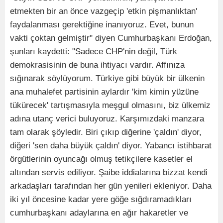
etmekten bir an önce vazgeçip 'etkin pişmanlıktan'
faydalanması gerektiğine inanıyoruz. Evet, bunun
vakti çoktan gelmiştir" diyen Cumhurbaşkanı Erdoğan,
şunları kaydetti: "Sadece CHP'nin değil, Türk
demokrasisinin de buna ihtiyacı vardır. Affınıza
sığınarak söylüyorum. Türkiye gibi büyük bir ülkenin
ana muhalefet partisinin aylardır 'kim kimin yüzüne
tükürecek' tartışmasıyla meşgul olmasını, biz ülkemiz
adına utanç verici buluyoruz. Karşımızdaki manzara
tam olarak şöyledir. Biri çıkıp diğerine 'çaldın' diyor,
diğeri 'sen daha büyük çaldın' diyor. Yabancı istihbarat
örgütlerinin oyuncağı olmuş tetikçilere kasetler el
altından servis ediliyor. Şaibe iddialarına bizzat kendi
arkadaşları tarafından her gün yenileri ekleniyor. Daha
iki yıl öncesine kadar yere göğe sığdıramadıkları
cumhurbaşkanı adaylarına en ağır hakaretler ve