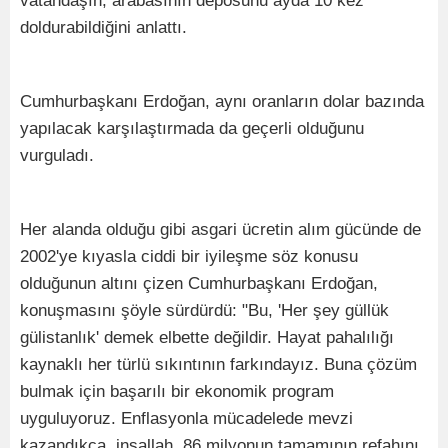
vatandaşın, arabasının deposunu ayda 10 kez
doldurabildiğini anlattı.
Cumhurbaşkanı Erdoğan, aynı oranların dolar bazında
yapılacak karşılaştırmada da geçerli olduğunu
vurguladı.
Her alanda olduğu gibi asgari ücretin alım gücünde de
2002'ye kıyasla ciddi bir iyileşme söz konusu
olduğunun altını çizen Cumhurbaşkanı Erdoğan,
konuşmasını şöyle sürdürdü: "Bu, 'Her şey güllük
gülistanlık' demek elbette değildir. Hayat pahalılığı
kaynaklı her türlü sıkıntının farkındayız. Buna çözüm
bulmak için başarılı bir ekonomik program
uyguluyoruz. Enflasyonla mücadelede mevzi
kazandıkça, inşallah, 86 milyonun tamamının refahını,