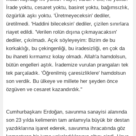
İrade yoktu, cesaret yoktu, basiret yoktu, bağımsızlık,
özgürlük aşkı yoktu. 'Üretmeyeceksin' dediler,
üretilmedi. 'Haddini bileceksin' dediler, çizilen sınırlara
riayet edildi. 'Verilen rolün dışına çıkmayacaksın'
dediler, çıkılmadı. Açık söyleyeyim: Bizim de bu
korkaklığı, bu çekingenliği, bu iradesizliği, en çok da
bu ihaneti kırmamız kolay olmadı. Allah'a hamdolsun,
bütün engelleri aştık. İrademize vurulan prangaları tek
tek parçaladık. 'Öğrenilmiş çaresizliklere' hamdolsun
son verdik. Bu ülkeye ve millete her şeyden önce
özgüven ve cesaret kazandırdık."
Cumhurbaşkanı Erdoğan, savunma sanayisi alanında
son 23 yılda kelimenin tam anlamıyla büyük bir destan
yazdıklarına işaret ederek, savunma ihracatında göz