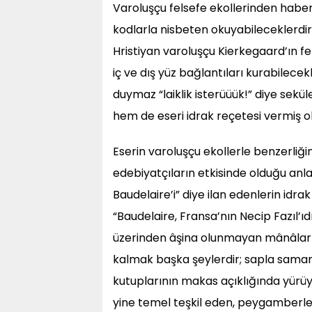
Varoluşçu felsefe ekollerinden haberda
kodlarla nisbeten okuyabileceklerdi
Hristiyan varoluşçu Kierkegaard’ın fe
iç ve dış yüz bağlantıları kurabilecek
duymaz “laiklik isterüüük!” diye sekü
hem de eseri idrak reçetesi vermiş 
Eserin varoluşçu ekollerle benzerliğin
edebiyatçıların etkisinde olduğu anla
Baudelaire’i” diye ilan edenlerin idra
“Baudelaire, Fransa’nın Necip Fazıl’ıd
üzerinden âşina olunmayan mânâların 
kalmak başka şeylerdir; sapla samanı
kutuplarının makas açıklığında yürüy
yine temel teşkil eden, peygamberleri