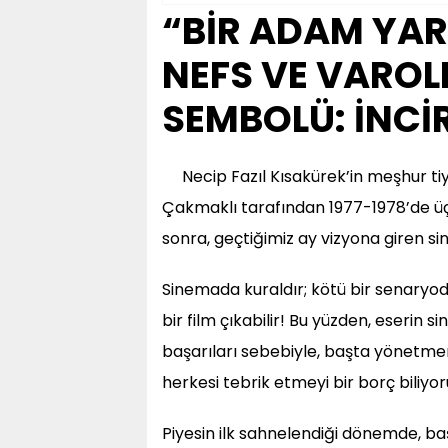
“BİR ADAM YA
NEFS VE VARO
SEMBOLÜ: İNCİ
Necip Fazıl Kısakürek’in meşhur t
Çakmaklı tarafından 1977-1978’de üç
sonra, geçtiğimiz ay vizyona giren si
Sinemada kuraldır; kötü bir senaryoda
bir film çıkabilir! Bu yüzden, eserin 
başarıları sebebiyle, başta yönetme
herkesi tebrik etmeyi bir borç biliyo
Piyesin ilk sahnelendiği dönemde, ba