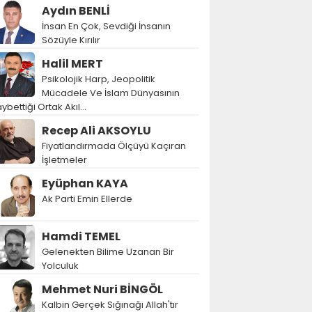
Aydın BENLİ
İnsan En Çok, Sevdiği İnsanın
Sözüyle Kırılır
Halil MERT
Psikolojik Harp, Jeopolitik
Mücadele Ve İslam Dünyasının
ybettiği Ortak Akıl…
Recep Ali AKSOYLU
Fiyatlandırmada Ölçüyü Kaçıran
İşletmeler
Eyüphan KAYA
Ak Parti Emin Ellerde
Hamdi TEMEL
Gelenekten Bilime Uzanan Bir
Yolculuk
Mehmet Nuri BİNGÖL
Kalbin Gerçek Sığınağı Allah'tır