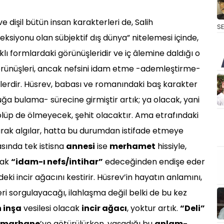
 ve dişil bütün insan karakterleri de, Salih
S
eksiyonu olan sübjektif dış dünya” nitelemesi içinde,
rklı formlardaki görünüşleridir ve iç âlemine daldığı o
görünüşleri, ancak nefsini idam etme -ademleştirme-
lerdir. Hüsrev, babası ve romanındaki baş karakter
a bulama- sürecine girmiştir artık; ya olacak, yani
lüp de ölmeyecek, şehit olacaktır. Ama etrafındaki
rak algılar, hatta bu durumdan istifade etmeye
sında tek istisna
annesi
ise
merhamet
hissiyle,
rak
“idam-ı nefs/intihar”
edeceğinden endişe eder
eki incir ağacını kestirir. Hüsrev’in hayatın anlamını,
eri sorgulayacağı, ilahlaşma değil belki de bu kez
 inşa
vesilesi olacak
incir ağacı
, yoktur artık.
“Deli”
îmarhane
’ye götürülürken, yaşadığı bu
anlam-