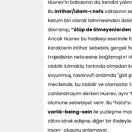
Hüsrev’in babasının da, kendini yalını
Bu
intihar/idam-ı nefs
vakasının se
ketum biri olarak bilinmesinden dolay
davranışı,
“ölüp de ölmeyenlerden
Ancak Hüsrev bu hadiseyi eserinde fiki
karakterin intihar sebebini, gerçek 
trajedisinin neticesine bağlamıştır! H
olabilir kılmakla, farkında olmadan ka
soyunmuş, tasavvufî anlamda "gizli şi
meclisinde, bu olabilir ve olamazlar 
canlandırayım derken Hüsrev, aynı “ha
ölümüne sebebiyet verir. Bu “hata”sı 
varlık-being-sein
ile yüzleşme mac
zâtını idrak edişine, diğer bir ifadeyl
insan- oluşunu anlamaya!..