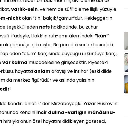
r”
ini temsil eder bir bakıma! Tîn, ulvi âleme dönük
kikat,
varlık-sein
, ve hem de süflî âleme ilişik yüzüyle
em-nicht
olan “tin-balçık/çamur”dur. Heidegger’in
inde teşekkül eden
nefs
hakikatinde, bu zuhur
vufî ifadeyle, Hakk’ın ruh-emr âlemindeki
“kûn”
arak görünüşe çıkmıştır. Bu paradoksun ortasındaki
itap eden “ölüm” karşısında duyduğu ürküntüye karşı,
e
var kalma
mücadelesine girişecektir. Piyesteki
korkusu, hayatta
anlam
arayışı ve intihar (eski dilde
tam da merkez figürüdür ve aslında yalısının
edir
!
ilde kendini anlatır” der Mirzabeyoğlu. Yazar Hüsrev’in
 sonunda kendini
incir dalına -varlığın mânâsına-
ı hırsıyla onun özel hayatını didikleyen gazeteci,