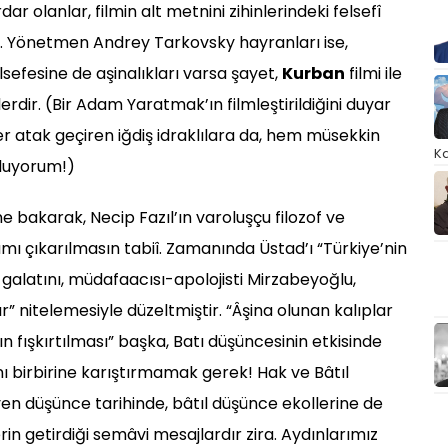
r olanlar, filmin alt metnini zihinlerindeki felsefî
r. Yönetmen Andrey Tarkovsky hayranları ise,
lsefesine de aşinalıkları varsa şayet,
Kurban
filmi ile
lerdir. (Bir Adam Yaratmak’ın filmleştirildiğini duyar
ler atak geçiren iğdiş idraklılara da, hem müsekkin
Ka
oluyorum!)
e bakarak, Necip Fazıl’ın varoluşçu filozof ve
mı çıkarılmasın tabiî. Zamanında Üstad’ı “Türkiye’nin
k galatını, müdafaacısı-apolojisti Mirzabeyoğlu,
ır” nitelemesiyle düzeltmiştir. “Âşina olunan kalıplar
fışkırtılması” başka, Batı düşüncesinin etkisinde
 birbirine karıştırmamak gerek! Hak ve Bâtıl
en düşünce tarihinde, bâtıl düşünce ekollerine de
n getirdiği semâvi mesajlardır zira. Aydınlarımız