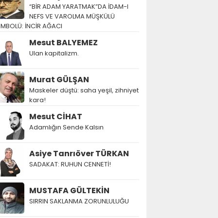
“BİR ADAM YARATMAK”DA İDAM-I
NEFS VE VAROLMA MÜŞKÜLÜ
EMBOLÜ: İNCİR AĞACI
Mesut BALYEMEZ
Ulan kapitalizm.
Murat GÜLŞAN
Maskeler düştü: saha yeşil, zihniyet
kara!
Mesut CİHAT
Adamlığın Sende Kalsın
Asiye Tanrıöver TÜRKAN
SADAKAT: RUHUN CENNETİ!
MUSTAFA GÜLTEKİN
SIRRIN SAKLANMA ZORUNLULUĞU