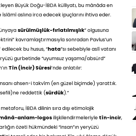
kleyen Büyük Doğu-İBDA külliyatı, bu mânâda en
 İslâmî aslına irca edecek ipuçlarını ihtiva eder.
 dünyaya
sürülmüşlük-fırlatılmışlık
” olgusuna
 doktrini” kavramlaştırmasıyla sonradan Pavlus’un
 edilecek bu husus, “
hata
”sı sebebiyle aslî vatanı
 yeryüzü gurbetinde “uyumsuz yaşama/absürd”
n’ın
Tîn (İncir) Sûresi
’nde anlatılır:
z insanı ahsen-i takvîm (en güzel biçimde) yarattık.
 sefili)ne reddettik (
sürdük
).”
metaforu, İBDA dilinin sıra dışı etimolojik
mânâ-anlam-logos
ilişkilendirmeleriyle
tîn-incir
,
rlığın özeti hükmündeki “insan”ın yeryüzü