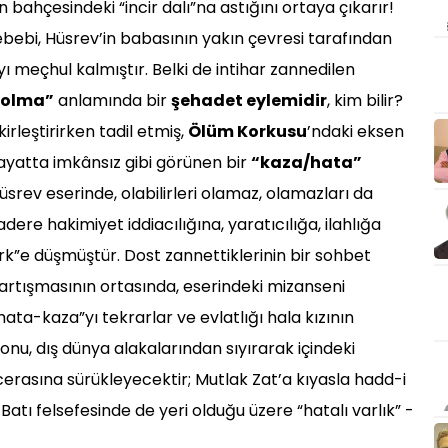
n bahçesindeki “incir dalı”na astığını ortaya çıkarır!
bebi, Hüsrev’in babasının yakın çevresi tarafından
ı meçhul kalmıştır. Belki de intihar zannedilen
 olma”
anlamında bir
şehadet eylemidir
, kim bilir?
rleştirirken tadil etmiş,
Ölüm Korkusu
’ndaki eksen
hayatta imkânsız gibi görünen bir
“kaza/hata”
üsrev eserinde, olabilirleri olamaz, olamazları da
dere hakimiyet iddiacılığına, yaratıcılığa, ilahlığa
rk”e düşmüştür. Dost zannettiklerinin bir sohbet
tartışmasının ortasında, eserindeki mizanseni
ta-kaza”yı tekrarlar ve evlatlığı hala kızının
onu, dış dünya alakalarından sıyırarak içindeki
erasına sürükleyecektir; Mutlak Zat’a kıyasla hadd-i
e Batı felsefesinde de yeri olduğu üzere “hatalı varlık” -