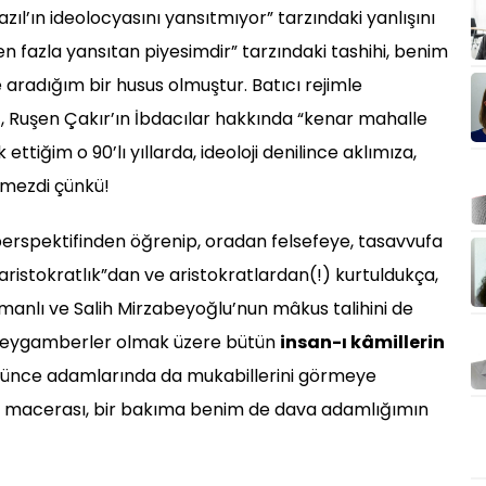
zıl’ın ideolocyasını yansıtmıyor” tarzındaki yanlışını
en fazla yansıtan piyesimdir” tarzındaki tashihi, benim
 aradığım bir husus olmuştur. Batıcı rejimle
z, Ruşen Çakır’ın İbdacılar hakkında “kenar mahalle
ettiğim o 90’lı yıllarda, ideoloji denilince aklımıza,
lmezdi çünkü!
 perspektifinden öğrenip, oradan felsefeye, tasavvufa
aristokratlık”dan ve aristokratlardan(!) kurtuldukça,
manlı ve Salih Mirzabeyoğlu’nun mâkus talihini de
a peygamberler olmak üzere bütün
insan-ı kâmillerin
düşünce adamlarında da mukabillerini görmeye
ş macerası, bir bakıma benim de dava adamlığımın