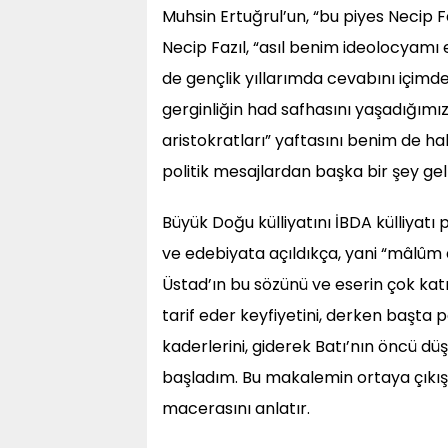
Muhsin Ertuğrul’un, “bu piyes Necip Fa
Necip Fazıl, “asıl benim ideolocyamı 
de gençlik yıllarımda cevabını içimde
gerginliğin had safhasını yaşadığımı
aristokratları” yaftasını benim de hak 
politik mesajlardan başka bir şey ge
Büyük Doğu külliyatını İBDA külliyatı
ve edebiyata açıldıkça, yani “mâlûm 
Üstad’ın bu sözünü ve eserin çok kat
tarif eder keyfiyetini, derken başt
kaderlerini, giderek Batı’nın öncü 
başladım. Bu makalemin ortaya çıkı
macerasını anlatır.