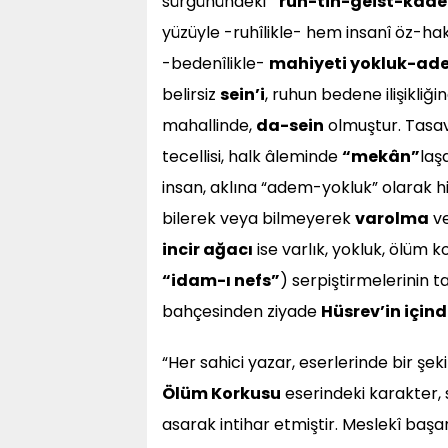
sürgünündeki
“ruh-tin-geist-kade
yüzüyle -ruhîlikle- hem insanî öz-ha
-bedenîlikle-
mahiyeti yokluk-ad
belirsiz
sein’i
, ruhun bedene ilişikliğ
mahallinde,
da-sein
olmuştur. Tasav
tecellisi, halk âleminde
“mekân”
laş
insan, aklına “adem-yokluk” olarak h
bilerek veya bilmeyerek
varolma
v
incir ağacı
ise varlık, yokluk, ölüm 
“idam-ı nefs”
) serpiştirmelerinin 
bahçesinden ziyade
Hüsrev’in içind
“Her sahici yazar, eserlerinde bir şek
Ölüm Korkusu
eserindeki karakter,
asarak intihar etmiştir. Meslekî başar