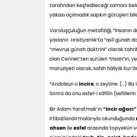
tarafından keşfedileceği zamanı be
yakası açılmadık sapkın görüşleri bile
Varoluşçuluğun metafiziği, “insanın
yaslanır. Hristiyanlık’ta “aslî günah
“mevrus günah doktrini” olarak tahrif
olan Cennet’ten sürülen “insan”ın,
maruziyeti olarak, sahih hâliyle Kur’â
“Andolsun o
incire
, o zeytine. (…) Bi
Sonra da onu esfel-i sâfilîn (sefillerin
Bir Adam Yaratmak’ın
“incir ağacı”
irtibatlandırmalarıyla okunduğunda
ahsen
ile
esfel
arasında topyekûn va