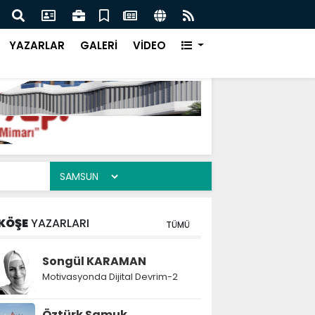
 Çay Kazanı Nedir ve Nasıl Seçilir?
Otom
Çözü
YAZARLAR
GALERİ
VİDEO
KÖŞE
YAZARLARI
TÜMÜ
Songül KARAMAN
Motivasyonda Dijital Devrim-2
Öztürk Samuk