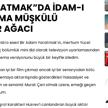
RATMAK”DA İDAM-I
LMA MÜŞKÜLÜ
R AĞACI
iyatro eseri Bir Adam Yaratmak’ın, merhum Yücel
 bölümlük mini dizi olarak televizyon uyarlamasından
nema versiyonunu büyük bir keyifle izledim.
n iyi bir film çıkmaz ancak iyi bir senaryodan kötü
sinemaya aktarılışında gösterdikleri hassasiyet ve
n ve senarist Murat Çeri olmak üzere, emeği geçen
rum.
şrol karakteri Hüsrev’i canlandıran büyük aktör