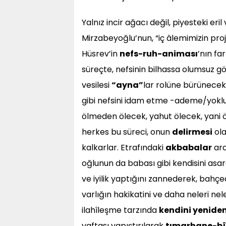
Yalnız incir ağacı değil, piyesteki eril
Mirzabeyoğlu’nun, “iç âlemimizin proj
Hüsrev’in
nefs-ruh-animası
’nın fa
süreçte, nefsinin bilhassa olumsuz 
vesilesi
“ayna”
lar rolüne bürünecek
gibi nefsini idam etme -ademe/yokluğ
ölmeden ölecek, yahut ölecek, yani ö
herkes bu süreci, onun
delirmesi
ola
kalkarlar. Etrafındaki
akbabalar
ara
oğlunun da babası gibi kendisini asa
ve iyilik yaptığını zannederek, bahçed
varlığın hakikatini ve daha neleri nel
ilahîleşme tarzında
kendini yeniden
yaftası yapıştırılarak
tımarhane-b