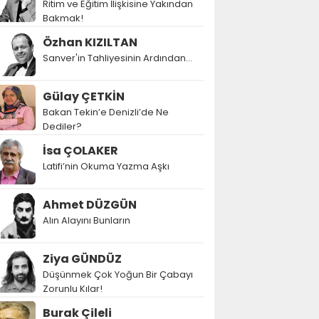
Ritim ve Eğitim İlişkisine Yakından
Bakmak!
Özhan KIZILTAN
Sanver'in Tahliyesinin Ardından…
Gülay ÇETKİN
Bakan Tekin’e Denizli’de Ne
Dediler?
İsa ÇOLAKER
Latifi’nin Okuma Yazma Aşkı
Ahmet DÜZGÜN
Alın Alayını Bunların
Ziya GÜNDÜZ
Düşünmek Çok Yoğun Bir Çabayı
Zorunlu Kılar!
Burak Çileli