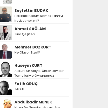
Seyfettin BUDAK
Hakikati Buldum Demek Tanrı’yı
Kaybetmek mi?
Ahmet SAĞLAM
Zina Çeşitleri
Mehmet BOZKURT
Ne Oluyor Bize!?
Hüseyin KURT
Atatürk’ün Adıyla, Üniter Devletin
Temelleriyle Oynanamaz
Fatih ORUÇ
TAGUT
Abdulkadir MENEK
Huzur Ve Sevginin Adresi: Aile