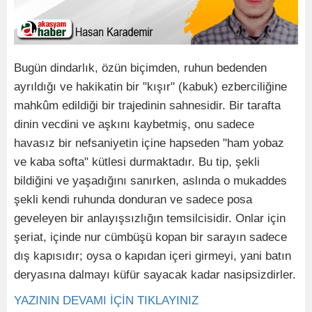
Bugün dindarlık, özün biçimden, ruhun bedenden
ayrıldığı ve hakikatin bir "kışır" (kabuk) ezberciliğine
mahkûm edildiği bir trajedinin sahnesidir. Bir tarafta
dinin vecdini ve aşkını kaybetmiş, onu sadece
havasız bir nefsaniyetin içine hapseden "ham yobaz
ve kaba softa" kütlesi durmaktadır. Bu tip, şekli
bildiğini ve yaşadığını sanırken, aslında o mukaddes
şekli kendi ruhunda donduran ve sadece posa
geveleyen bir anlayışsızlığın temsilcisidir. Onlar için
şeriat, içinde nur cümbüşü kopan bir sarayın sadece
dış kapısıdır; oysa o kapıdan içeri girmeyi, yani batın
deryasına dalmayı küfür sayacak kadar nasipsizdirler.
YAZININ DEVAMI İÇİN TIKLAYINIZ