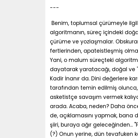
---
Benim, toplumsal çürümeyle ilgili
algoritmanın, süreç içindeki doğ
çürüme ve yozlaşmalar. Obskuran
fertlerinden, apateistleşmiş olma
Yani, o malum süreçteki algoritma
dayatarak yaratacağı, doğal ve '
Kadir İnanır da. Dini değerlere ka
tarafından temin edilmiş olunca, 
asketistçe savaşım vermek kalıyor
arada. Acaba, neden? Daha önce d
de, açıklamasını yapmak, bana d
şiiri, buraya ağır geleceğinden...
(?) Onun yerine, dün tevafuken ka