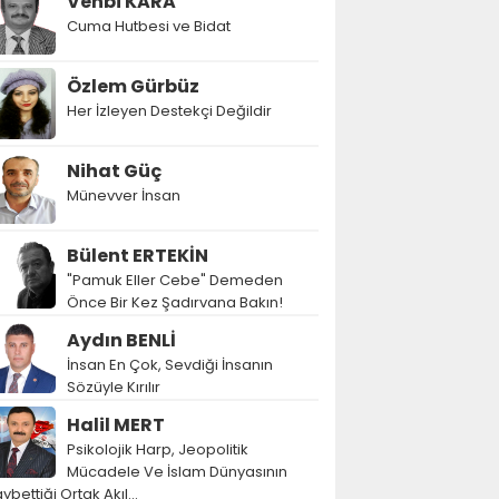
Vehbi KARA
Cuma Hutbesi ve Bidat
Özlem Gürbüz
Her İzleyen Destekçi Değildir
Nihat Güç
Münevver İnsan
Bülent ERTEKİN
"Pamuk Eller Cebe" Demeden
Önce Bir Kez Şadırvana Bakın!
Aydın BENLİ
İnsan En Çok, Sevdiği İnsanın
Sözüyle Kırılır
Halil MERT
Psikolojik Harp, Jeopolitik
Mücadele Ve İslam Dünyasının
ybettiği Ortak Akıl…