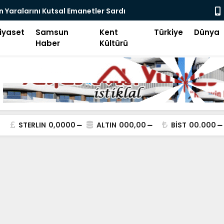
ital Devrim-2
Samsun Keşi
iyaset
Samsun
Kent
Türkiye
Dünya
Haber
Kültürü
STERLIN
0,0000
ALTIN
000,00
BİST
00.000