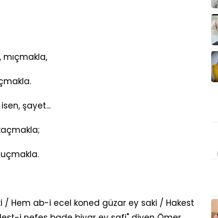
, mıçmakla,
açmakla.
sen, şayet...
 kaçmakla;
 uçmakla.
ki / Hem ab-i ecel koned güzar ey saki / Hakest
dest-i nefes bade biyar ey safi" diyen Ömer