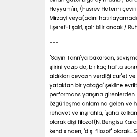
Hayyam'ın, (Hüsrev Hatemi çeviris
Mirzayi veya(adını hatırlayamadı
i şeref-i şairi, şair bilir ancak / Ru
---
"Sayın Tanrı'ya bakarsan, sevişmek
şiirini yazıp da, bir kaç hafta s
aldıkları cevazın verdiği cür'et ve 
yataktan bir yatağa' şekline evril
performans yarışına girenlerden b
özgürleşme anlamına gelen ve hür i
rehavet ve inşirahla, 'şaha kalkan 
olarak dişi filozof(N. Bengisu Kar
kendisinden, 'dişi filozof' olarak...