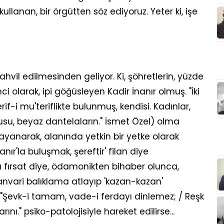
ullanan, bir örgütten söz ediyoruz. Yeter ki, işe
ahvil edilmesinden geliyor. Ki, şöhretlerin, yüzde
i olarak, ipi göğüsleyen Kadir İnanır olmuş. "İki
rif-i mu'teriflikte bulunmuş, kendisi. Kadınlar,
kusu, beyaz dantelaların." İsmet Özel) olma
dayanarak, alanında yetkin bir yetke olarak
nır'la buluşmak, şereftir' filan diye
 fırsat diye, ödamonikten bihaber olunca,
anvari balıklama atlayıp 'kazan-kazan'
. "Şevk-i tamam, vade-i ferdayı dinlemez; / Reşk
ı." psiko-patolojisiyle hareket edilirse...