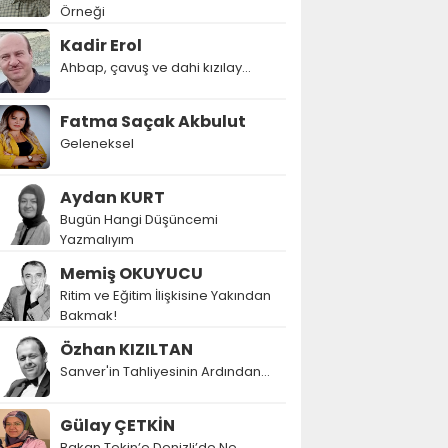
Örneği
Kadir Erol
Ahbap, çavuş ve dahi kızılay...
Fatma Saçak Akbulut
Geleneksel
Aydan KURT
Bugün Hangi Düşüncemi
Yazmalıyım
Memiş OKUYUCU
Ritim ve Eğitim İlişkisine Yakından
Bakmak!
Özhan KIZILTAN
Sanver'in Tahliyesinin Ardından…
Gülay ÇETKİN
Bakan Tekin’e Denizli’de Ne