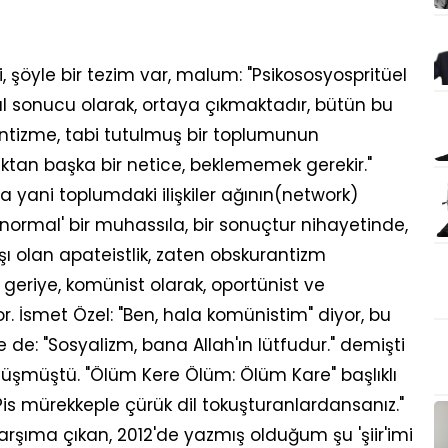
, şöyle bir tezim var, malum: "Psikososyospritüel
al sonucu olarak, ortaya çıkmaktadır, bütün bu
tizme, tabi tutulmuş bir toplumunun
ktan başka bir netice, beklememek gerekir."
 yani toplumdaki ilişkiler ağının(network)
normal' bir muhassıla, bir sonuçtur nihayetinde,
rşı olan apateistlik, zaten obskurantizm
geriye, komünist olarak, oportünist ve
. İsmet Özel: "Ben, hala komünistim" diyor, bu
e: "Sosyalizm, bana Allah'ın lütfudur." demişti
üşmüştü. "Ölüm Kere Ölüm: Ölüm Kare" başlıklı
 "Pis mürekkeple çürük dil tokuşturanlardansanız."
rşıma çıkan, 2012'de yazmış olduğum şu 'şiir'imi