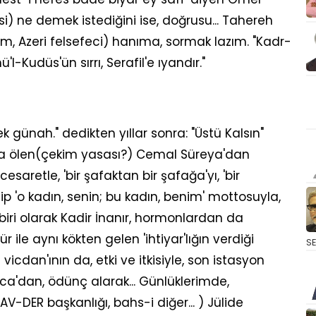
i) ne demek istediğini ise, doğrusu... Tahereh
m, Azeri felsefeci) hanıma, sormak lazım. "Kadr-
hü'l-Kudüs'ün sırrı, Serafil'e ıyandır."
 günah." dedikten yıllar sonra: "Üstü Kalsın"
onra ölen(çekim yasası?) Cemal Süreya'dan
cesaretle, 'bir şafaktan bir şafağa'yı, 'bir
tip 'o kadın, senin; bu kadın, benim' mottosuyla,
iri olarak Kadir İnanır, hormonlardan da
le aynı kökten gelen 'ihtiyar'lığın verdiği
S
vicdan'ının da, etki ve itkisiyle, son istasyon
aca'dan, ödünç alarak... Günlüklerimde,
 SAV-DER başkanlığı, bahs-i diğer... ) Jülide