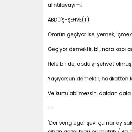
alıntılayayım:
ABDÜ'Ş-ŞEHVE(T)
Ömrün geçiyor ise, yemek, içmek
Geçiyor demektir, bil, nara kapı 
Hele bir de, abdü'ş-şehvet olmuş i
Yaşıyorsun demektir, hakikatten
Ve kurtulabilmezsin, daldan dala
--
"Der seng eger şevi çu nar ey sa
cihan gazel bigu ey mutrib / Ba 