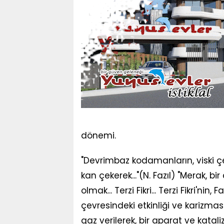
dönemi.
"Devrimbaz kodamanların, viski ç
kan çekerek..."(N. Fazıl) "Merak, bi
olmak... Terzi Fikri... Terzi Fikri'ni
çevresindeki etkinliği ve karizma
gaz verilerek, bir aparat ve katal