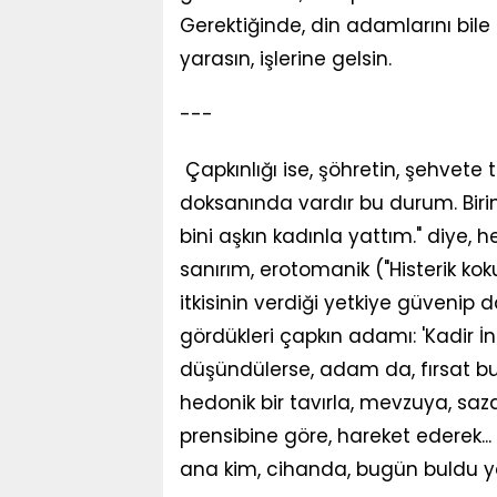
Gerektiğinde, din adamlarını bile k
yarasın, işlerine gelsin.
---
Çapkınlığı ise, şöhretin, şehvete t
doksanında vardır bu durum. Birinc
bini aşkın kadınla yattım." diye, he
sanırım, erotomanik ("Histerik ko
itkisinin verdiği yetkiye güvenip 
gördükleri çapkın adamı: 'Kadir İna
düşündülerse, adam da, fırsat bu
hedonik bir tavırla, mevzuya, saz
prensibine göre, hareket ederek..
ana kim, cihanda, bugün buldu yarın