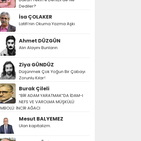
Dediler?
İsa ÇOLAKER
Latifi’nin Okuma Yazma Aşkı
Ahmet DÜZGÜN
Alın Alayını Bunların
Ziya GÜNDÜZ
Düşünmek Çok Yoğun Bir Çabayı
Zorunlu Kılar!
Burak Çileli
“BİR ADAM YARATMAK”DA İDAM-I
NEFS VE VAROLMA MÜŞKÜLÜ
EMBOLÜ: İNCİR AĞACI
Mesut BALYEMEZ
Ulan kapitalizm.