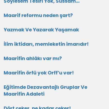
Söylesem Tesiri Yok, Sussam…
Maarif reformu neden şart?
Yazmak Ve Yazarak Yaşamak
İlim iktidarı, memleketin imarıdır!
Maarifin ahlâkı var mı?
Maarifin örfü yok Orff’u var!
Eğitimde Dezavantajlı Gruplar Ve
Maarifin Adaleti
Dört çeker, ne kadar çeker!