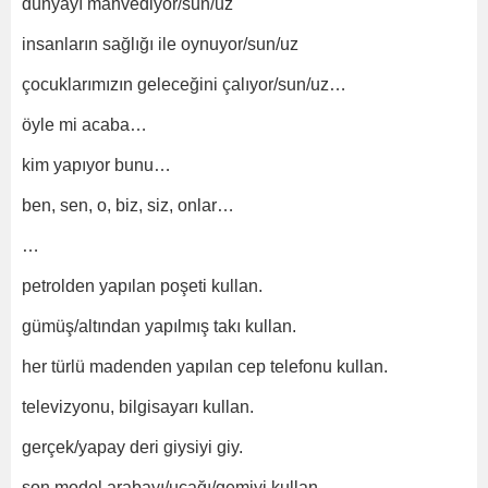
dünyayı mahvediyor/sun/uz
insanların sağlığı ile oynuyor/sun/uz
çocuklarımızın geleceğini çalıyor/sun/uz…
öyle mi acaba…
kim yapıyor bunu…
ben, sen, o, biz, siz, onlar…
…
petrolden yapılan poşeti kullan.
gümüş/altından yapılmış takı kullan.
her türlü madenden yapılan cep telefonu kullan.
televizyonu, bilgisayarı kullan.
gerçek/yapay deri giysiyi giy.
son model arabayı/uçağı/gemiyi kullan.