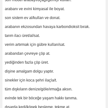
arabanı ve evini kimyasal ile boyat.
son sistem ev al/kullan ve donat.
arabanın ekzosundan havaya karbondioksit bırak.
tarım ilacı üret/al/sat.
verim artırmak için gübre kullan/sat.
arabandan çevreye çöp at.
yediğinden fazla çöp üret.
dişine amalgam dolgu yaptır.
sinekler için koca şehri ilaçla/t.
tüm dışkıların denize/göle/ırmağa aksın.
evinde tek bir böceğe yaşam hakkı tanıma.
dışarda kedi/köpek besleme, tekme at.