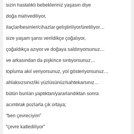
sizin hastalıklı bebekleriniz yaşasın diye
doğa mahvediliyor,
ilaçlar/besinler/cihazlar geliştiriliyor/üretiliyor…
size yaşam şansı verildikçe çoğalıyor,
çoğaldıkça azıyor ve doğaya saldırıyorsunuz…
ve arkasından da pişkince sırıtıyorsunuz…
topluma akıl veriyorsunuz, yol gösteriyorsunuz…
ahlaksızsınız/iki yüzlüsünüz/sahtekarsınız…
bütün bunları yaptıktan/yararlandıktan sonra
acımtırak pozlarla çık ortaya;
“ben çevreciyim”
“çevre katlediliyor”