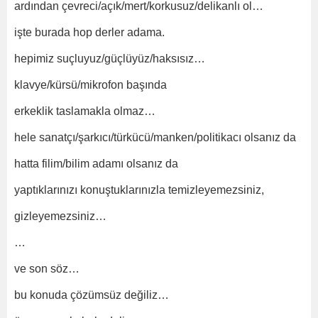
ardından çevreci/açık/mert/korkusuz/delikanlı ol…
işte burada hop derler adama.
hepimiz suçluyuz/güçlüyüz/haksısız…
klavye/kürsü/mikrofon başında
erkeklik taslamakla olmaz…
hele sanatçı/şarkıcı/türkücü/manken/politikacı olsanız da
hatta filim/bilim adamı olsanız da
yaptıklarınızı konuştuklarınızla temizleyemezsiniz,
gizleyemezsiniz…
…
ve son söz…
bu konuda çözümsüz değiliz…