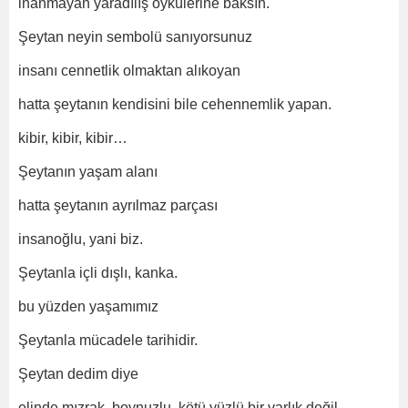
inanmayan yaradılış öykülerine baksın.
Şeytan neyin sembolü sanıyorsunuz
insanı cennetlik olmaktan alıkoyan
hatta şeytanın kendisini bile cehennemlik yapan.
kibir, kibir, kibir…
Şeytanın yaşam alanı
hatta şeytanın ayrılmaz parçası
insanoğlu, yani biz.
Şeytanla içli dışlı, kanka.
bu yüzden yaşamımız
Şeytanla mücadele tarihidir.
Şeytan dedim diye
elinde mızrak, boynuzlu, kötü yüzlü bir varlık değil.