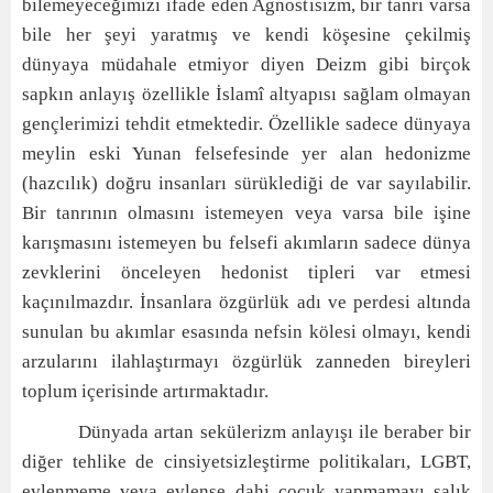
bilemeyeceğimizi ifade eden Agnostisizm, bir tanrı varsa
bile her şeyi yaratmış ve kendi köşesine çekilmiş
dünyaya müdahale etmiyor diyen Deizm gibi birçok
sapkın anlayış özellikle İslamî altyapısı sağlam olmayan
gençlerimizi tehdit etmektedir. Özellikle sadece dünyaya
meylin eski Yunan felsefesinde yer alan hedonizme
(hazcılık) doğru insanları sürüklediği de var sayılabilir.
Bir tanrının olmasını istemeyen veya varsa bile işine
karışmasını istemeyen bu felsefi akımların sadece dünya
zevklerini önceleyen hedonist tipleri var etmesi
kaçınılmazdır. İnsanlara özgürlük adı ve perdesi altında
sunulan bu akımlar esasında nefsin kölesi olmayı, kendi
arzularını ilahlaştırmayı özgürlük zanneden bireyleri
toplum içerisinde artırmaktadır.
Dünyada artan sekülerizm anlayışı ile beraber bir
diğer tehlike de cinsiyetsizleştirme politikaları, LGBT,
evlenmeme veya evlense dahi çocuk yapmamayı salık