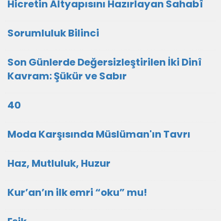
Hicretin Altyapısını Hazırlayan Sahabî
Sorumluluk Bilinci
Son Günlerde Değersizleştirilen İki Dinî
Kavram: Şükür ve Sabır
40
Moda Karşısında Müslüman'ın Tavrı
Haz, Mutluluk, Huzur
Kur’an’ın ilk emri “oku” mu!