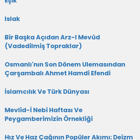
Eşik
Islak
Bir Başka Açıdan Arz-I Mevûd
(Vadedilmiş Topraklar)
Osmanlı'nın Son Dönem Ulemasından
Çarşambalı Ahmet Hamdi Efendi
İslamcılık Ve Türk Dünyası
Mevlid-İ Nebi Haftası Ve
Peygamberimizin Örnekliği
Hız Ve Haz Çağının Popüler Akımı: Deizm