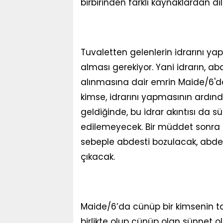
birbirinden farklı kaynaklardan dil
Tuvaletten gelenlerin idrarını y
alması gerekiyor. Yani idrarın, ab
alınmasına dair emrin Maide/6'da
kimse, idrarını yapmasının ardın
geldiğinde, bu idrar akıntısı da 
edilemeyecek. Bir müddet sonra s
sebeple abdesti bozulacak, abde
çıkacak.
Maide/6’da cünüp bir kimsenin tah
birlikte olup cünüp olan sünnet o