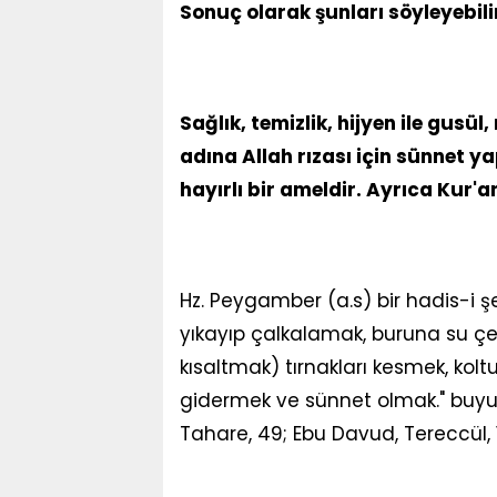
Sonuç olarak şunları söyleyebilir
Sağlık, temizlik, hijyen ile gus
adına Allah rızası için sünnet ya
hayırlı bir ameldir. Ayrıca Kur'a
Hz. Peygamber (a.s) bir hadis-i şer
yıkayıp çalkalamak, buruna su çe
kısaltmak) tırnakları kesmek, koltuk 
gidermek ve sünnet olmak." buyurm
Tahare, 49; Ebu Davud, Tereccül, 16