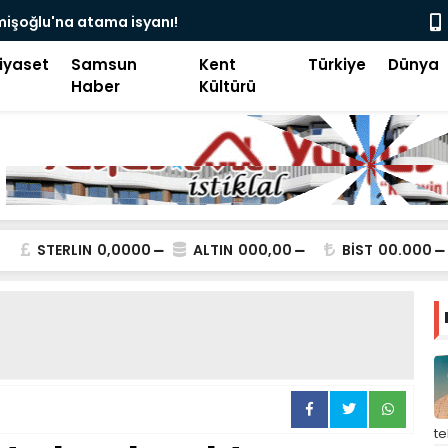
camii’nde siyaset, vatandaşın göğsüne uçan
Pakistan B
iyaset
Samsun
Kent
Türkiye
Dünya
Haber
Kültürü
STERLIN
0,0000
ALTIN
000,00
BİST
00.000
t