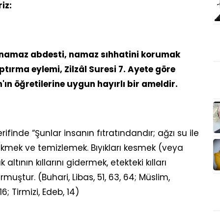
iz:
ül, namaz abdesti, namaz sıhhatini korumak
ptırma eylemi, Zilzâl Suresi 7. Ayete göre
n'ın öğretilerine uygun hayırlı bir ameldir.
ifinde “Şunlar insanın fıtratındandır; ağzı su ile
kmek ve temizlemek. Bıyıkları kesmek (veya
altının kıllarını gidermek, etekteki kılları
uştur. (Buhari, Libas, 51, 63, 64; Müslim,
; Tirmizi, Edeb, 14)