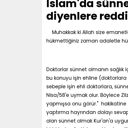
İslam'da sünne
diyenlere redd
Muhakkak ki Allah size emanetl
hükmettiğiniz zaman adaletle h
Doktorlar sünnet olmanın sağlık 
bu konuyu işin ehline (doktorlar
sebeple işin ehli doktorlara, sün
Nisa/58'e uymak olur. Böylece Zilza
yapmışsa onu görür." hakikatine g
yaptırma hayrından dolayı sevap 
olan sünnet olmak Kur'an'a uygun 