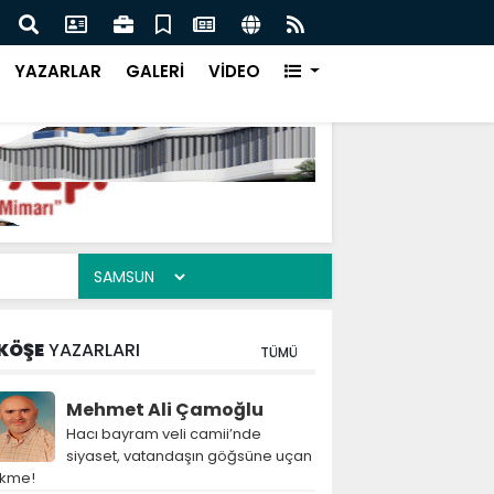
aşbakanı İmran Han'a Ne Oldu!
Cani
YAZARLAR
GALERİ
VİDEO
KÖŞE
YAZARLARI
TÜMÜ
Mehmet Ali Çamoğlu
Hacı bayram veli camii’nde
siyaset, vatandaşın göğsüne uçan
ekme!