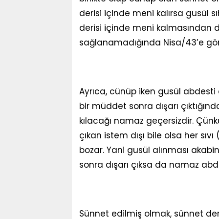
derisi içinde meni kalırsa gusül sı
derisi içinde meni kalmasından do
sağlanamadığında Nisa/43’e göre 
Ayrıca, cünüp iken gusül abdesti a
bir müddet sonra dışarı çıktığı
kılacağı namaz geçersizdir. Çünk
çıkan istem dışı bile olsa her sıv
bozar. Yani gusül alınması akabi
sonra dışarı çıksa da namaz abde
Sünnet edilmiş olmak, sünnet der