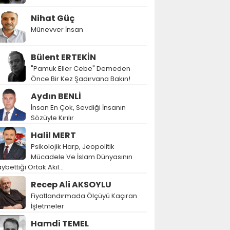
Nihat Güç
Münevver İnsan
Bülent ERTEKİN
"Pamuk Eller Cebe" Demeden
Önce Bir Kez Şadırvana Bakın!
Aydın BENLİ
İnsan En Çok, Sevdiği İnsanın
Sözüyle Kırılır
Halil MERT
Psikolojik Harp, Jeopolitik
Mücadele Ve İslam Dünyasının
ybettiği Ortak Akıl…
Recep Ali AKSOYLU
Fiyatlandırmada Ölçüyü Kaçıran
İşletmeler
Hamdi TEMEL