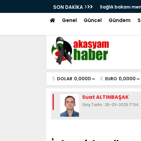
'na atama isyanı!
SON DAKİKA
Hacı bayram veli 
tekme!
Genel
Güncel
Gündem
S
DOLAR
0,0000
EURO
0,0000
Suat ALTINBAŞAK
Giriş Tarihi : 25-03-2025 17:54