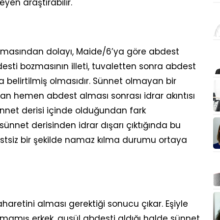
eyen araştırabilir.
apmasından dolayı, Maide/6’ya göre abdest
desti bozmasının illeti, tuvaletten sonra abdest
 belirtilmiş olmasıdır. Sünnet olmayan bir
dan hemen abdest alması sonrası idrar akıntısı
sünnet derisi içinde olduğundan fark
ünnet derisinden idrar dışarı çıktığında bu
stsiz bir şekilde namaz kılma durumu ortaya
aretini alması gerektiği sonucu çıkar. Eşiyle
lmamış erkek, gusül abdesti aldığı halde sünnet