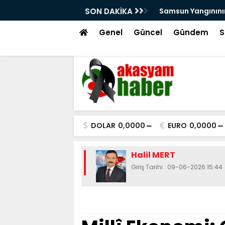
!
SON DAKİKA
Samsun Yangınının
Genel
Güncel
Gündem
S
DOLAR
0,0000
EURO
0,0000
Halil MERT
Giriş Tarihi : 09-06-2026 15:44