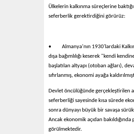
Ülkelerin kalkınma süreçlerine baktı
seferberlik gerektirdiğini görürüz:
• Almanya’nın 1930'lardaki Kalkınm
dışa bağımlılığı keserek "kendi kendi
başlatılan altyapı (otoban ağları), devas
sıfırlanmış, ekonomi ayağa kaldırılmışt
Devlet öncülüğünde gerçekleştirilen al
seferberliği sayesinde kısa sürede e
sonra dünyayı büyük bir savaşa sürükle
Ancak ekonomik açıdan bakıldığında 
görülmektedir.