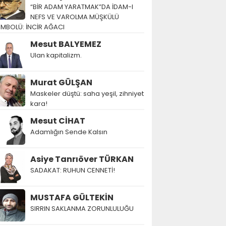
“BİR ADAM YARATMAK”DA İDAM-I
NEFS VE VAROLMA MÜŞKÜLÜ
EMBOLÜ: İNCİR AĞACI
Mesut BALYEMEZ
Ulan kapitalizm.
Murat GÜLŞAN
Maskeler düştü: saha yeşil, zihniyet
kara!
Mesut CİHAT
Adamlığın Sende Kalsın
Asiye Tanrıöver TÜRKAN
SADAKAT: RUHUN CENNETİ!
MUSTAFA GÜLTEKİN
SIRRIN SAKLANMA ZORUNLULUĞU