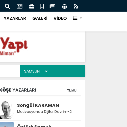
da Dijital Devrim-2
Sams
YAZARLAR
GALERİ
VİDEO
KÖŞE
YAZARLARI
TÜMÜ
Songül KARAMAN
Motivasyonda Dijital Devrim-2
Öztürk Samuk