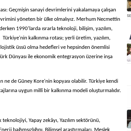
ı: Geçmişin sanayi devrimlerini yakalamaya çalışan
S
 devrimini yöneten bir ülke olmalıyız. Merhum Necmettin
rken 1990’larda ısrarla teknoloji, bilişim, yazılım,
Türkiye'nin kalkınma rotası; yerli üretim, yazılım,
lojistik üssü olma hedefleri ve hepsinden önemlisi
 Türk Dünyası ile ekonomik entegrasyon üzerine inşa
 ne de Güney Kore'nin kopyası olabilir. Türkiye kendi
tajlarına uygun millî bir kalkınma modeli oluşturmalıdır.
k teknolojiyi, Yapay zekâyı, Yazılım sektörünü,
nerji bağımsızlığını, Bilimsel araştırmaları, Meslek