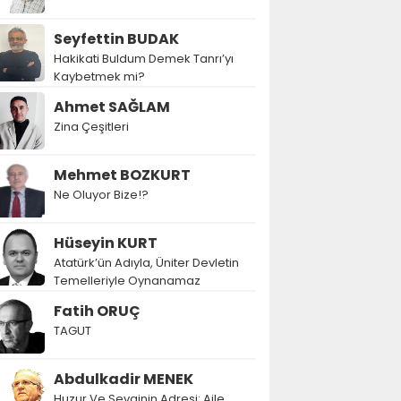
Seyfettin BUDAK
Hakikati Buldum Demek Tanrı’yı
Kaybetmek mi?
Ahmet SAĞLAM
Zina Çeşitleri
Mehmet BOZKURT
Ne Oluyor Bize!?
Hüseyin KURT
Atatürk’ün Adıyla, Üniter Devletin
Temelleriyle Oynanamaz
Fatih ORUÇ
TAGUT
Abdulkadir MENEK
Huzur Ve Sevginin Adresi: Aile