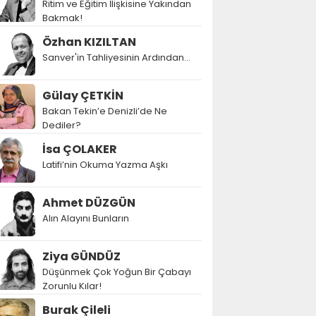
Ritim ve Eğitim İlişkisine Yakından
Bakmak!
Özhan KIZILTAN
Sanver'in Tahliyesinin Ardından…
Gülay ÇETKİN
Bakan Tekin’e Denizli’de Ne
Dediler?
İsa ÇOLAKER
Latifi’nin Okuma Yazma Aşkı
Ahmet DÜZGÜN
Alın Alayını Bunların
Ziya GÜNDÜZ
Düşünmek Çok Yoğun Bir Çabayı
Zorunlu Kılar!
Burak Çileli