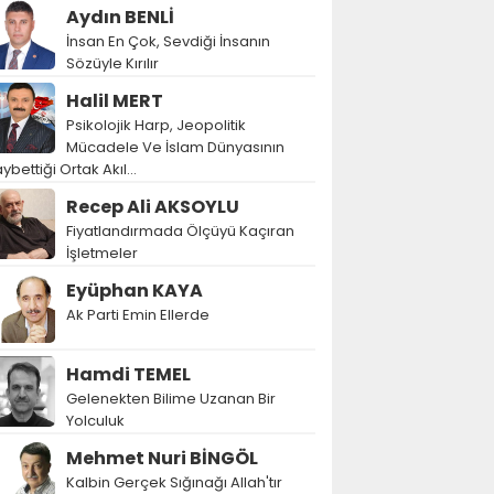
Aydın BENLİ
İnsan En Çok, Sevdiği İnsanın
Sözüyle Kırılır
Halil MERT
Psikolojik Harp, Jeopolitik
Mücadele Ve İslam Dünyasının
ybettiği Ortak Akıl…
Recep Ali AKSOYLU
Fiyatlandırmada Ölçüyü Kaçıran
İşletmeler
Eyüphan KAYA
Ak Parti Emin Ellerde
Hamdi TEMEL
Gelenekten Bilime Uzanan Bir
Yolculuk
Mehmet Nuri BİNGÖL
Kalbin Gerçek Sığınağı Allah'tır