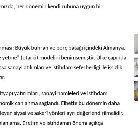
ğımızda, her dönemin kendi ruhuna uygun bir
ası: Büyük buhran ve borç batağı içindeki Almanya,
ne yetme" (otarki) modelini benimsemiştir. Ülke çapında
a sanayi atılımları ve istihdam seferberliği ile işsizlik
ır.
tyapı yatırımları, sanayi hamleleri ve istihdam
konomik canlanma sağlandı. Elbette bu dönemin daha
yen siyasi ve askerî yönleri ayrı değerlendirilmelidir.
planlama, üretim ve istihdamın önemi açıkça