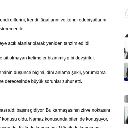
ndi dillerini, kendi lügatlarını ve kendi edebiyatlarını
steremediler.
ye açık alanlar olarak yeniden tanzim edildi.
ze ait olmayan kelimeler bizimmiş gibi devşirildi.
eminin düşünce biçimi, dini anlama şekli, yorumlama
irme derecesinde büyük sorunlar zuhur etti.
ı aldı başını gidiyor. Bu karmaşasının zirve noktasını
z” konusu oldu. Namaz konusunda bilen de konuşuyor,
meyen de. Kafir de konuşuyor, Müşrik de konuşuyor,