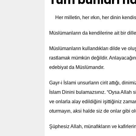
Tüm bunları n
Her milletin, her ırkın, her dinin kendis
Müslümanların da kendilerine ait bir dille
Müslümanların kullandıkları dilde ve olu
rastlamak mümkün değildir. Anlayacağını
edebiyat da Müslümandır.
Gayr-i İslami unsurların cirit attığı, di
İslam Dinini bulamazsınız. “Oysa Allah siz
ve onlarla alay edildiğini işittiğiniz za
oturmayın, aksi halde siz de onlar gibi o
Şüphesiz Allah, münafıkların ve kafirler