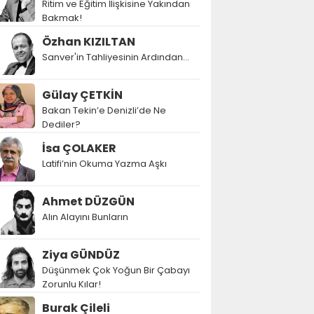
Ritim ve Eğitim İlişkisine Yakından
Bakmak!
Özhan KIZILTAN
Sanver'in Tahliyesinin Ardından…
Gülay ÇETKİN
Bakan Tekin’e Denizli’de Ne
Dediler?
İsa ÇOLAKER
Latifi’nin Okuma Yazma Aşkı
Ahmet DÜZGÜN
Alın Alayını Bunların
Ziya GÜNDÜZ
Düşünmek Çok Yoğun Bir Çabayı
Zorunlu Kılar!
Burak Çileli