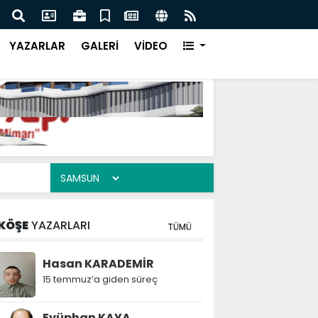
Yaz Spor Kurslarına Yoğun İlgi
Atak
YAZARLAR
GALERİ
VİDEO
KÖŞE
YAZARLARI
TÜMÜ
Hasan KARADEMİR
15 temmuz’a giden süreç
Eyüphan KAYA