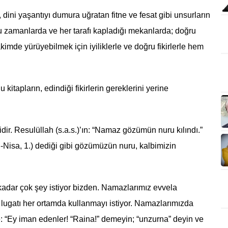
dini yaşantıyı dumura uğratan fitne ve fesat gibi unsurların
 bu zamanlarda ve her tarafı kapladığı mekanlarda; doğru
imde yürüyebilmek için iyiliklerle ve doğru fikirlerle hem
kitapların, edindiği fikirlerin gereklerini yerine
dir. Resulüllah (s.a.s.)’ın: “Namaz gözümün nuru kılındı.”
n-Nisa, 1.) dediği gibi gözümüzün nuru, kalbimizin
adar çok şey istiyor bizden. Namazlarımız evvela
u lugatı her ortamda kullanmayı istiyor. Namazlarımızda
de: “Ey iman edenler! “Raina!” demeyin; “unzurna” deyin ve