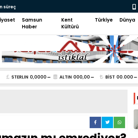
Tefrika Uyarısı
Büyükşehir 
iyaset
Samsun
Kent
Türkiye
Dünya
Haber
Kültürü
STERLIN
0,0000
ALTIN
000,00
BİST
00.000