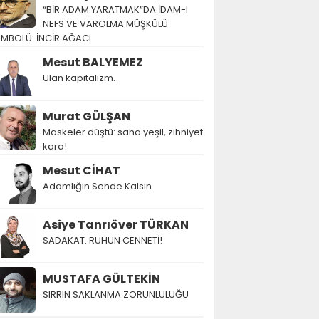
“BİR ADAM YARATMAK”DA İDAM-I
NEFS VE VAROLMA MÜŞKÜLÜ
EMBOLÜ: İNCİR AĞACI
Mesut BALYEMEZ
Ulan kapitalizm.
Murat GÜLŞAN
Maskeler düştü: saha yeşil, zihniyet
kara!
Mesut CİHAT
Adamlığın Sende Kalsın
Asiye Tanrıöver TÜRKAN
SADAKAT: RUHUN CENNETİ!
MUSTAFA GÜLTEKİN
SIRRIN SAKLANMA ZORUNLULUĞU