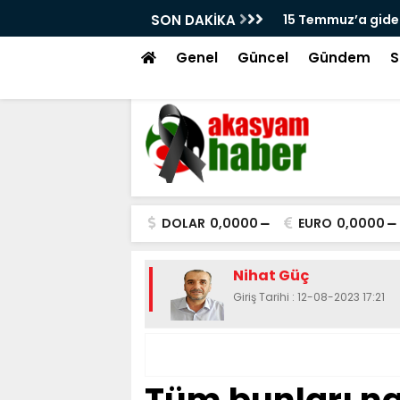
ç
SON DAKİKA
Cuma Hutbesinde 
Genel
Güncel
Gündem
S
DOLAR
0,0000
EURO
0,0000
Nihat Güç
Giriş Tarihi : 12-08-2023 17:21