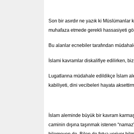
Son bir asırdır ne yazık ki Müslümanlar ke
muhafaza etmede gerekli hassasiyeti gö
Bu alanlar ecnebiler tarafından müdahale
İslami kavramlar diskalifiye edilirken, bi
Lugatlarına müdahale edildikçe İslam al
kabiliyeti, dini vecibeleri hayata aksett
İslam aleminde büyük bir kavram karmaşas
caminin dışına taşınmak istenen “nama
bilemeyen de. Bilen de fetva veriyor bil