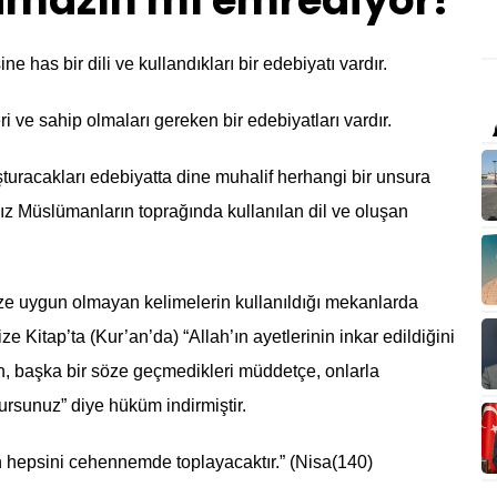
amazın mı emrediyor?
ine has bir dili ve kullandıkları bir edebiyatı vardır.
ri ve sahip olmaları gereken bir edebiyatları vardır.
şturacakları edebiyatta dine muhalif herhangi bir unsura
z Müslümanların toprağında kullanılan dil ve oluşan
nimize uygun olmayan kelimelerin kullanıldığı mekanlarda
e Kitap’ta (Kur’an’da) “Allah’ın ayetlerinin inkar edildiğini
man, başka bir söze geçmedikleri müddetçe, onlarla
lursunuz” diye hüküm indirmiştir.
in hepsini cehennemde toplayacaktır.” (Nisa(140)