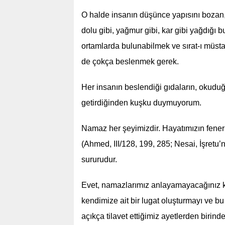
O halde insanın düşünce yapısını bozan, 
dolu gibi, yağmur gibi, kar gibi yağdığı
ortamlarda bulunabilmek ve sırat-ı müstak
de çokça beslenmek gerek.
Her insanın beslendiği gıdaların, okuduğu 
getirdiğinden kuşku duymuyorum.
Namaz her şeyimizdir. Hayatımızın feneri
(Ahmed, III/128, 199, 285; Nesai, İşretu’
sururudur.
Evet, namazlarımız anlayamayacağınız k
kendimize ait bir lugat oluşturmayı ve b
açıkça tilavet ettiğimiz ayetlerden birin