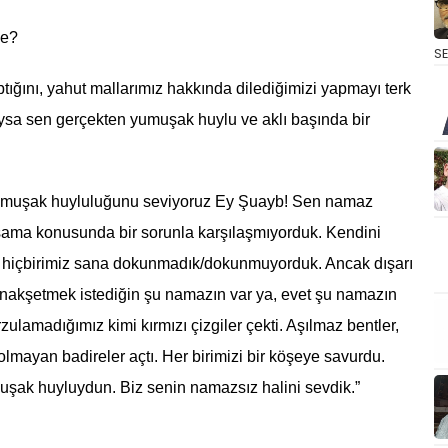
ze?
S
ptığını, yahut mallarımız hakkında dilediğimizi yapmayı terk
sa sen gerçekten yumuşak huylu ve aklı başında bir
yumuşak huyluluğunu seviyoruz Ey Şuayb! Sen namaz
şama konusunda bir sorunla karşılaşmıyorduk. Kendini
 hiçbirimiz sana dokunmadık/dokunmuyorduk. Ancak dışarı
e nakşetmek istediğin şu namazın var ya, evet şu namazın
ulamadığımız kimi kırmızı çizgiler çekti. Aşılmaz bentler,
olmayan badireler açtı. Her birimizi bir köşeye savurdu.
şak huyluydun. Biz senin namazsız halini sevdik.”