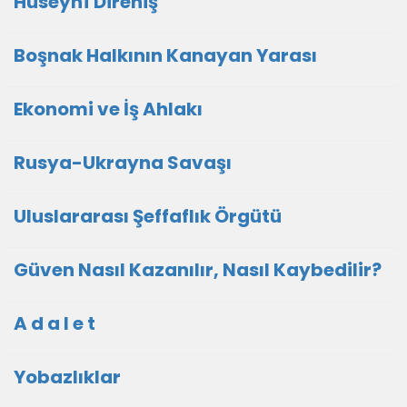
Hüseynî Direniş
Boşnak Halkının Kanayan Yarası
Ekonomi ve İş Ahlakı
Rusya-Ukrayna Savaşı
Uluslararası Şeffaflık Örgütü
Güven Nasıl Kazanılır, Nasıl Kaybedilir?
A d a l e t
Yobazlıklar