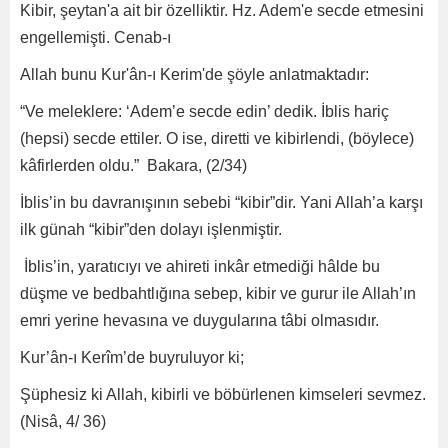
Kibir, şeytan'a ait bir özelliktir. Hz. Adem'e secde etmesini
engellemişti. Cenab-ı
Allah bunu Kur'ân-ı Kerim'de şöyle anlatmaktadır:
“Ve meleklere: ‘Adem’e secde edin’ dedik. İblis hariç
(hepsi) secde ettiler. O ise, diretti ve kibirlendi, (böylece)
kâfirlerden oldu.” Bakara, (2/34)
İblis’in bu davranışının sebebi “kibir”dir. Yani Allah’a karşı
ilk günah “kibir”den dolayı işlenmiştir.
İblis’in, yaratıcıyı ve ahireti inkâr etmediği hâlde bu
düşme ve bedbahtlığına sebep, kibir ve gurur ile Allah’ın
emri yerine hevasına ve duygularına tâbi olmasıdır.
Kur’ân-ı Kerîm’de buyruluyor ki;
Şüphesiz ki Allah, kibirli ve böbürlenen kimseleri sevmez.
(Nisâ, 4/ 36)