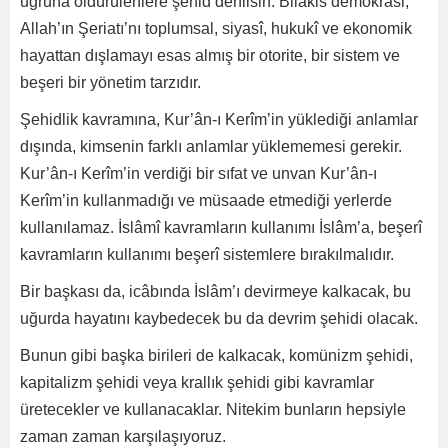
uğruna öldürülenlere şehid denilsin. Bilakis demokrasi,
Allah’ın Şeriatı’nı toplumsal, siyasî, hukukî ve ekonomik
hayattan dışlamayı esas almış bir otorite, bir sistem ve
beşeri bir yönetim tarzıdır.
Şehidlik kavramına, Kur’ân-ı Kerîm’in yüklediği anlamlar
dışında, kimsenin farklı anlamlar yüklememesi gerekir.
Kur’ân-ı Kerîm’in verdiği bir sıfat ve unvan Kur’ân-ı
Kerîm’in kullanmadığı ve müsaade etmediği yerlerde
kullanılamaz. İslâmî kavramların kullanımı İslâm’a, beşerî
kavramların kullanımı beşerî sistemlere bırakılmalıdır.
Bir başkası da, icâbında İslâm’ı devirmeye kalkacak, bu
uğurda hayatını kaybedecek bu da devrim şehidi olacak.
Bunun gibi başka birileri de kalkacak, komünizm şehidi,
kapitalizm şehidi veya krallık şehidi gibi kavramlar
üretecekler ve kullanacaklar. Nitekim bunların hepsiyle
zaman zaman karşılaşıyoruz.