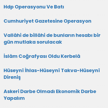
Hdp Operasyonu Ve Batı
Cumhuriyet Gazetesine Operasyon
Vallâhi de billâhi de bunların hesabı bir
gün mutlaka sorulacak
İslâm Coğrafyası Oldu Kerbelâ
Hüseynî İhlas-Hüseynî Takva-Hüseynî
Direniş
Askeri Darbe Olmadı Ekonomik Darbe
Yapalım