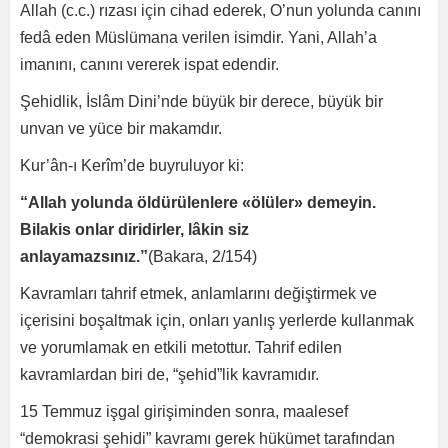
Allah (c.c.) rızası için cihad ederek, O’nun yolunda canını
fedâ eden Müslümana verilen isimdir. Yani, Allah’a
imanını, canını vererek ispat edendir.
Şehidlik, İslâm Dini’nde büyük bir derece, büyük bir
unvan ve yüce bir makamdır.
Kur’ân-ı Kerîm’de buyruluyor ki:
“Allah yolunda öldürülenlere «ölüler» demeyin.
Bilakis onlar diridirler, lâkin siz
anlayamazsınız.”
(Bakara, 2/154)
Kavramları tahrif etmek, anlamlarını değiştirmek ve
içerisini boşaltmak için, onları yanlış yerlerde kullanmak
ve yorumlamak en etkili metottur. Tahrif edilen
kavramlardan biri de, “şehid”lik kavramıdır.
15 Temmuz işgal girişiminden sonra, maalesef
“demokrasi şehidi” kavramı gerek hükümet tarafından