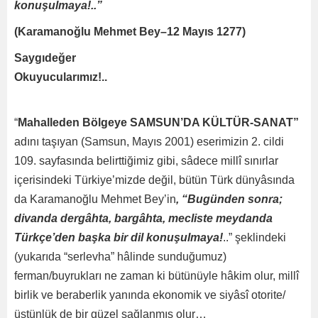
konuşulmaya!..”
(Karamanoğlu Mehmet Bey–12 Mayıs 1277)
Saygıdeğer
Okuyucularım
“
Mahalleden Bölgeye SAMSUN’DA KÜLTÜR-SANAT”
adını taşıyan (Samsun, Mayıs 2001) eserimizin 2. cildi
109. sayfasında belirttiğimiz gibi, sâdece millî sınırlar
içerisindeki Türkiye’mizde değil, bütün Türk dünyâsında
da Karamanoğlu Mehmet Bey’in
, “Bugünden sonra;
divanda dergâhta, bargâhta, mecliste meydanda
Türkçe’den başka bir dil konuşulmaya!
..” şeklindeki
(yukarıda “serlevha” hâlinde sunduğumuz)
ferman/buyrukları ne zaman ki bütünüyle hâkim olur, millî
birlik ve beraberlik yanında ekonomik ve siyâsî otorite/
üstünlük de bir güzel sağlanmış olur…