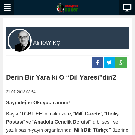
Ali KAYIKÇI
Derin Bir Yara ki O “Dil Yaresi”dir/2
21-07-2018 08:54
Saygıdeğer Okuyucularımız!..
Başta “
TGRT EF
” olmak üzere, “
Millî Gazete
”, “
Diriliş
Postası
” ve “
Anadolu Gençlik Dergisi”
gibi sesli ve
yazılı basın-yayın organlarında “
Millî Dil: Türkçe”
üzerine