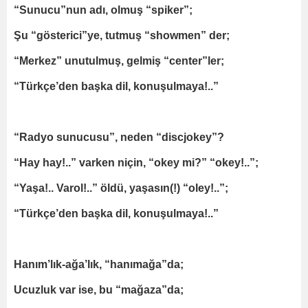
“Sunucu”nun adı, olmuş “spiker”;
Şu “gösterici”ye, tutmuş “showmen” der;
“Merkez” unutulmuş, gelmiş “center”ler;
“Türkçe’den başka dil, konuşulmaya!..”
“Radyo sunucusu”, neden “discjokey”?
“Hay hay!..” varken niçin, “okey mi?” “okey!..”;
“Yaşa!.. Varol!..” öldü, yaşasın(!) “oley!..”;
“Türkçe’den başka dil, konuşulmaya!..”
Hanım’lık-ağa’lık, “hanımağa”da;
Ucuzluk var ise, bu “mağaza”da;