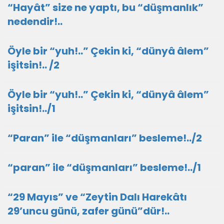
“Hayât” size ne yaptı, bu “düşmanlık”
nedendir!..
Öyle bir “yuh!..” Çekin ki, “dünyâ âlem”
işitsin!.. /2
Öyle bir “yuh!..” Çekin ki, “dünyâ âlem”
işitsin!../1
“Paran” ile “düşmanları” besleme!../2
“paran” ile “düşmanları” besleme!../1
“29 Mayıs” ve “Zeytin Dalı Harekâtı
29’uncu günü, zafer günü”dür!..