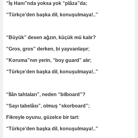
“İş Hanı”nda yoksa yok “plâza”da;
“Türkçe’den başka dil, konuşulmaya!..”
“Büyük” desen ağzın, küçük mü kalır?
“Gros, gros” derken, bi yayvanlaşır;
“Koruma”nın yerin, “boy guard” alır;
“Türkçe’den başka dil, konuşulmaya!..”
“İlân tahtaları”, neden “bilboard”?
“Sayı tabelâsı”, olmuş “skorboard”;
Fikreyle oyunu, güzelce bir tart:
“Türkçe’den başka dil, konuşulmaya!..”