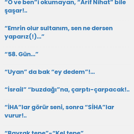
“O ve ben”i okumayan, “Arif Nihat” bile
şaşar!..
“Emrin olur sultanım, sen ne dersen
yaparız(!)…”
“58. Gün…”
“Uyan” da bak “ey dedem”!...
“İsrail” “buzdağı”na, çarptı-çarpacak!..
“İHA”lar görür seni, sonra “SİHA”lar
vurur!..
“Bayrak tepe”-“Kel tepe”