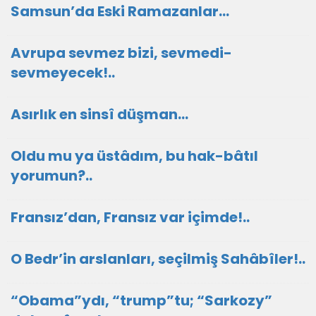
Samsun’da Eski Ramazanlar…
Avrupa sevmez bizi, sevmedi-
sevmeyecek!..
Asırlık en sinsî düşman...
Oldu mu ya üstâdım, bu hak-bâtıl
yorumun?..
Fransız’dan, Fransız var içimde!..
O Bedr’in arslanları, seçilmiş Sahâbîler!..
“Obama”ydı, “trump”tu; “Sarkozy”