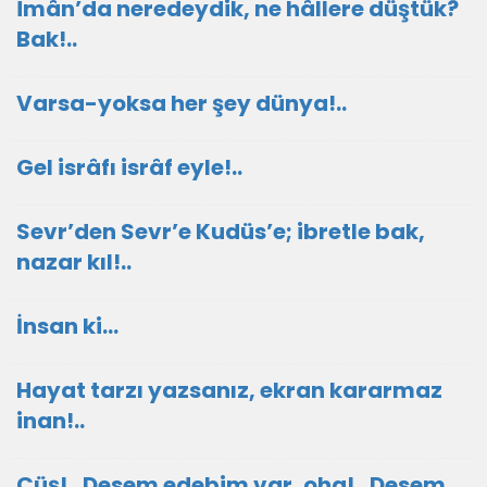
Îmân’da neredeydik, ne hâllere düştük?
Bak!..
Varsa-yoksa her şey dünya!..
Gel isrâfı isrâf eyle!..
Sevr’den Sevr’e Kudüs’e; ibretle bak,
nazar kıl!..
İnsan ki…
Hayat tarzı yazsanız, ekran kararmaz
inan!..
Çüş!.. Desem edebim var, oha!.. Desem