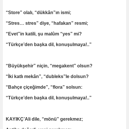
“Store” olalı, “dükkân”ın ismi;
“Stres… stres” diye, “hafakan” resmi;
“Evet”in katili, şu malûm “yes” mi?
“Türkçe’den başka dil, konuşulmaya!..”
“Büyükşehir” niçin, “megakent” olsun?
“İki katlı mekân”, “dubleks”le dolsun?
“Bahçe çiçeğimde”, “flora” solsun:
“Türkçe’den başka dil, konuşulmaya!..”
KAYIKÇ’Ali dile, “mönü” gerekmez;