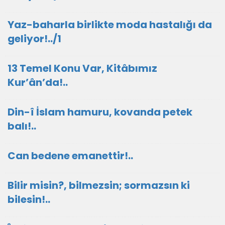
Yaz-baharla birlikte moda hastalığı da
geliyor!../1
13 Temel Konu Var, Kitâbımız
Kur’ân’da!..
Din-î İslam hamuru, kovanda petek
balı!..
Can bedene emanettir!..
Bilir misin?, bilmezsin; sormazsın ki
bilesin!..