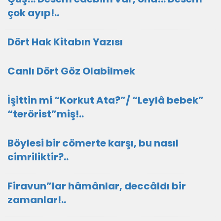
çok ayıp!..
Dört Hak Kitabın Yazısı
Canlı Dört Göz Olabilmek
İşittin mi “Korkut Ata?”/ “Leylâ bebek”
“terörist”miş!..
Böylesi bir cömerte karşı, bu nasıl
cimriliktir?..
Firavun”lar hâmânlar, deccâldı bir
zamanlar!..