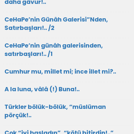
daha gâvur!..
CeHaPe’nin Günâh Galerisi”Nden,
Satırbaşları!.. /2
CeHaPe’nin günâh galerisinden,
satırbaşları!.. /1
Cumhur mu, millet mi; ince illet mi?..
A la luna, vâlâ (!) Buna!..
Türkler bölük-bölük, “müslüman
pörçük!..
Çok “iyi başladın”, “kötü bitirdin!..”