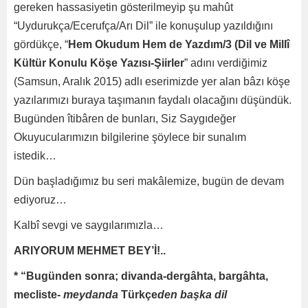
gereken hassasiyetin gösterilmeyip şu mahût
“Uydurukça/Ecerufça/Arı Dil” ile konuşulup yazıldığını
gördükçe, “
Hem Okudum Hem de Yazdım/3 (Dil ve Millî
Kültür Konulu Köşe Yazısı-Şiirler
” adını verdiğimiz
(Samsun, Aralık 2015) adlı eserimizde yer alan bâzı köşe
yazılarımızı buraya taşımanın faydalı olacağını düşündük.
Bugünden îtibâren de bunları, Siz Saygıdeğer
Okuyucularımızın bilgilerine şöylece bir sunalım
istedik…
Dün başladığımız bu seri makâlemize, bugün de devam
ediyoruz…
Kalbî sevgi ve saygılarımızla…
ARIYORUM MEHMET BEY’İ!..
* “Bugünden sonra; divanda-dergâhta, bargâhta,
mecliste-
meydanda
Türkçe
den başka dil