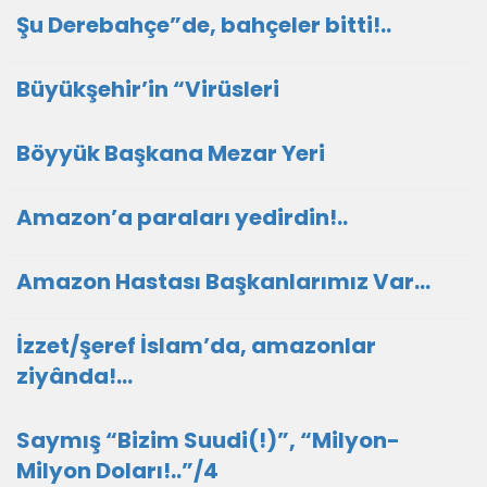
Şu Derebahçe”de, bahçeler bitti!..
Büyükşehir’in “Virüsleri
Böyyük Başkana Mezar Yeri
Amazon’a paraları yedirdin!..
Amazon Hastası Başkanlarımız Var…
İzzet/şeref İslam’da, amazonlar
ziyânda!...
Saymış “Bizim Suudi(!)”, “Milyon-
Milyon Doları!..”/4