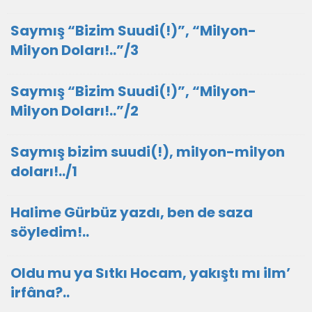
Saymış “Bizim Suudi(!)”, “Milyon-
Milyon Doları!..”/3
Saymış “Bizim Suudi(!)”, “Milyon-
Milyon Doları!..”/2
Saymış bizim suudi(!), milyon-milyon
doları!../1
Halime Gürbüz yazdı, ben de saza
söyledim!..
Oldu mu ya Sıtkı Hocam, yakıştı mı ilm’
irfâna?..