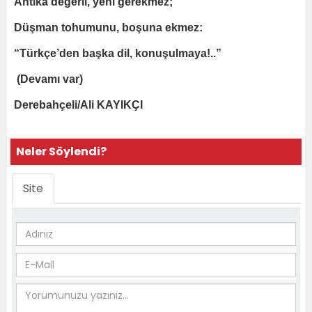
Antika değerli, yeni gerekmez;
Düşman tohumunu, boşuna ekmez:
“Türkçe’den başka dil, konuşulmaya!..”
(Devamı var)
Derebahçeli/Ali KAYIKÇI
Neler Söylendi?
Site