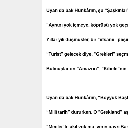
Uyan da bak Hünkârım, şu “Şaşkınlar”
“Ayranı yok içmeye, köprüsü yok ge
Yıllar yılı düşmüşler, bir “efsane” peşi
“Turist” gelecek diye, “Grekleri” seç
Bulmuşlar on “Amazon”, “Kibele”nin
Uyan da bak Hünkârım, “Böyyük Başk
“Millî tarih” dururken, O “Grekland” a
“Meclis”te akıl yok mu, verin gayri Baş