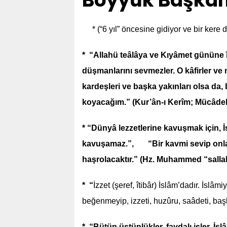
Böyyük Başkan
* (“6 yıl” öncesine gidiyor ve bir kere
* “Allahü teâlâya ve Kıyâmet gününe 
düşmanlarını sevmezler. O kâfirler ve m
kardeşleri ve başka yakınları olsa da
koyacağım.” (Kur’ân-ı Kerîm; Mücâdele
* “Dünyâ lezzetlerine kavuşmak için, İs
kavuşamaz.”, “Bir kavmi sevip onlar
haşrolacaktır.” (Hz. Muhammed “sallal
* “
İzzet (şeref, îtibâr) İslâm’dadır. İsl
beğenmeyip, izzeti, huzûru, saâdeti, başk
* “Bütün üstünlükler, faydalı işler, İs