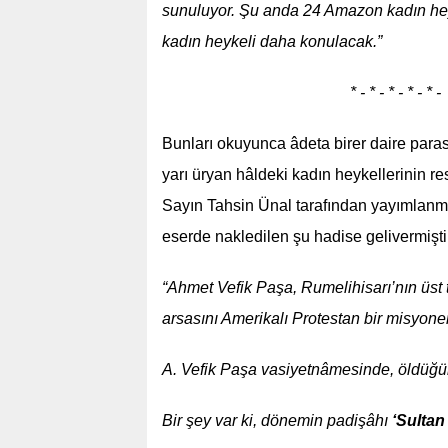
sunuluyor. Şu anda 24 Amazon kadın hey
kadın heykeli daha konulacak.”
* - * - * - * - * -
Bunları okuyunca âdeta birer daire parası
yarı üryan hâldeki kadın heykellerinin r
Sayın Tahsin Ünal tarafından yayımlanmı
eserde nakledilen şu hadise gelivermişti
“Ahmet Vefik Paşa, Rumelihisarı’nın üst t
arsasını Amerikalı Protestan bir misyon
A. Vefik Paşa vasiyetnâmesinde, öldüğ
Bir şey var ki, dönemin padişâhı
‘Sultan