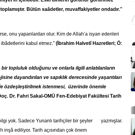
e toplamıştır. Bütün saâdetler, muvaffakiyetler ondadır.”
irse, onu yapanlardan olur. Kim de Allah’a isyan edenleri
 ibâdetlerini kabul etmez.”
(İbrahim Halvetî Hazretleri; Ö:
 topluluk olduğunu ve onlarla ilgili anlatılanların
isine dayandırılan ve sapıklık derecesinde yaşantıları
le özdeşleştirilmek istenmesi, üzerinde önemle
oç. Dr. Fahri Sakal-OMÜ Fen-Edebiyat Fakültesi Tarih
ilgi yok. Sadece Yunanlı tarihçiler bir şeyler yazmışlar.
tarih inşâ ediliyor. Tarih açısından çok önem