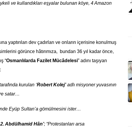
keli ve kullandıkları eşyalar bulunan köye, 4 Amazon
na yaptırılan dev çadırları ve onların içerisine konulmuş
esimlerini görünce hâtırımıza, bundan 36 yıl kadar önce,
ş “
Osmanlılarda Fazilet Mücâdelesi
” adını taşıyan
:
arafında kurulan ‘
Robert Kolej’
adlı misyoner yuvasının
ere satar…
ünde Eyüp Sultan’a gömülmesini ister…
 2. Abdülhamid Hân’
; “Protestanları arsa