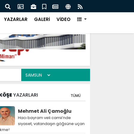
aşbakanı İmran Han'a Ne Oldu!
Cani
YAZARLAR
GALERİ
VİDEO
KÖŞE
YAZARLARI
TÜMÜ
Mehmet Ali Çamoğlu
Hacı bayram veli camii’nde
siyaset, vatandaşın göğsüne uçan
ekme!