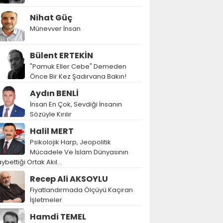
Nihat Güç
Münevver İnsan
Bülent ERTEKİN
"Pamuk Eller Cebe" Demeden
Önce Bir Kez Şadırvana Bakın!
Aydın BENLİ
İnsan En Çok, Sevdiği İnsanın
Sözüyle Kırılır
Halil MERT
Psikolojik Harp, Jeopolitik
Mücadele Ve İslam Dünyasının
ybettiği Ortak Akıl…
Recep Ali AKSOYLU
Fiyatlandırmada Ölçüyü Kaçıran
İşletmeler
Hamdi TEMEL