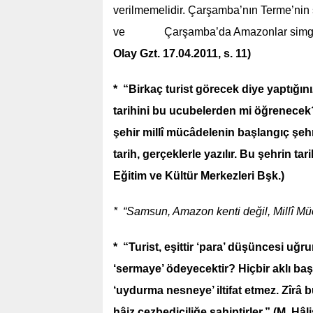
verilmemelidir. Çarşamba’nın Terme’nin 
ve Çarşamba’da Amazonlar simgeleşt
Olay Gzt. 17.04.2011, s. 11)
* “Birkaç turist görecek diye yaptığın
tarihini bu ucubelerden mi öğrenecek
şehir millî mücâdelenin başlangıç şehr
tarih, gerçeklerle yazılır. Bu şehrin t
Eğitim ve Kültür Merkezleri Bşk.)
* “Samsun, Amazon kenti değil, Millî Mü
* “Turist, eşittir ‘para’ düşüncesi uğr
‘sermaye’ ödeyecektir? Hiçbir aklı baş
‘uydurma nesneye’ iltifat etmez. Zîrâ b
hâiz cezbediciliğe sahiptirler.”
(M. Hâl