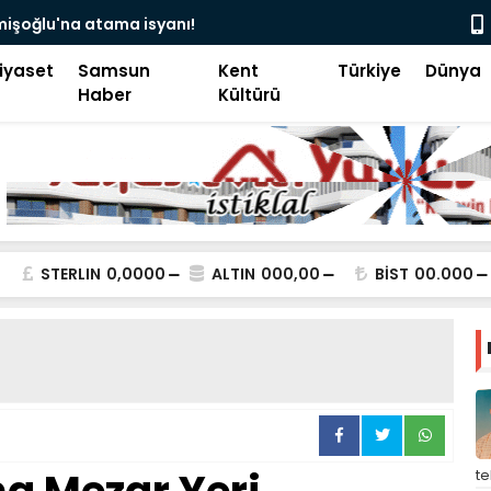
camii’nde siyaset, vatandaşın göğsüne uçan
Pakistan B
iyaset
Samsun
Kent
Türkiye
Dünya
Haber
Kültürü
STERLIN
0,0000
ALTIN
000,00
BİST
00.000
t