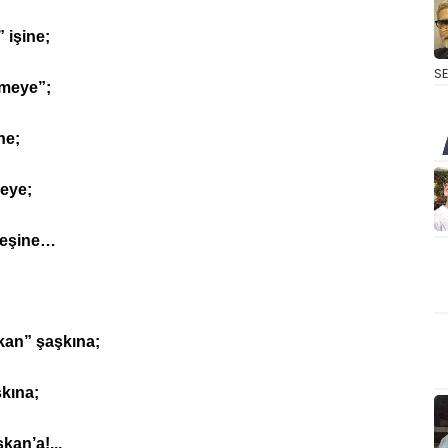
 işine;
S
çmeye”;
ne;
meye;
 eşine…
an” şaşkına;
şkına;
kan’a!...