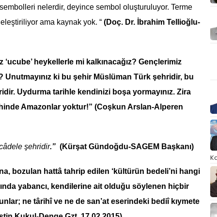
sembolleri nelerdir, deyince sembol oluşturuluyor. Terme
iriliyor ama kaynak yok. “
(Doç. Dr. İbrahim Tellioğlu-
ız ‘ucube’ heykellerle mi kalkınacağız? Gençlerimiz
? Unutmayınız ki bu şehir Müslüman Türk şehridir, bu
idir. Uydurma tarihle kendinizi boşa yormayınız. Zira
arihinde Amazonlar yoktur!”
(Coşkun Arslan-Alperen
câdele şehridir
.”
(Kürşat Gündoğdu-SAGEM Başkanı)
Ka
una, bozulan hattâ tahrip edilen ‘kültürün bedeli’ni hangi
ında yabancı, kendilerine ait olduğu söylenen hiçbir
unlar; ne târihî ve ne de san’at eserindeki bediî kıymete
istin Kukul-Denge Gzt. 17.02.2015)