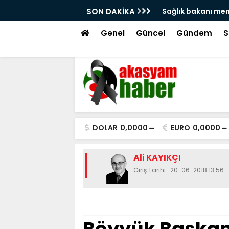
'na atama isyanı!
SON DAKİKA
Hacı bayram veli 
tekme!
Genel
Güncel
Gündem
S
DOLAR
0,0000
EURO
0,0000
Ali KAYIKÇI
Giriş Tarihi : 20-06-2018 13:56