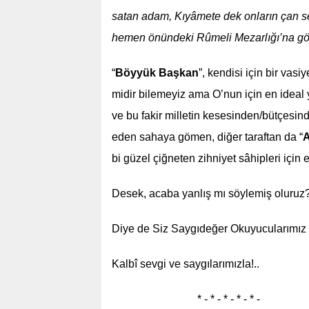
satan adam, Kıyâmete dek onların çan sesi
hemen önündeki Rûmeli Mezarlığı’na gö
“
Böyyük Başkan
”, kendisi için bir va
midir bilemeyiz ama O’nun için en ideal 
ve bu fakir milletin kesesinden/bütçesin
eden sahaya gömen, diğer taraftan da “
A
bi güzel çiğneten zihniyet sâhipleri için
Desek, acaba yanlış mı söylemiş oluruz?
Diye de Siz Saygıdeğer Okuyucularımız i
Kalbî sevgi ve saygılarımızla!..
* - * - * - * - * -