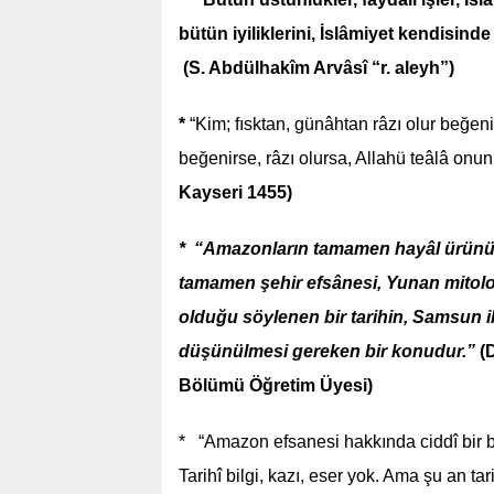
bütün iyiliklerini, İslâmiyet kendisind
(S. Abdülhakîm Arvâsî “r. aleyh”)
*
“Kim; fısktan, günâhtan râzı olur beğen
beğenirse, râzı olursa, Allahü teâlâ onun
Kayseri 1455)
* “Amazonların tamamen hayâl ürünü bir
tamamen şehir efsânesi, Yunan mitoloj
olduğu söylenen bir tarihin, Samsun i
düşünülmesi gereken bir konudur.”
(D
Bölümü Öğretim Üyesi)
* “Amazon efsanesi hakkında ciddî bir b
Tarihî bilgi, kazı, eser yok. Ama şu an 