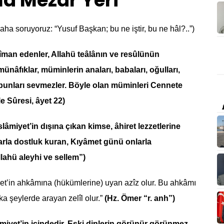
a Mezar Yeri
 daha soruyoruz: “Yusuf Başkan; bu ne iştir, bu ne hâl?..”)
îman edenler, Allahü teâlânın ve resûlünün
ünâfıklar, müminlerin anaları, babaları, oğulları,
, bunları sevmezler. Böyle olan müminleri Cennete
 Sûresi, âyet 22)
lâmiyet’in dışına çıkan kimse, âhiret lezzetlerine
la dostluk kuran, Kıyâmet günü onlarla
lahü aleyhi ve sellem”)
âmiyet’in ahkâmına (hükümlerine) uyan azîz olur. Bu ahkâmı
a şeylerde arayan zelîl olur.”
(Hz. Ömer “r. anh”)
lâmiyet’in içindedir. Eski dinlerin görünür görünmez