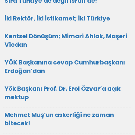
Sıra Türkiye’de değil İsrail’de!
İki Rektör, İki İstikamet; İki Türkiye
Kentsel Dönüşüm; Mimari Ahlak, Maşeri
Vicdan
YÖK Başkanına cevap Cumhurbaşkanı
Erdoğan’dan
Yök Başkanı Prof. Dr. Erol Özvar’a açık
mektup
Mehmet Muş’un askerliği ne zaman
bitecek!