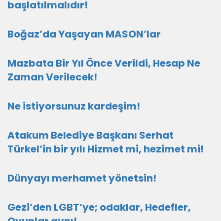
başlatılmalıdır!
Boğaz’da Yaşayan MASON’lar
Mazbata Bir Yıl Önce Verildi, Hesap Ne
Zaman Verilecek!
Ne istiyorsunuz kardeşim!
Atakum Belediye Başkanı Serhat
Türkel’in bir yılı Hizmet mi, hezimet mi!
Dünyayı merhamet yönetsin!
Gezi’den LGBT’ye; odaklar, Hedefler,