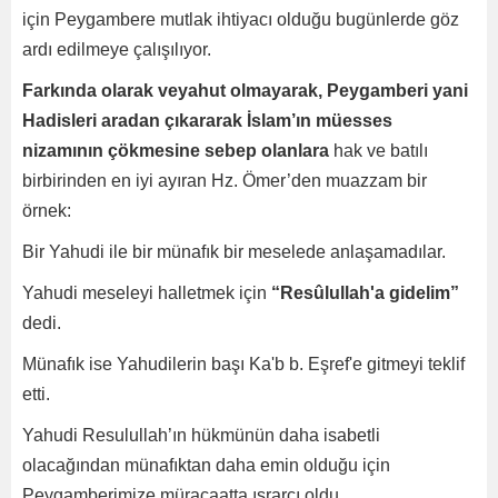
için Peygambere mutlak ihtiyacı olduğu bugünlerde göz
ardı edilmeye çalışılıyor.
Farkında olarak veyahut olmayarak, Peygamberi yani
Hadisleri aradan çıkararak İslam’ın müesses
nizamının çökmesine sebep olanlara
hak ve batılı
birbirinden en iyi ayıran Hz. Ömer’den muazzam bir
örnek:
Bir Yahudi ile bir münafık bir meselede anlaşamadılar.
Yahudi meseleyi halletmek için
“Resûlullah'a gidelim”
dedi.
Münafık ise Yahudilerin başı Ka'b b. Eşref'e gitmeyi teklif
etti.
Yahudi Resulullah’ın hükmünün daha isabetli
olacağından münafıktan daha emin olduğu için
Peygamberimize müracaatta ısrarcı oldu.