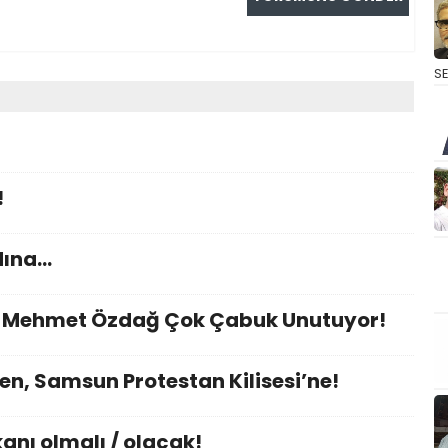
S
!
dına…
nı Mehmet Özdağ Çok Çabuk Unutuyor!
en, Samsun Protestan Kilisesi’ne!
nı olmalı / olacak!