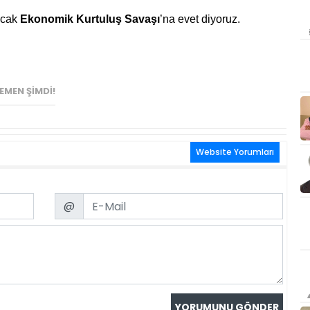
lacak
Ekonomik Kurtuluş Savaşı
’na evet diyoruz.
EMEN ŞIMDI!
Website Yorumları
Email
@