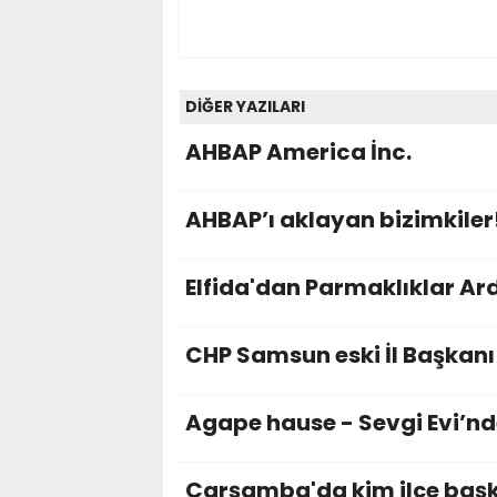
DİĞER YAZILARI
AHBAP America İnc.
AHBAP’ı aklayan bizimkiler
Elfida'dan Parmaklıklar Ar
CHP Samsun eski İl Başka
Agape hause - Sevgi Evi’nd
Çarşamba'da kim ilçe başka