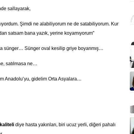
inde sallayarak,
lıyordum. Şimdi ne alabiliyorum ne de satabiliyorum. Kur
ndan satsam bana yazık, yerine koyamıyorum”
unda sünger… Sünger oval kesilip griye boyanmış…
 ne, satılmasa ne…
ım Anadolu’yu, gidelim Orta Asyalara…
kaliteli
diye hasta yakınları, biri ucuz yerli, diğeri pahalı
r.