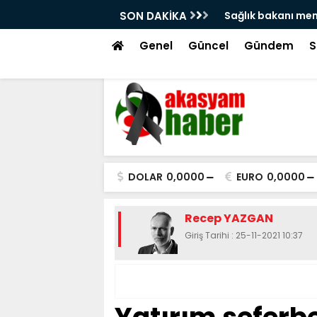
u'na atama isyanı!
SON DAKİKA
Hacı bayram veli
tekme!
Genel
Güncel
Gündem
S
DOLAR
0,0000
EURO
0,0000
Recep YAZGAN
Giriş Tarihi : 25-11-2021 10:37