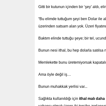
Gitti bir kutunun içinden bir ‘şey’ aldı, el
“Bu elimde tuttuğum şeyi ben Dolar ile a
üzerinden satsam alan yok. Üzeri fiyatı
Baktım elinde tuttuğu şeye; bir tel, uc
Bunun nesi ithal, bu hep dolarla satılsa
Memlekette bunu üretemiyorsak kapatal
Ama öyle değil iş…
Bunun muhakkak yerlisi var...
Sağlıkta kullanıldığı için
ithal malı daha 
yabancı olmak üzere iki tercihe zorlanıyo