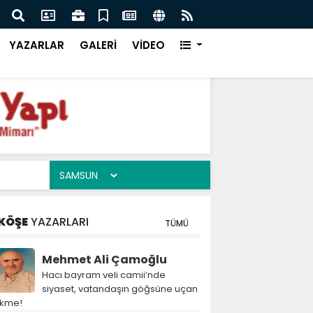
aşbakanı İmran Han'a Ne Oldu!
Cani
YAZARLAR
GALERİ
VİDEO
KÖŞE
YAZARLARI
TÜMÜ
Mehmet Ali Çamoğlu
Hacı bayram veli camii’nde
siyaset, vatandaşın göğsüne uçan
ekme!