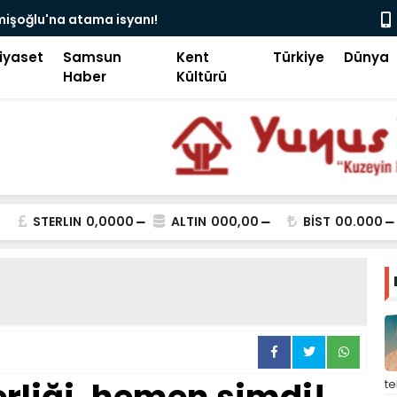
 camii’nde siyaset, vatandaşın göğsüne uçan
Pakistan B
iyaset
Samsun
Kent
Türkiye
Dünya
Haber
Kültürü
STERLIN
0,0000
ALTIN
000,00
BİST
00.000
t