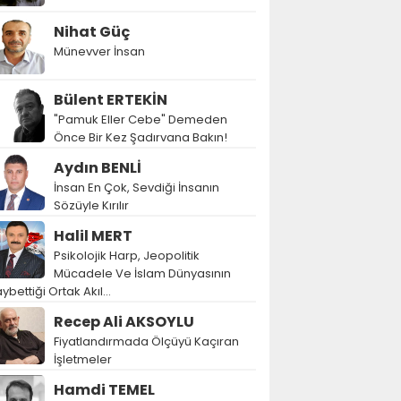
Nihat Güç
Münevver İnsan
Bülent ERTEKİN
"Pamuk Eller Cebe" Demeden
Önce Bir Kez Şadırvana Bakın!
Aydın BENLİ
İnsan En Çok, Sevdiği İnsanın
Sözüyle Kırılır
Halil MERT
Psikolojik Harp, Jeopolitik
Mücadele Ve İslam Dünyasının
ybettiği Ortak Akıl…
Recep Ali AKSOYLU
Fiyatlandırmada Ölçüyü Kaçıran
İşletmeler
Hamdi TEMEL