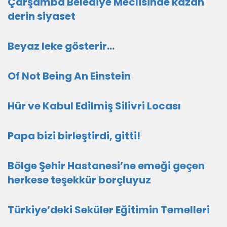
Çarşamba Belediye Meclisinde kazan
derin siyaset
Beyaz leke gösterir…
Of Not Being An Einstein
Hür ve Kabul Edilmiş Silivri Locası
Papa bizi birleştirdi, gitti!
Bölge Şehir Hastanesi’ne emeği geçen
herkese teşekkür borçluyuz
Türkiye’deki Seküler Eğitimin Temelleri