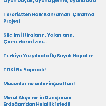
Oyun büyük, oyuna gelme, oyunu boz!
Teröristten Halk Kahramanı Çıkarma
Projesi
Silelim İftiraların, Yalanların,
Çamurların İzini…
Türkiye Yüzyılında Üç Büyük Hayalim
TOKİ Ne Yapmalı!
Masonlar ne anlar inşaattan!
Meral Akşener'in Danışmanı
Erdoğan’dan Helallik istedi!