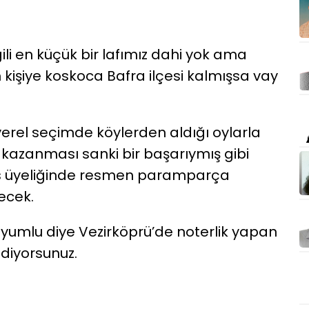
gili en küçük bir lafımız dahi yok ama
 kişiye koskoca Bafra ilçesi kalmışsa vay
n yerel seçimde köylerden aldığı oylarla
 kazanması sanki bir başarıymış gibi
lis üyeliğinde resmen paramparça
ecek.
le uyumlu diye Vezirköprü’de noterlik yapan
diyorsunuz.