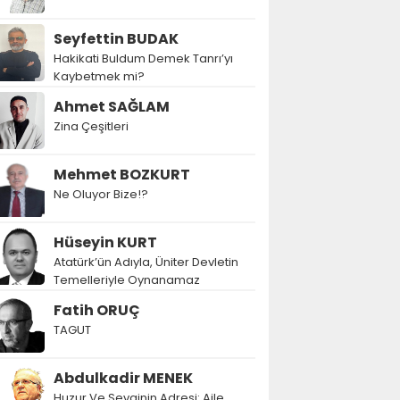
Seyfettin BUDAK
Hakikati Buldum Demek Tanrı’yı
Kaybetmek mi?
Ahmet SAĞLAM
Zina Çeşitleri
Mehmet BOZKURT
Ne Oluyor Bize!?
Hüseyin KURT
Atatürk’ün Adıyla, Üniter Devletin
Temelleriyle Oynanamaz
Fatih ORUÇ
TAGUT
Abdulkadir MENEK
Huzur Ve Sevginin Adresi: Aile