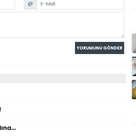
Email
@
!
dına…