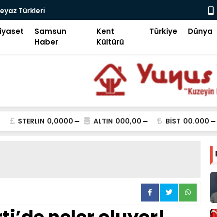
e Taşla Dolduruldu!
Motorcu De
iyaset
Samsun
Kent
Türkiye
Dünya
Haber
Kültürü
STERLIN
0,0000
ALTIN
000,00
BİST
00.000