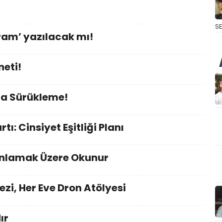
S
aram’ yazılacak mı!
neti!
na Sürükleme!
ı: Cinsiyet Eşitliği Planı
 Anlamak Üzere Okunur
zi, Her Eve Dron Atölyesi
ır