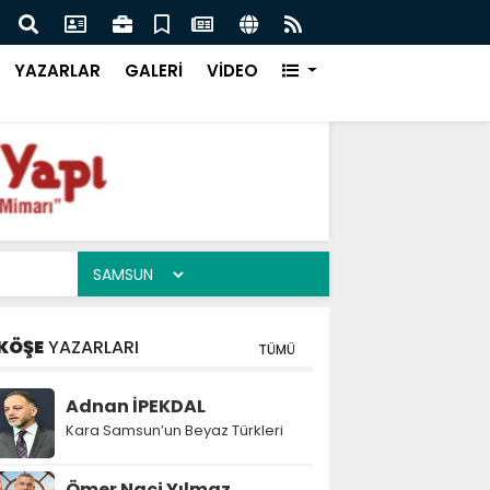
rviş
Rekt
YAZARLAR
GALERİ
VİDEO
KÖŞE
YAZARLARI
TÜMÜ
Adnan İPEKDAL
Kara Samsun’un Beyaz Türkleri
Ömer Naci Yılmaz