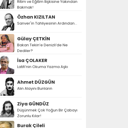
Ritim ve Eğitim İlişkisine Yakından
Bakmak!
Özhan KIZILTAN
Sanver'in Tahliyesinin Ardından…
Gülay ÇETKİN
Bakan Tekin’e Denizli’de Ne
Dediler?
İsa ÇOLAKER
Latifi’nin Okuma Yazma Aşkı
Ahmet DÜZGÜN
Alın Alayını Bunların
Ziya GÜNDÜZ
Düşünmek Çok Yoğun Bir Çabayı
Zorunlu Kılar!
Burak Çileli