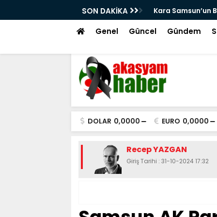
rkleri
SON DAKİKA
Kanallar Toprak v
Genel
Güncel
Gündem
S
DOLAR
0,0000
EURO
0,0000
Recep YAZGAN
Giriş Tarihi : 31-10-2024 17:32