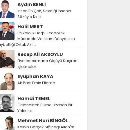
Aydın BENLİ
İnsan En Çok, Sevdiği İnsanın
Sözüyle Kırılır
Halil MERT
Psikolojik Harp, Jeopolitik
Mücadele Ve İslam Dünyasının
ybettiği Ortak Akıl…
Recep Ali AKSOYLU
Fiyatlandırmada Ölçüyü Kaçıran
İşletmeler
Eyüphan KAYA
Ak Parti Emin Ellerde
Hamdi TEMEL
Gelenekten Bilime Uzanan Bir
Yolculuk
Mehmet Nuri BİNGÖL
Kalbin Gerçek Sığınağı Allah'tır