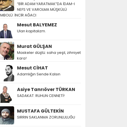
“BİR ADAM YARATMAK”DA İDAM-I
NEFS VE VAROLMA MÜŞKÜLÜ
EMBOLÜ: İNCİR AĞACI
Mesut BALYEMEZ
Ulan kapitalizm.
Murat GÜLŞAN
Maskeler düştü: saha yeşil, zihniyet
kara!
Mesut CİHAT
Adamlığın Sende Kalsın
Asiye Tanrıöver TÜRKAN
SADAKAT: RUHUN CENNETİ!
MUSTAFA GÜLTEKİN
SIRRIN SAKLANMA ZORUNLULUĞU