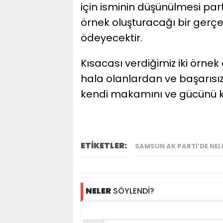
için isminin düşünülmesi par
örnek oluşturacağı bir gerçe
ödeyecektir.
Kısacası verdiğimiz iki örnek 
hala olanlardan ve başarısı
kendi makamını ve gücünü k
ETİKETLER:
SAMSUN AK PARTI’DE NEL
NELER
SÖYLENDİ?