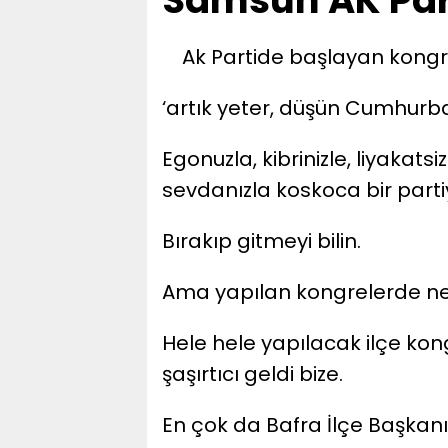
Samsun AK Part
Ak Partide başlayan kongre s
‘artık yeter, düşün Cumhurb
Egonuzla, kibrinizle, liyakats
sevdanızla koskoca bir partiy
Bırakıp gitmeyi bilin.
Ama yapılan kongrelerde ne g
Hele hele yapılacak ilçe kongr
şaşırtıcı geldi bize.
En çok da Bafra İlçe Başkan