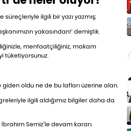
i’de neler oluyor!
üreçleriyle ilgili bir yazı yazmış;
aşkanımızın yakasından!’ demiştik.
izliğinizle, menfaatçiliğiniz, makam
i tüketiyorsunuz.
iden oldu ne de bu lafları üzerine alan.
eleriyle ilgili aldığımız bilgiler daha da
ı İbrahim Semiz'le devam kararı.