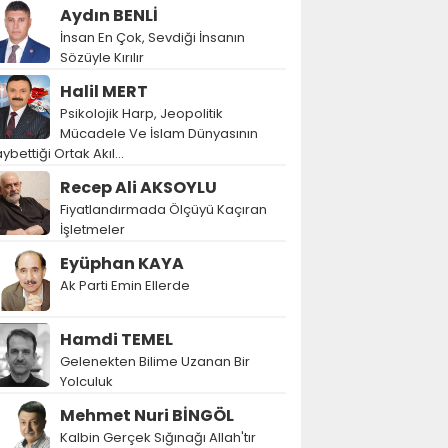
Aydın BENLİ
İnsan En Çok, Sevdiği İnsanın
Sözüyle Kırılır
Halil MERT
Psikolojik Harp, Jeopolitik
Mücadele Ve İslam Dünyasının
ybettiği Ortak Akıl…
Recep Ali AKSOYLU
Fiyatlandırmada Ölçüyü Kaçıran
İşletmeler
Eyüphan KAYA
Ak Parti Emin Ellerde
Hamdi TEMEL
Gelenekten Bilime Uzanan Bir
Yolculuk
Mehmet Nuri BİNGÖL
Kalbin Gerçek Sığınağı Allah'tır