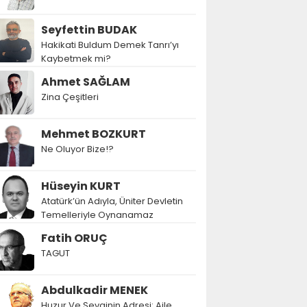
Seyfettin BUDAK
Hakikati Buldum Demek Tanrı’yı
Kaybetmek mi?
Ahmet SAĞLAM
Zina Çeşitleri
Mehmet BOZKURT
Ne Oluyor Bize!?
Hüseyin KURT
Atatürk’ün Adıyla, Üniter Devletin
Temelleriyle Oynanamaz
Fatih ORUÇ
TAGUT
Abdulkadir MENEK
Huzur Ve Sevginin Adresi: Aile