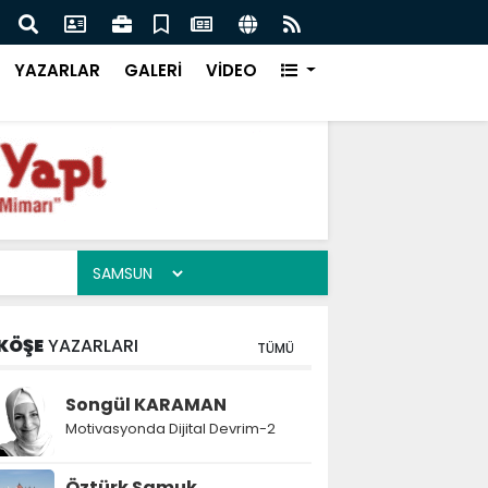
da Dijital Devrim-2
Sams
YAZARLAR
GALERİ
VİDEO
KÖŞE
YAZARLARI
TÜMÜ
Songül KARAMAN
Motivasyonda Dijital Devrim-2
Öztürk Samuk