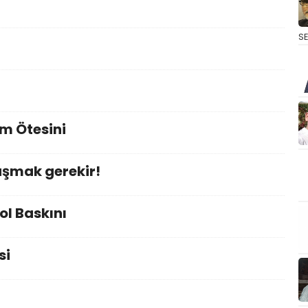
S
im Ötesini
şmak gerekir!
l Baskını
si