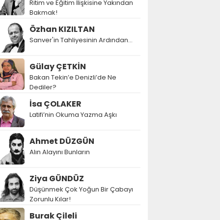
Ritim ve Eğitim İlişkisine Yakından
Bakmak!
Özhan KIZILTAN
Sanver'in Tahliyesinin Ardından…
Gülay ÇETKİN
Bakan Tekin’e Denizli’de Ne
Dediler?
İsa ÇOLAKER
Latifi’nin Okuma Yazma Aşkı
Ahmet DÜZGÜN
Alın Alayını Bunların
Ziya GÜNDÜZ
Düşünmek Çok Yoğun Bir Çabayı
Zorunlu Kılar!
Burak Çileli