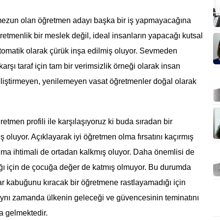
 mezun olan öğretmen adayı başka bir iş yapmayacağına
etmenlik bir meslek değil, ideal insanların yapacağı kutsal
otomatik olarak çürük inşa edilmiş oluyor. Sevmeden
şı taraf için tam bir verimsizlik örneği olarak insan
liştirmeyen, yenilemeyen vasat öğretmenler doğal olarak
tmen profili ile karşılaşıyoruz ki buda sıradan bir
oluyor. Açıklayarak iyi öğretmen olma fırsatını kaçırmış
ma ihtimali de ortadan kalkmış oluyor. Daha önemlisi de
ığı için de çocuğa değer de katmış olmuyor. Bu durumda
ar kabuğunu kıracak bir öğretmene rastlayamadığı için
aynı zamanda ülkenin geleceği ve güvencesinin teminatını
a gelmektedir.