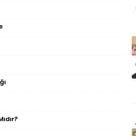
e
ğı
Mıdır?