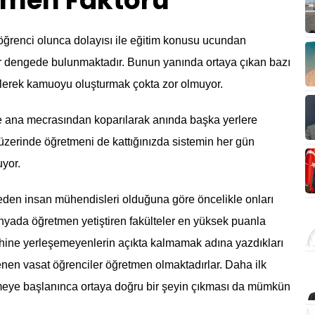
tmen Faktörü
 öğrenci olunca dolayısı ile eğitim konusu ucundan
bir dengede bulunmaktadır. Bunun yanında ortaya çıkan bazı
ilerek kamuoyu oluşturmak çokta zor olmuyor.
e ana mecrasından koparılarak anında başka yerlere
 üzerinde öğretmeni de kattığınızda sistemin her gün
yor.
 eden insan mühendisleri olduğuna göre öncelikle onları
ünyada öğretmen yetiştiren fakülteler en yüksek puanla
rcihine yerleşemeyenlerin açıkta kalmamak adına yazdıkları
enen vasat öğrenciler öğretmen olmaktadırlar. Daha ilk
nmeye başlanınca ortaya doğru bir şeyin çıkması da mümkün