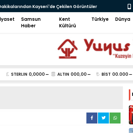
ekilen Görüntüler
Beğeni Avcılığı, Ego Enflasyonu ve Çelişk
ğrısı Kamerada
iyaset
Samsun
Kent
Türkiye
Dünya
Haber
Kültürü
STERLIN
0,0000
ALTIN
000,00
BİST
00.000