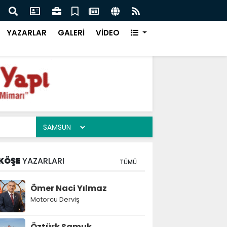
iler Çağı
İFAM'da Büyük İcazet Heyecanı
YAZARLAR
GALERİ
VİDEO
KÖŞE
YAZARLARI
TÜMÜ
Ömer Naci Yılmaz
Motorcu Derviş
Öztürk Samuk