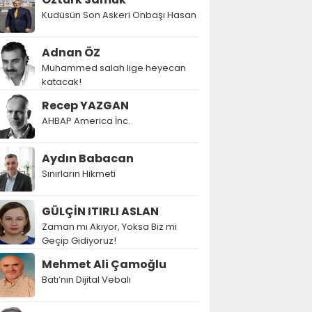
Kudüsün Son Askeri Onbaşı Hasan
Adnan ÖZ
Muhammed salah lige heyecan
katacak!
Recep YAZGAN
AHBAP America İnc.
Aydın Babacan
Sınırların Hikmeti
GÜLÇİN ITIRLI ASLAN
Zaman mı Akıyor, Yoksa Biz mi
Geçip Gidiyoruz!
Mehmet Ali Çamoğlu
Batı’nın Dijital Vebalı