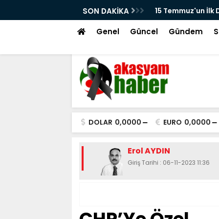
15 Temmuz'un İlk Dakikalarından Kayseri'de Ç
SON DAKİKA
Ortaya Çıktı! Ferhat Çakır'ın Meydandaki Ça
Genel
Güncel
Gündem
S
DOLAR
0,0000
EURO
0,0000
Erol AYDIN
Giriş Tarihi : 06-11-2023 11:36