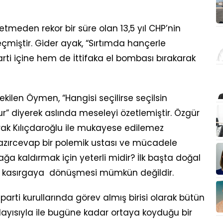
 etmeden rekor bir süre olan 13,5 yıl CHP’nin
çmiştir. Gider ayak, “Sırtımda hançerle
rti içine hem de İttifaka el bombası bırakarak
ilen Öymen, “Hangisi seçilirse seçilsin
” diyerek aslında meseleyi özetlemiştir. Özgür
olarak Kılıçdaroğlu ile mukayese edilemez
ip, hazırcevap bir polemik ustası ve mücadele
ğa kaldırmak için yeterli midir? İlk başta doğal
nun kasırgaya dönüşmesi mümkün değildir.
arti kurullarında görev almış birisi olarak bütün
olayısıyla ile bugüne kadar ortaya koyduğu bir