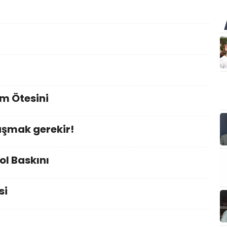
im Ötesini
şmak gerekir!
l Baskını
si