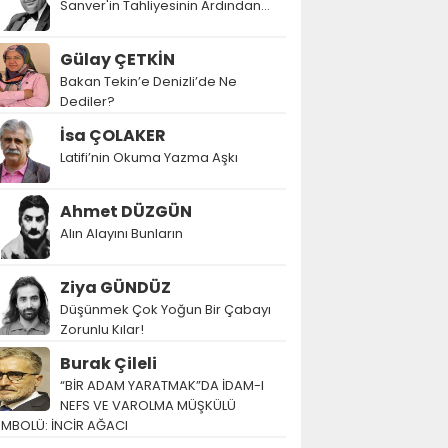
Sanver'in Tahliyesinin Ardından…
Gülay ÇETKİN
Bakan Tekin’e Denizli’de Ne
Dediler?
İsa ÇOLAKER
Latifi’nin Okuma Yazma Aşkı
Ahmet DÜZGÜN
Alın Alayını Bunların
Ziya GÜNDÜZ
Düşünmek Çok Yoğun Bir Çabayı
Zorunlu Kılar!
Burak Çileli
“BİR ADAM YARATMAK”DA İDAM-I
NEFS VE VAROLMA MÜŞKÜLÜ
EMBOLÜ: İNCİR AĞACI