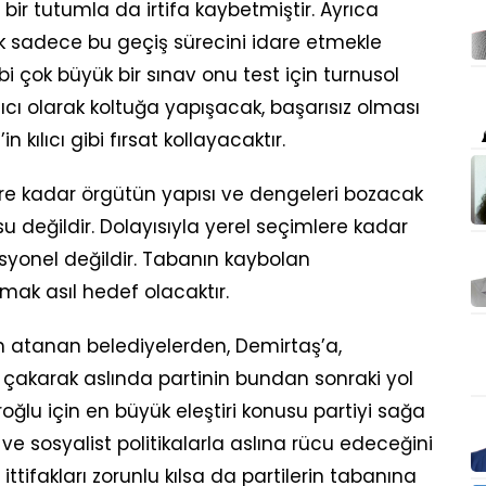
 bir tutumla da irtifa kaybetmiştir. Ayrıca
k sadece bu geçiş sürecini idare etmekle
i çok büyük bir sınav onu test için turnusol
alıcı olarak koltuğa yapışacak, başarısız olması
lıcı gibi fırsat kollayacaktır.
re kadar örgütün yapısı ve dengeleri bozacak
u değildir. Dolayısıyla yerel seçimlere kadar
yonel değildir. Tabanın kaybolan
ak asıl hedef olacaktır.
 atanan belediyelerden, Demirtaş’a,
çakarak aslında partinin bundan sonraki yol
aroğlu için en büyük eleştiri konusu partiyi sağa
 ve sosyalist politikalarla aslına rücu edeceğini
ittifakları zorunlu kılsa da partilerin tabanına