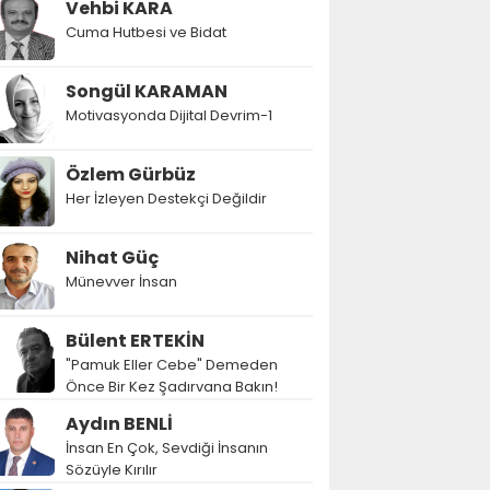
Vehbi KARA
Cuma Hutbesi ve Bidat
Songül KARAMAN
Motivasyonda Dijital Devrim-1
Özlem Gürbüz
Her İzleyen Destekçi Değildir
Nihat Güç
Münevver İnsan
Bülent ERTEKİN
"Pamuk Eller Cebe" Demeden
Önce Bir Kez Şadırvana Bakın!
Aydın BENLİ
İnsan En Çok, Sevdiği İnsanın
Sözüyle Kırılır