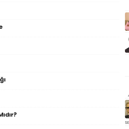
e
ğı
Mıdır?
S