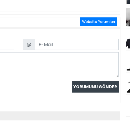
Website Yorumları
Email
@