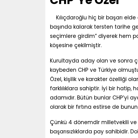
CHP’Ye Özel
Kılıçdaroğlu hiç bir başarı elde
başında kalarak tersten tarihe ge
seçimlere girdim” diyerek hem pa
köşesine çekilmiştir.
Kurultayda aday olan ve sonra çek
kaybeden CHP ve Türkiye olmuştur
Özel, kişilik ve karakter özelliği 
farklılıklara sahiptir. İyi bir hat
adamıdır. Bütün bunlar CHP’yi aya
olarak bir fırtına estirse de bu
Çünkü 4 dönemdir milletvekili ve p
başarısızlıklarda pay sahibidir. D