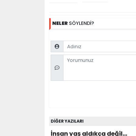
NELER
SÖYLENDİ?
Name
Comment
DİĞER YAZILARI
İnsan yaş aldıkça değil...