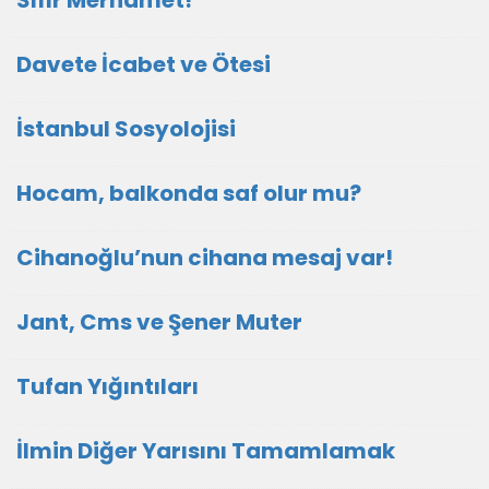
Sıfır Merhamet!
Davete İcabet ve Ötesi
İstanbul Sosyolojisi
Hocam, balkonda saf olur mu?
Cihanoğlu’nun cihana mesaj var!
Jant, Cms ve Şener Muter
Tufan Yığıntıları
İlmin Diğer Yarısını Tamamlamak